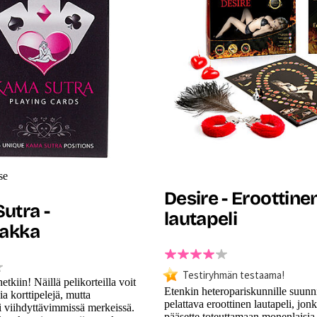
se
Desire - Eroottine
utra -
lautapeli
pakka
Testiryhmän testaama!
hetkiin! Näillä pelikorteilla voit
Etenkin heteropariskunnille suunni
sia korttipelejä, mutta
pelattava eroottinen lautapeli, jon
i viihdyttävimmissä merkeissä.
pääsette toteuttamaan monenlaisia 