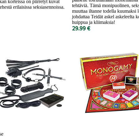
kan korteissa on piirretyt kuvat
tehtäviä. Tämä monipuolinen, seks
ehestä erilaisissa seksiasennoissa.
muuttaa iltanne todella kuumaksi le
johdattaa Teidät askel askeleelta
huippua ja kliimaksia!
29.99 €
se