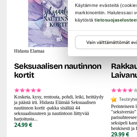
Käytämme evästeitä (cookie
markkinointiin. Halutessasi v
käytöstä
tietosuojaselostee
Vain välttämättömät ev
Hidasta Elamaa
OpenMity
Seksuaalisen nautinnon
Rakka
kortit
Laivan
Kosketa, kysy, rentouta, pohdi, leiki, heittäydy
Testiryh
ja päästä irti. Hidasta Elämää Seksuaalisen
Perinteiseen 
nautinnon kortit -pakka sisältää 44
"seksiversio" 
seksuaalisuuteen ja nautintoon liittyvää
parisuhteese
harjoitusta...
seksipeli ka
24.99 €
henkisesti ja 
29.99 €