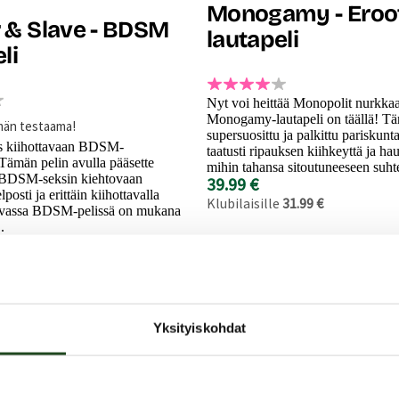
Monogamy - Eroo
 & Slave - BDSM
lautapeli
li
Nyt voi heittää Monopolit nurkkaa
Monogamy-lautapeli on täällä! T
män testaama!
supersuosittu ja palkittu pariskunta
s kiihottavaan BDSM-
taatusti ripauksen kiihkeyttä ja ha
Tämän pelin avulla pääsette
mihin tahansa sitoutuneeseen suht
 BDSM-seksin kiehtovaan
39.99 €
osti ja erittäin kiihottavalla
Klubilaisille
31.99 €
tavassa BDSM-pelissä on mukana
.
Yksityiskohdat