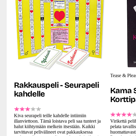
Tease & Plea
Rakkauspeli - Seurapeli
Kama S
kahdelle
Kortti
Kiva seurapeli teille kahdelle intiimiin
illanviettoon. Tämä loistava peli saa tunteet ja
Virikettä peli
halut kiihtymään melkein itsestään. Kaikki
pelata tavalli
tarvittavat pelivälineet ovat pakkauksessa
huomattavast