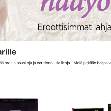
rille
ää monia hauskoja ja nautinnollisia iltoja – vielä pitkään hääpäi
e -tuotteet