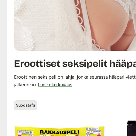
Eroottiset seksipelit hääpa
Eroottinen seksipeli on lahja, jonka seurassa hääpari viett
jälkeenkin.
Lue koko kuvaus
Suodata
Eroottiset seksipelit hääparill