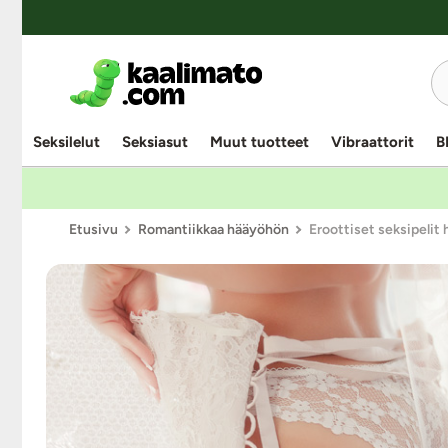
Seksilelut
Seksiasut
Muut tuotteet
Vibraattorit
B
Etusivu
Romantiikkaa hääyöhön
Eroottiset seksipelit 