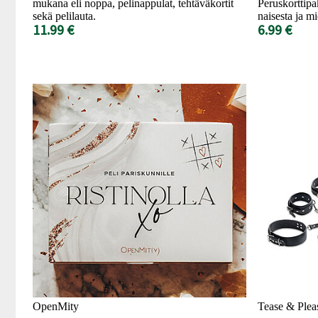
mukana eli noppa, pelinappulat, tehtäväkortit
Peruskorttipa
sekä pelilauta.
naisesta ja mi
11.99 €
6.99 €
OpenMity
Tease & Plea