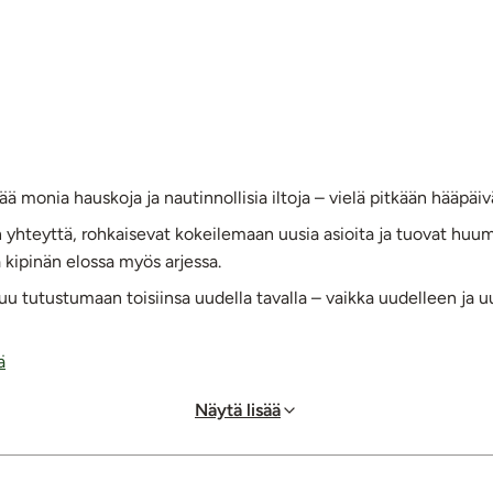
ää monia hauskoja ja nautinnollisia iltoja – vielä pitkään hääpäiv
mään yhteyttä, rohkaisevat kokeilemaan uusia asioita ja tuovat
 kipinän elossa myös arjessa.
utsuu tutustumaan toisiinsa uudella tavalla – vaikka uudelleen ja
ä
Näytä lisää