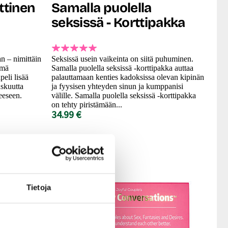
ttinen
Samalla puolella
seksissä - Korttipakka
n – nimittäin
Seksissä usein vaikeinta on siitä puhuminen.
ämä
Samalla puolella seksissä -korttipakka auttaa
peli lisää
palauttamaan kenties kadoksissa olevan kipinän
uskuutta
ja fyysisen yhteyden sinun ja kumppanisi
eeseen.
välille. Samalla puolella seksissä -korttipakka
on tehty piristämään...
34.99 €
Tietoja