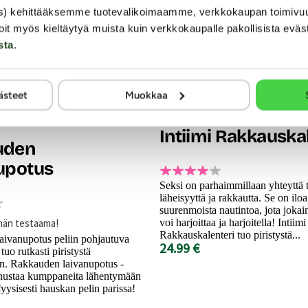
s) kehittääksemme tuotevalikoimaamme, verkkokaupan toimivu
oit myös kieltäytyä muista kuin verkkokaupalle pakollisista eväs
sta
.
ästeet
Muokkaa
Intiimi Rakkauska
uden
upotus
Seksi on parhaimmillaan yhteyttä 
läheisyyttä ja rakkautta. Se on iloa
suurenmoista nautintoa, jota jokai
män testaama!
voi harjoittaa ja harjoitella! Intiimi
Rakkauskalenteri tuo piristystä...
laivanupotus peliin pohjautuva
24.99 €
tuo rutkasti piristystä
en. Rakkauden laivanupotus -
nnustaa kumppaneita lähentymään
fyysisesti hauskan pelin parissa!