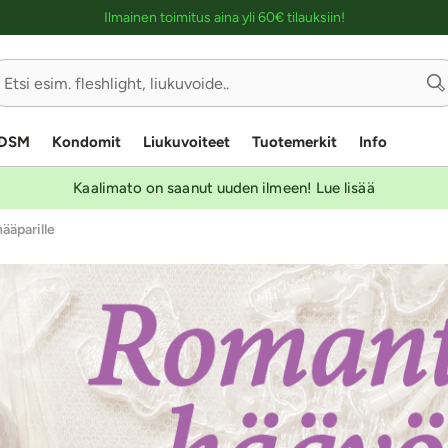
Ostoskassin kuvaus lukijalle
Ilmainen toimitus aina yli 60€ tilauksiin!
DSM
Kondomit
Liukuvoiteet
Tuotemerkit
Info
Kaalimato on saanut uuden ilmeen! Lue lisää
hääparille