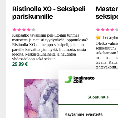
Ristinolla XO - Seksipeli
Master
pariskunnille
seksipe
Kaipaatko tavallisiin peli-iltoihin tuhmaa
Testiryh
maustetta ja taatusti tyydyttävää lopputulosta?
Oletko valmi
Ristinolla XO on helppo seksipeli, joka tuo
seikkailuun? 
pareille kaivattua jännitystä, huumoria, uusia
sukeltamaan
ideoita, keskustelunaiheita ja nautintoa
maailmaan help
yhdessäoloon sekä seksiin.
tavalla. Kat
29.99 €
tehtäväkortit..
99.99 €
Suostumus
Käytämme evästeitä