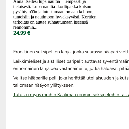
Anna itsellesi lupa nauttia – lempeästi ja
tietoisesti. Lupa nauttia -korttipakka kutsuu
pysähtymään ja tutustumaan omaan kehoon,
tunteisiin ja nautintoon hyväksyvästi. Korttien
tarkoitus on auttaa suhtautumaan itseensä
rennommin...
24.99 €
Eroottinen seksipeli on lahja, jonka seurassa hääpari viett
Leikkimieliset ja aistilliset paripelit auttavat syventä
erinomainen lahjaidea vastanaineille, jotka haluavat pitää
Valitse hääparille peli, joka herättää uteliaisuuden ja k
tai omaan hääyön yllätykseen.
Tutustu myös muihin Kaalimato.comin seksipeleihin täst