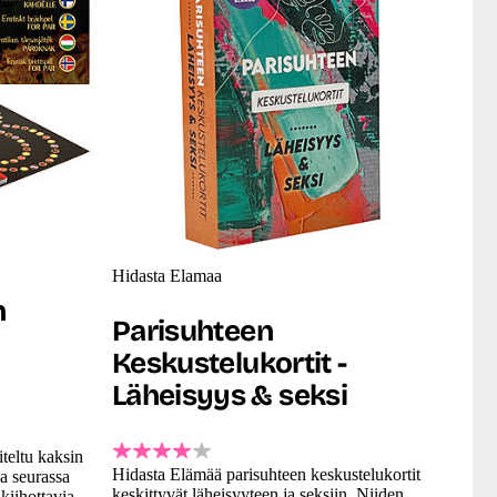
Hidasta Elamaa
n
Parisuhteen
Keskustelukortit -
Läheisyys & seksi
teltu kaksin
Hidasta Elämää parisuhteen keskustelukortit
ka seurassa
keskittyvät läheisyyteen ja seksiin. Niiden
kiihottavia