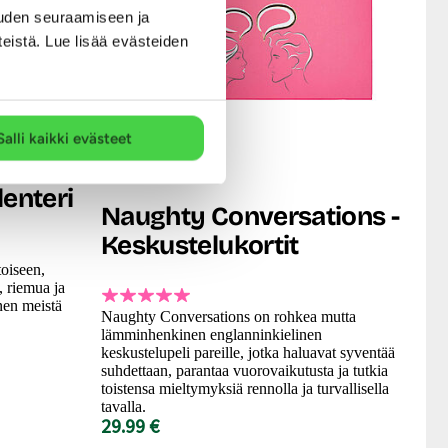
uden seuraamiseen ja
teistä. Lue lisää evästeiden
Salli kaikki evästeet
Joyful Couple
lenteri
Naughty Conversations -
Keskustelukortit
toiseen,
, riemua ja
nen meistä
Naughty Conversations on rohkea mutta
lämminhenkinen englanninkielinen
keskustelupeli pareille, jotka haluavat syventää
suhdettaan, parantaa vuorovaikutusta ja tutkia
toistensa mieltymyksiä rennolla ja turvallisella
tavalla.
29.99 €