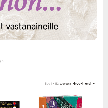
vän
Myydyin ensin
Sivu 1 / 1
13 tuotetta