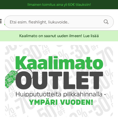
Ostoskassin kuvaus lukijalle
Ilmainen toimitus aina yli 60€ tilauksiin!
Kaalimato on saanut uuden ilmeen! Lue lisää