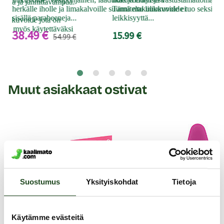
ampaa ja jännittävämpää.
suu
herkälle iholle ja limakalvoille suunniteltu liukuvoide ei
Tämä makuliukuvoide tuo seksiin lu
15
sisällä parabeeneja...
leikkisyyttä...
 liukuvoide jota on
 Sopii myös käytettäväksi
38.49 €
15.99 €
54.99 €
Muut asiakkaat ostivat
Suostumus
Yksityiskohdat
Tietoja
Käytämme evästeitä