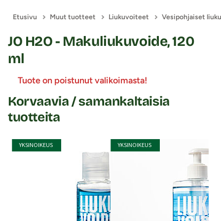
Etusivu
Muut tuotteet
Liukuvoiteet
Vesipohjaiset liuk
JO H2O - Makuliukuvoide, 120
ml
Tuote on poistunut valikoimasta!
Korvaavia / samankaltaisia
tuotteita
YKSINOIKEUS
YKSINOIKEUS