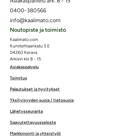
Asiakaspalvelu ark. 8 - 15
0400-380566
info@kaalimato.com
Noutopiste ja toimisto
Kaalimato.com
Kumitehtaankatu 5 E
04260 Kerava
Arkisin klo 8 - 15
Asiakaspalvelu
Toimitus
Palautukset ja hyvitykset
Yksityisyyden suoja / tietosuoja
Lähetysseuranta
Saavutettavuusseloste
Markkinointi ja yhteistyöt