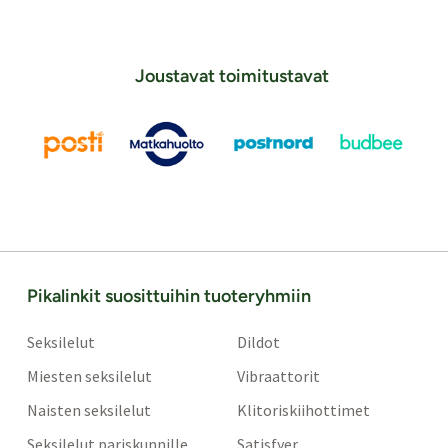
Joustavat toimitustavat
Pikalinkit suosittuihin tuoteryhmiin
Seksilelut
Dildot
Miesten seksilelut
Vibraattorit
Naisten seksilelut
Klitoriskiihottimet
Seksilelut pariskunnille
Satisfyer