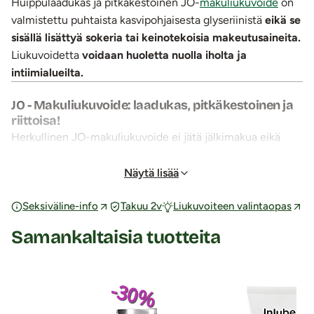
Huippulaadukas ja pitkäkestoinen JO-
makuliukuvoide
on
valmistettu puhtaista kasvipohjaisesta glyseriinistä
eikä se
sisällä lisättyä sokeria tai keinotekoisia makeutusaineita.
Liukuvoidetta
voidaan huoletta nuolla iholta ja
intiimialueilta.
JO - Makuliukuvoide: laadukas, pitkäkestoinen ja
riittoisa!
Herkullinen JO-makuliukuvoide ei jätä jälkimakua eikä
tahmaa ja se peseytyy helposti pelkällä vedellä. JO-
makuliukuvoide
sopii myös vartalon liukastukseen ja
Näytä lisää
eroottiseen hierontaan sekä käytettäväksi kondomin ja
Seksiväline-info
Takuu 2v
Liukuvoiteen valintaopas
seksivälineiden kanssa.
JO tarjoaa valikoiman laadukkaita ja herkullisia,
Samankaltaisia tuotteita
makuhermoja ja aisteja herätteleviä makuliukuvoiteita
esileikkiin, suuseksiin ja yhdyntään. Tee seksistä
maistuvampaa tällä pehmeällä, silkkisellä ja pitkään
-30%
luistavalla liukasteella.
Valitse mieleisesi
kuudesta ihanasta makuvaihtoehdosta
: