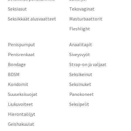
Seksiasut
Tekovaginat
Seksikkäät alusvaatteet
Masturbaattorit
Fleshlight
Penispumput
Anaalitapit
Penisrenkaat
Siveysvyöt
Bondage
Strap-on ja valjaat
BDSM
Seksikeinut
Kondomit
Seksinuket
Suuseksisuojat
Panokoneet
Liukuvoiteet
Seksipelit
Hierontaöljyt
Geishakuulat