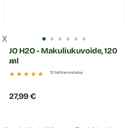
JO H2O - Makuliukuvoide, 120
ml
JO
12 tähtiarvostelua
Hinta:
27,99 €