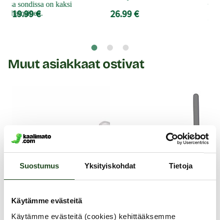
peni
aassa sondissa on kaksi
19.99 €
26.99 €
lminauhamainen.
34
Muut asiakkaat ostivat
Suostumus
Yksityiskohdat
Tietoja
Käytämme evästeitä
Käytämme evästeitä (cookies) kehittääksemme