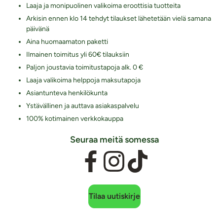
Laaja ja monipuolinen valikoima eroottisia tuotteita
Arkisin ennen klo 14 tehdyt tilaukset lähetetään vielä samana
päivänä
Aina huomaamaton paketti
Ilmainen toimitus yli 60€ tilauksiin
Paljon joustavia toimitustapoja alk. 0 €
Laaja valikoima helppoja maksutapoja
Asiantunteva henkilökunta
Ystävällinen ja auttava asiakaspalvelu
100% kotimainen verkkokauppa
Seuraa meitä somessa
Tilaa uutiskirje