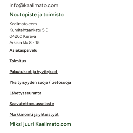
info@kaalimato.com
Noutopiste ja toimisto
Kaalimato.com
Kumitehtaankatu 5 E
04260 Kerava
Arkisin klo 8 - 15
Asiakaspalvelu
Toimitus
Palautukset ja hyvitykset
Yksityisyyden suoja / tietosuoja
Lähetysseuranta
Saavutettavuusseloste
Markkinointi ja yhteistyöt
Miksi juuri Kaalimato.com