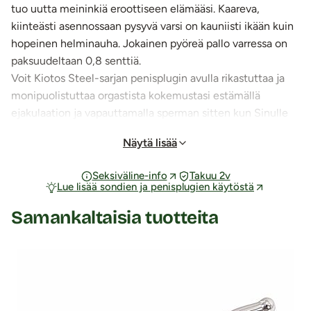
tuo uutta meininkiä eroottiseen elämääsi. Kaareva,
kiinteästi asennossaan pysyvä varsi on kauniisti ikään kuin
hopeinen helminauha. Jokainen pyöreä pallo varressa on
paksuudeltaan 0,8 senttiä.
Voit Kiotos Steel-sarjan penisplugin avulla rikastuttaa ja
monipuolistuttaa orgastista kokemustasi estämällä
ejakulaation ja vapauttamalla sperman sitten kun Sinulle
sopii. Penisplugin voi viilentää tai kuumentaa veden alla,
Näytä lisää
jolloin stimulaatiokokemus on täysin erilainen. Vesitiivis.
HUOM! Virtsaputkeen laitettavien tuotteiden kanssa on
Seksiväline-info
Takuu 2v
huolehdittava erityisen tarkasti sekä tuotteen että
Lue lisää sondien ja penisplugien käytöstä
peniksen hygieniasta. Älä käytä tuotteen kanssa
Samankaltaisia tuotteita
puuduttavia liukuvoiteita.
Tuotetiedot:
Materiaali: Metalli
Tuotteen kokopituus: 8,3 cm
Tuotteen käyttöpituus: 7,5 cm