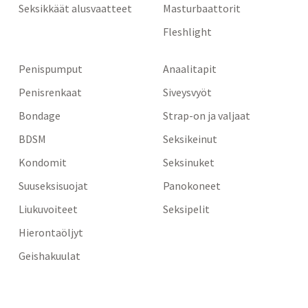
Seksikkäät alusvaatteet
Masturbaattorit
Fleshlight
Penispumput
Anaalitapit
Penisrenkaat
Siveysvyöt
Bondage
Strap-on ja valjaat
BDSM
Seksikeinut
Kondomit
Seksinuket
Suuseksisuojat
Panokoneet
Liukuvoiteet
Seksipelit
Hierontaöljyt
Geishakuulat