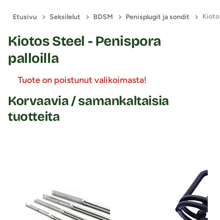
Kiotos
Etusivu
Seksilelut
BDSM
Penisplugit ja sondit
Kiotos Steel - Penispora
palloilla
Tuote on poistunut valikoimasta!
Korvaavia / samankaltaisia
tuotteita