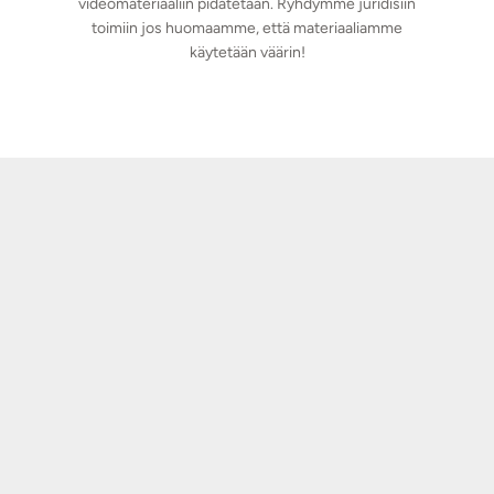
videomateriaaliin pidätetään. Ryhdymme juridisiin
toimiin jos huomaamme, että materiaaliamme
käytetään väärin!