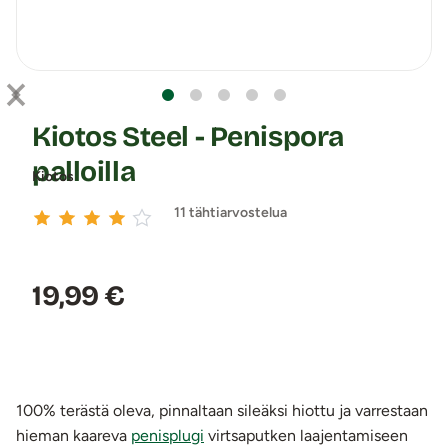
Kiotos Steel - Penispora
palloilla
Kiotos
11 tähtiarvostelua
Hinta:
19,99 €
100% terästä oleva, pinnaltaan sileäksi hiottu ja varrestaan
hieman kaareva
penisplugi
virtsaputken laajentamiseen