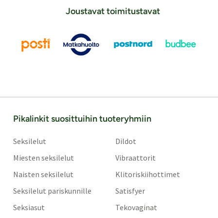
Joustavat toimitustavat
Pikalinkit suosittuihin tuoteryhmiin
Seksilelut
Dildot
Miesten seksilelut
Vibraattorit
Naisten seksilelut
Klitoriskiihottimet
Seksilelut pariskunnille
Satisfyer
Seksiasut
Tekovaginat