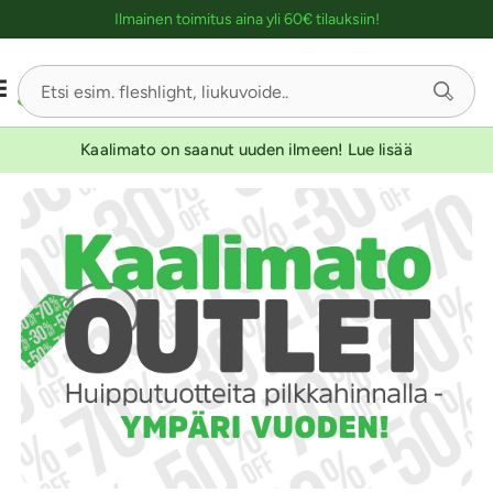
Ostoskassin kuvaus lukijalle
Ilmainen toimitus aina yli 60€ tilauksiin!
Kaalimato on saanut uuden ilmeen! Lue lisää