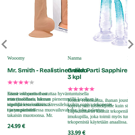
Wooomy
Nanma
Na
a
Mr. Smith - Realistinen dildo
Green Parti Sapphire - 
Kr
3 kpl
l Pleasure -vibraattori on
Tämä tekopenis ihastuttaa hyväntuntuisella
Upe
mistettu (moottoria lukuun
materiaalillaan, hieman pienemmällä koollaan ja
kov
Kolme erikokoista, ihanan joustavaa
tä, biopohjaisesta muovista.
söpöillä kiveksillään. Stressileluksikin sopiva tekopenis
port
sopivat niin aloittelijoille kuin strap
sinut ja ympäristön
tuntuu puristellessa muovailuvahalta, joka palautuu
klit
Läpikuultavan kauniit tekopenikset 
takaisin muotoonsa. Mr.
Käs
imukupilla, joka toimii myös turvak
tekopenistä käytetään anaalissa.
24.99 €
11
33.99 €