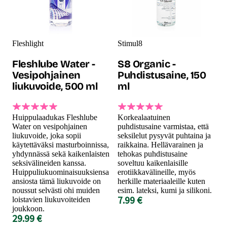
Fleshlight
Stimul8
Fleshlube Water -
S8 Organic -
Vesipohjainen
Puhdistusaine, 150
liukuvoide, 500 ml
ml
Huippulaadukas Fleshlube
Korkealaatuinen
Water on vesipohjainen
puhdistusaine varmistaa, että
liukuvoide, joka sopii
seksilelut pysyvät puhtaina ja
käytettäväksi masturboinnissa,
raikkaina. Hellävarainen ja
yhdynnässä sekä kaikenlaisten
tehokas puhdistusaine
seksivälineiden kanssa.
soveltuu kaikenlaisille
Huippuliukuominaisuuksiensa
erotiikkavälineille, myös
ansiosta tämä liukuvoide on
herkille materiaaleille kuten
noussut selvästi ohi muiden
esim. lateksi, kumi ja silikoni.
7.99 €
loistavien liukuvoiteiden
joukkoon.
29.99 €