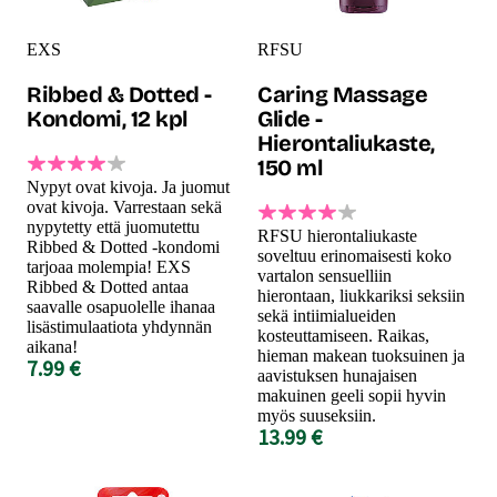
EXS
RFSU
Ribbed & Dotted -
Caring Massage
Kondomi, 12 kpl
Glide -
Hierontaliukaste,
150 ml
Nypyt ovat kivoja. Ja juomut
ovat kivoja. Varrestaan sekä
nypytetty että juomutettu
RFSU hierontaliukaste
Ribbed & Dotted -kondomi
soveltuu erinomaisesti koko
tarjoaa molempia! EXS
vartalon sensuelliin
Ribbed & Dotted antaa
hierontaan, liukkariksi seksiin
saavalle osapuolelle ihanaa
sekä intiimialueiden
lisästimulaatiota yhdynnän
kosteuttamiseen. Raikas,
aikana!
hieman makean tuoksuinen ja
7.99 €
aavistuksen hunajaisen
makuinen geeli sopii hyvin
myös suuseksiin.
13.99 €