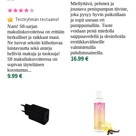
Miellyttävä, pehmeä ja
joustava penispumpun tiiviste,
joka pysyy hyvin paikoillaan
Testiryhmän testaama!
ja sopii useaan eri
pumppumalliin. Tuote
Nam! S8-sarjan
voidaan pestä miedolla
makuliukuvoiteissa on erittäin
saippuavedellä ja desinfioida
herkulliset ja raikkaat maut.
erotiikkavälineille
Ne tuovat seksiin kiihottavaa
valmistetuilla
luistavuutta sekä aisteja
puhdistusaineilla.
helliviä makuja ja tuoksuja!
16.99 €
S8 makuliukuvoiteessa on
sopivan täyteläinen
koostumus...
9.99 €