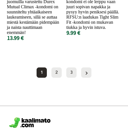
juomuilla varustettu Durex
kondomi ei ole lerppu vaan
Mutual Climax -kondomi on
juuri sopivan napakka ja
suunniteltu yhtäaikaiseen
pysyy hyvin peniksesi päällä.
laukeamiseen, sillä se auttaa
RFSU:n laadukas Tight Slim
miestä kestämään pidempään
Fit -kondomi on mukavan
ja naista nauttimaan
tiukka ja hyvin istuva.
9.99 €
enemmän!
13.99 €
1
2
3