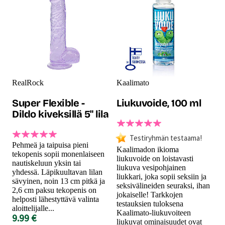
RealRock
Kaalimato
Super Flexible -
Liukuvoide, 100 ml
Dildo kiveksillä 5" lila
Testiryhmän testaama!
Pehmeä ja taipuisa pieni
Kaalimadon ikioma
tekopenis sopii monenlaiseen
liukuvoide on loistavasti
nautiskeluun yksin tai
liukuva vesipohjainen
yhdessä. Läpikuultavan lilan
liukkari, joka sopii seksiin ja
sävyinen, noin 13 cm pitkä ja
seksivälineiden seuraksi, ihan
2,6 cm paksu tekopenis on
jokaiselle! Tarkkojen
helposti lähestyttävä valinta
testauksien tuloksena
aloittelijalle...
Kaalimato-liukuvoiteen
9.99 €
liukuvat ominaisuudet ovat