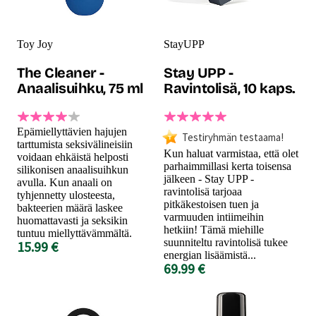
Toy Joy
StayUPP
The Cleaner -
Stay UPP -
Anaalisuihku, 75 ml
Ravintolisä, 10 kaps.
Epämiellyttävien hajujen
Testiryhmän testaama!
tarttumista seksivälineisiin
Kun haluat varmistaa, että olet
voidaan ehkäistä helposti
parhaimmillasi kerta toisensa
silikonisen anaalisuihkun
jälkeen - Stay UPP -
avulla. Kun anaali on
ravintolisä tarjoaa
tyhjennetty ulosteesta,
pitkäkestoisen tuen ja
bakteerien määrä laskee
varmuuden intiimeihin
huomattavasti ja seksikin
hetkiin! Tämä miehille
tuntuu miellyttävämmältä.
suunniteltu ravintolisä tukee
15.99 €
energian lisäämistä...
69.99 €