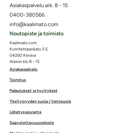
Asiakaspalvelu ark. 8 - 15
0400-380566
info@kaalimato.com
Noutopiste ja toimisto
Kaalimato.com
Kumitehtaankatu 5 E
04260 Kerava
Arkisin klo 8 - 15
Asiakaspalvelu
Toimitus
Palautukset ja hyvitykset
Yksityisyyden suoja / tietosuoja
Lähetysseuranta
Saavutettavuusseloste