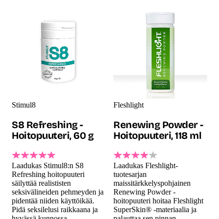
Stimul8
Fleshlight
S8 Refreshing -
Renewing Powder -
Hoitopuuteri, 60 g
Hoitopuuteri, 118 ml
Laadukas Stimul8:n S8
Laadukas Fleshlight-
Refreshing hoitopuuteri
tuotesarjan
säilyttää realististen
maissitärkkelyspohjainen
seksivälineiden pehmeyden ja
Renewing Powder -
pidentää niiden käyttöikää.
hoitopuuteri hoitaa Fleshlight
Pidä seksilelusi raikkaana ja
SuperSkin® -materiaalia ja
hyvässä kunnossa
palauttaa sen pinnan