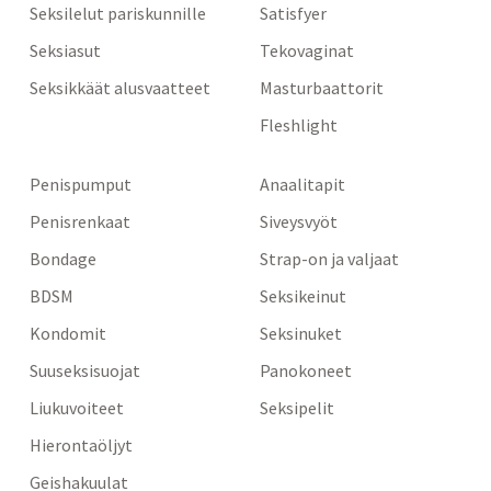
Seksilelut pariskunnille
Satisfyer
Seksiasut
Tekovaginat
Seksikkäät alusvaatteet
Masturbaattorit
Fleshlight
Penispumput
Anaalitapit
Penisrenkaat
Siveysvyöt
Bondage
Strap-on ja valjaat
BDSM
Seksikeinut
Kondomit
Seksinuket
Suuseksisuojat
Panokoneet
Liukuvoiteet
Seksipelit
Hierontaöljyt
Geishakuulat