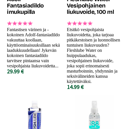
Fantasiadildo
Vesipohjainen
imukupilla
liukuvoide, 100 ml
Fantastisen värinen ja -
Etsitkö vesipohjaista
kokoinen Adolf-fantasiadildo
liukuvoidetta, joka tarjoaa
vakuuttaa koollaan,
pitkäkestoisen ja luonnollisen
käyttöominaisuuksillaan sekä
tuntuisen liukuvuuden?
laadukkuudellaan! Jykevän
Fleshlube Water on
kokoinen fantasiadildo
huippulaadukas,
tarvitsee pintaansa vain
vesipohjainen liukuvoide,
vesipohjaista liukuvoidetta...
joka sopii erinomaisesti
29.99 €
masturboinnin, yhdynnän ja
seksivälineiden kanssa
käytettäväksi.
14.99 €