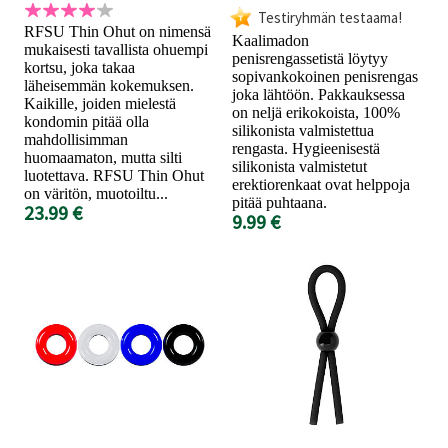
Testiryhmän testaama!
RFSU Thin Ohut on nimensä
Kaalimadon
mukaisesti tavallista ohuempi
penisrengassetistä löytyy
kortsu, joka takaa
sopivankokoinen penisrengas
läheisemmän kokemuksen.
joka lähtöön. Pakkauksessa
Kaikille, joiden mielestä
on neljä erikokoista, 100%
kondomin pitää olla
silikonista valmistettua
mahdollisimman
rengasta. Hygieenisestä
huomaamaton, mutta silti
silikonista valmistetut
luotettava. RFSU Thin Ohut
erektiorenkaat ovat helppoja
on väritön, muotoiltu...
pitää puhtaana.
23.99 €
9.99 €