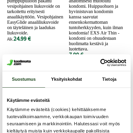
pumppupulloon pakattu
anatomisesti muotoiltu
vesipohjainen liukuvoide on
kondomi. Huippuohuen ja
tarkoitettu erityisesti
hyvinistuvan kondomin
anaalikäyttöön. Vesipohjainen
kanssa saavutat
EasyGlide anaaliliukuvoide
ennenkokemattoman
on täyteläinen ja laadukas
tuntoherkkyyden, kuin ilman
liukuvoide.
kondomia! EXS Air Thin -
24.99 €
kondomi on ohuudestaan
Alk.
huolimatta kestävä ja
luotettava.
7.99 €
Suostumus
Yksityiskohdat
Tietoja
Käytämme evästeitä
Käytämme evästeitä (cookies) kehittääksemme
tuotevalikoimaamme, verkkokaupan toimivuuden
RFSU
seuraamiseen ja markkinointiin. Halutessasi voit myös
RELOAD -
kieltäytyä muista kuin verkkokaupalle pakollisista