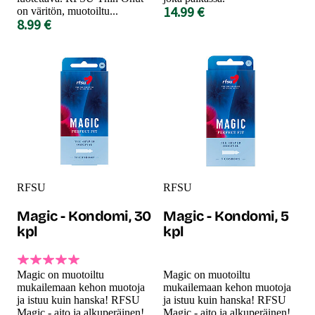
14.99 €
on väritön, muotoiltu...
8.99 €
RFSU
RFSU
Magic - Kondomi, 30
Magic - Kondomi, 5
kpl
kpl
Magic on muotoiltu
Magic on muotoiltu
mukailemaan kehon muotoja
mukailemaan kehon muotoja
ja istuu kuin hanska! RFSU
ja istuu kuin hanska! RFSU
Magic - aito ja alkuperäinen!
Magic - aito ja alkuperäinen!