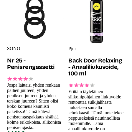
SONO
Pjur
Nr 25 -
Back Door Relaxing
Penisrengassetti
- Anaaliliukuvoide,
100 ml
Jospa laittaisi yhden renkaan
pallien juureen, yhden
Erittäin täyteläinen
peniksen juureen ja yhden
silikonipohjainen liukuvoide
terskan juureen? Sitten olisi
rentouttaa sulkijalihasta
koko komeus kauniisti
liukastaen samalla
paketissa! Tämä kätevä
tehokkaasti. Tämä tuote tekee
penisrengaspakkaus sisältää
peppuseksistä nautinnollista
kolme erikokoista, silikonista
molemmille. Tämä
penisrengasta...
anaaliliukuvoide on