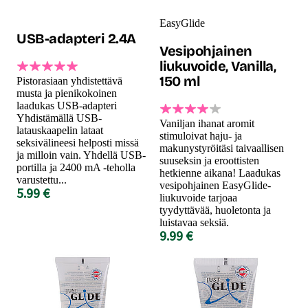
EasyGlide
USB-adapteri 2.4A
Vesipohjainen
liukuvoide, Vanilla,
150 ml
Pistorasiaan yhdistettävä
musta ja pienikokoinen
laadukas USB-adapteri
Yhdistämällä USB-
Vaniljan ihanat aromit
latauskaapelin lataat
stimuloivat haju- ja
seksivälineesi helposti missä
makunystyröitäsi taivaallisen
ja milloin vain. Yhdellä USB-
suuseksin ja eroottisten
portilla ja 2400 mA -teholla
hetkienne aikana! Laadukas
varustettu...
vesipohjainen EasyGlide-
5.99 €
liukuvoide tarjoaa
tyydyttävää, huoletonta ja
luistavaa seksiä.
9.99 €