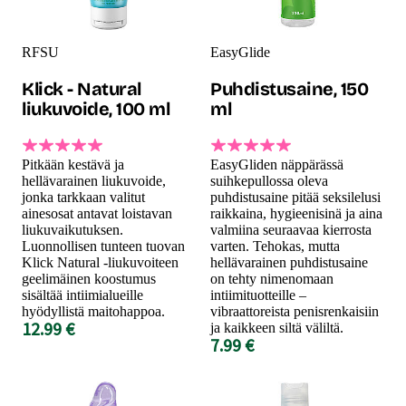
RFSU
EasyGlide
Klick - Natural
Puhdistusaine, 150
liukuvoide, 100 ml
ml
Pitkään kestävä ja
EasyGliden näppärässä
hellävarainen liukuvoide,
suihkepullossa oleva
jonka tarkkaan valitut
puhdistusaine pitää seksilelusi
ainesosat antavat loistavan
raikkaina, hygieenisinä ja aina
liukuvaikutuksen.
valmiina seuraavaa kierrosta
Luonnollisen tunteen tuovan
varten. Tehokas, mutta
Klick Natural -liukuvoiteen
hellävarainen puhdistusaine
geelimäinen koostumus
on tehty nimenomaan
sisältää intiimialueille
intiimituotteille –
hyödyllistä maitohappoa.
vibraattoreista penisrenkaisiin
12.99 €
ja kaikkeen siltä väliltä.
7.99 €