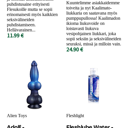
Kuuntelimme asiakkaidemme
puhdistusaine erityisesti
toiveita ja nyt Kaalimato-
Flesukoille mutta se sopii
liukkaria on saatavana myös
erinomaisesti myös kaikkien
pumppupullossa! Kaalimadon
seksivälineiden
ikioma liukuvoide on
puhdistamiseen.
loistavasti liukuva
Hellävarainen...
vesipohjainen liukkari, joka
11.99 €
sopii seksiin ja seksivälineiden
seuraksi, missä ja milloin vain.
24.90 €
Alien Toys
Fleshlight
Adolf -
Fleshlube Water -