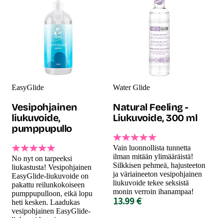
EasyGlide
Water Glide
Vesipohjainen
Natural Feeling -
liukuvoide,
Liukuvoide, 300 ml
pumppupullo
Vain luonnollista tunnetta
ilman mitään ylimääräistä!
No nyt on tarpeeksi
Silkkisen pehmeä, hajusteeton
liukastusta! Vesipohjainen
ja väriaineeton vesipohjainen
EasyGlide-liukuvoide on
liukuvoide tekee seksistä
pakattu reilunkokoiseen
monin verroin ihanampaa!
pumppupulloon, eikä lopu
13.99 €
heti kesken. Laadukas
vesipohjainen EasyGlide-