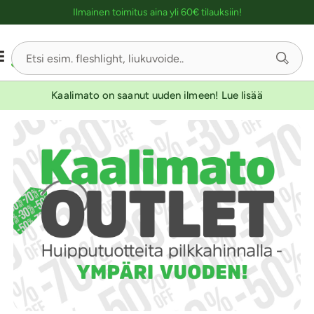
Ostoskassin kuvaus lukijalle
YKSINOIKEUS
YKSINOIKEUS
YKSINOIKEUS
KESTOETUTUOTE
Ilmainen toimitus aina yli 60€ tilauksiin!
Sivu
1/3
Kaalimato on saanut uuden ilmeen! Lue lisää