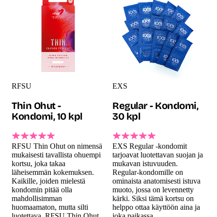
RFSU
EXS
Thin Ohut -
Regular - Kondomi,
Kondomi, 10 kpl
30 kpl
RFSU Thin Ohut on nimensä
EXS Regular -kondomit
mukaisesti tavallista ohuempi
tarjoavat luotettavan suojan ja
kortsu, joka takaa
mukavan istuvuuden.
läheisemmän kokemuksen.
Regular-kondomille on
Kaikille, joiden mielestä
ominaista anatomisesti istuva
kondomin pitää olla
muoto, jossa on levennetty
mahdollisimman
kärki. Siksi tämä kortsu on
huomaamaton, mutta silti
helppo ottaa käyttöön aina ja
luotettava. RFSU Thin Ohut
joka paikassa.