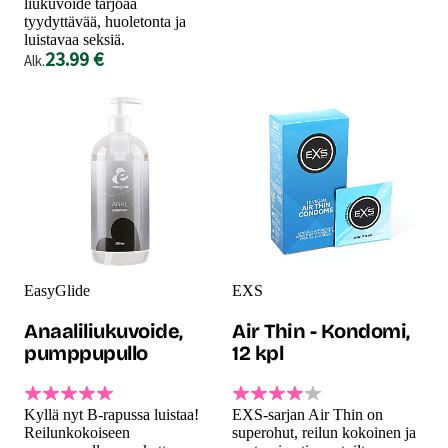
liukuvoide tarjoaa
tyydyttävää, huoletonta ja
luistavaa seksiä.
23.99 €
Alk.
EasyGlide
EXS
Anaaliliukuvoide,
Air Thin - Kondomi,
pumppupullo
12 kpl
Kyllä nyt B-rapussa luistaa!
EXS-sarjan Air Thin on
Reilunkokoiseen
superohut, reilun kokoinen ja