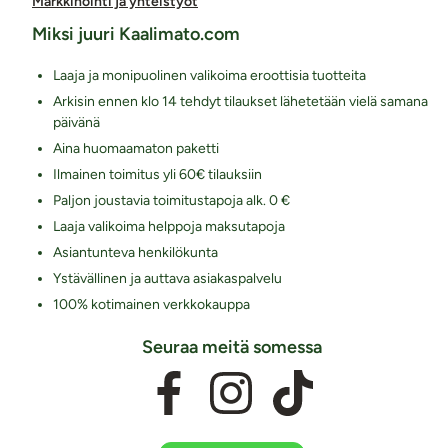
Markkinointi ja yhteistyöt
Miksi juuri Kaalimato.com
Laaja ja monipuolinen valikoima eroottisia tuotteita
Arkisin ennen klo 14 tehdyt tilaukset lähetetään vielä samana
päivänä
Aina huomaamaton paketti
Ilmainen toimitus yli 60€ tilauksiin
Paljon joustavia toimitustapoja alk. 0 €
Laaja valikoima helppoja maksutapoja
Asiantunteva henkilökunta
Ystävällinen ja auttava asiakaspalvelu
100% kotimainen verkkokauppa
Seuraa meitä somessa