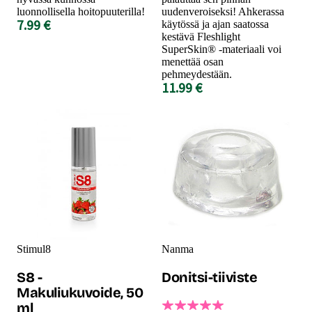
luonnollisella hoitopuuterilla!
uudenveroiseksi! Ahkerassa
7.99 €
käytössä ja ajan saatossa
kestävä Fleshlight
SuperSkin® -materiaali voi
menettää osan
pehmeydestään.
11.99 €
Stimul8
Nanma
S8 -
Donitsi-tiiviste
Makuliukuvoide, 50
ml