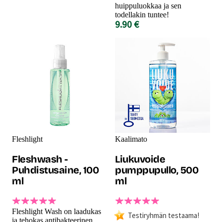
huippuluokkaa ja sen
todellakin tuntee!
9.90 €
Fleshlight
Kaalimato
Fleshwash -
Liukuvoide
Puhdistusaine, 100
pumppupullo, 500
ml
ml
Fleshlight Wash on laadukas
Testiryhmän testaama!
ja tehokas antibakteerinen