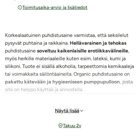
Toimitusaika-arvio ja lisätiedot
Korkealaatuinen puhdistusaine varmistaa, että seksilelut
pysyvät puhtaina ja raikkaina.
Hellävarainen ja tehokas
puhdistusaine
soveltuu kaikenlaisille erotiikkavälineille
,
myös herkille materiaaleille kuten esim. lateksi, kumi ja
silikoni. Tuote ei sisällä alkoholia, tarpeettomia kemikaaleja
tai voimakkaita säilöntäaineita. Organic puhdistusaine on
pakattu kätevään ja hygieeniseen pumppupulloon
, josta
sitä on helppo käyttää ja annostella.
Käyttö:
Näytä lisää
Suihkuta välineet, anna niiden kostua muutaman minuutin
ja huuhtele sen jälkeen vedellä. Pyyhi kuivaksi.
Takuu 2v
Säilytä pullo viileässä ja auringolta suojattuna. Säilyy
avattuna 12 kk. Vältä aineen joutumista silmiin. Vain