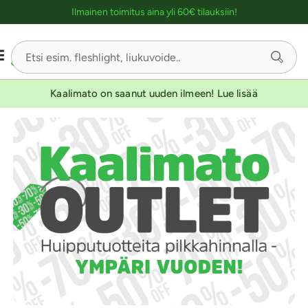
Ostoskassin kuvaus lukijalle
Ilmainen toimitus aina yli 60€ tilauksiin!
Kaalimato on saanut uuden ilmeen! Lue lisää