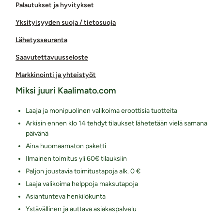
Palautukset ja hyvitykset
Yksityisyyden suoja / tietosuoja
Lähetysseuranta
Saavutettavuusseloste
Markkinointi ja yhteistyöt
Miksi juuri Kaalimato.com
Laaja ja monipuolinen valikoima eroottisia tuotteita
Arkisin ennen klo 14 tehdyt tilaukset lähetetään vielä samana
päivänä
Aina huomaamaton paketti
Ilmainen toimitus yli 60€ tilauksiin
Paljon joustavia toimitustapoja alk. 0 €
Laaja valikoima helppoja maksutapoja
Asiantunteva henkilökunta
Ystävällinen ja auttava asiakaspalvelu