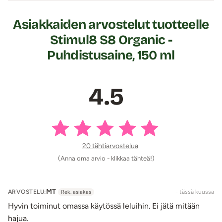
ulkoiseen käyttöön. Pidä tuote poissa lasten ulottuvilta.
Sopii kaikille materiaaleille.
Asiakkaiden arvostelut tuotteelle
Stimul8 S8 Organic -
Tuotetiedot:
Koko: 150 ml
Puhdistusaine, 150 ml
Ainesosat (ingredients): Aqua,
Dodecylbenzenesulfonate, Methylpentandiol,
4.5
Propylene Glycol, PEG-200, Perfume.
Lähetyspaketin koko: 20 x 11 x 9 cm
Lähetyksen paino: ~ 0.5 kg
20 tähtiarvostelua
(Anna oma arvio - klikkaa tähteä!)
MT
ARVOSTELU:
- tässä kuussa
Rek. asiakas
Hyvin toiminut omassa käytössä leluihin. Ei jätä mitään
hajua.