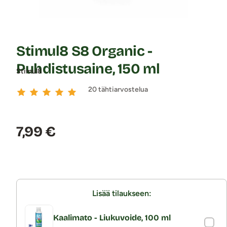
Stimul8 S8 Organic -
Puhdistusaine, 150 ml
Stimul8
20 tähtiarvostelua
Hinta:
7,99 €
Lisää tilaukseen:
Kaalimato - Liukuvoide, 100 ml