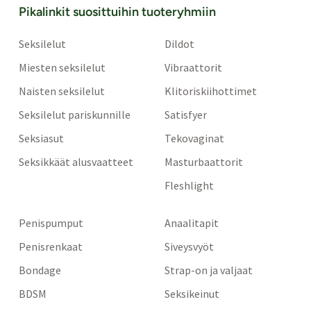
Pikalinkit suosittuihin tuoteryhmiin
Seksilelut
Dildot
Miesten seksilelut
Vibraattorit
Naisten seksilelut
Klitoriskiihottimet
Seksilelut pariskunnille
Satisfyer
Seksiasut
Tekovaginat
Seksikkäät alusvaatteet
Masturbaattorit
Fleshlight
Penispumput
Anaalitapit
Penisrenkaat
Siveysvyöt
Bondage
Strap-on ja valjaat
BDSM
Seksikeinut