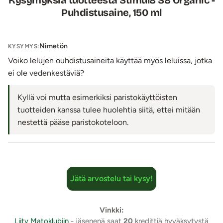
Kysymyksiä tuotteesta Stimul8 S8 Organic -
Puhdistusaine, 150 ml
Nimetön
KYSYMYS:
Voiko lelujen ouhdistusaineita käyttää myös leluissa, jotka
ei ole vedenkestäviä?
Kyllä voi mutta esimerkiksi paristokäyttöisten
tuotteiden kanssa tulee huolehtia siitä, ettei mitään
nestettä pääse paristokoteloon.
Jätä arvostelu tai kysy!
Vinkki:
Liity Matoklubiin
- jäsenenä saat
20
kredittiä hyväksytystä