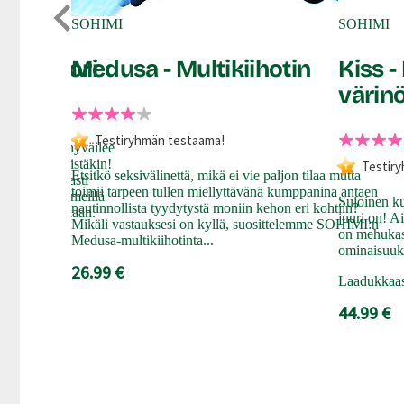
SOHIMI
SOHIMI
vibraattori
Medusa - Multikiihotin
Kiss 
värinö
Testiryhmän testaama!
-vibraattori hyväilee
nnejä kuin penistäkin!
Testir
Etsitkö seksivälinettä, mikä ei vie paljon tilaa mutta
n ja tehokkaasti
toimii tarpeen tullen miellyttävänä kumppanina antaen
tavilla ja pehmeillä
Suloinen k
nautinnollista tyydytystä moniin kehon eri kohtiin?
 oikeaan paikkaan.
juuri on! Ai
Mikäli vastauksesi on kyllä, suosittelemme SOHIMI:n
on mehukas 
Medusa-multikiihotinta...
ominaisuuk
26.99 €
Laadukkaass
44.99 €