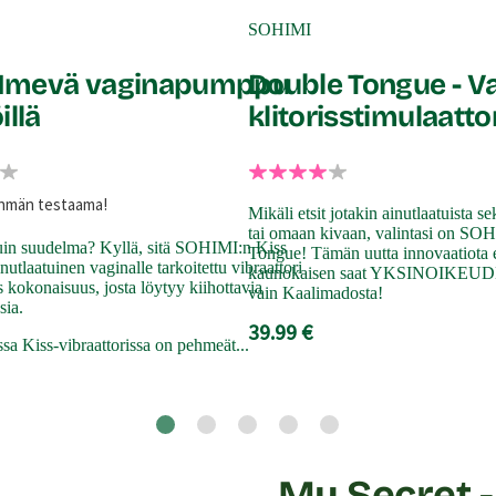
SOHIMI
- Imevä vaginapumppu
Double Tongue - Va
illä
klitorisstimulaatto
yhmän testaama!
Mikäli etsit jotakin ainutlaatuista se
tai omaan kivaan, valintasi on S
uin suudelma? Kyllä, sitä SOHIMI:n Kiss
Tongue! Tämän uutta innovaatiota 
nutlaatuinen vaginalle tarkoitettu vibraattori
kaunokaisen saat YKSINOIKEU
kokonaisuus, josta löytyy kiihottavia
vain Kaalimadosta!
sia.
39.99 €
a Kiss-vibraattorissa on pehmeät...
My Secret -