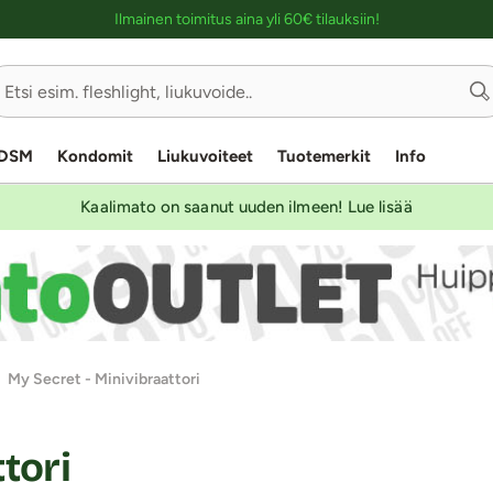
Ostoskassin kuvaus lukijalle
Ilmainen toimitus aina yli 60€ tilauksiin!
DSM
Kondomit
Liukuvoiteet
Tuotemerkit
Info
Kaalimato on saanut uuden ilmeen! Lue lisää
My Secret - Minivibraattori
tori