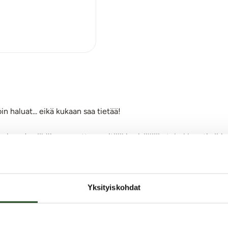
n haluat... eikä kukaan saa tietää!
koinen ja näköinen, mutta se pitääkin sisällään tehokkaasti väris
la on pyöreä, pehmeä pää, joka värisee yhdellä voimakkuudella,
stunut huulirasva-vibraattori kulkee mukana minne ikinä menetk
Yksityiskohdat
ahjaksi ystävälle.