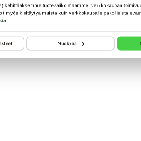
Näytä lisää
s) kehittääksemme tuotevalikoimaamme, verkkokaupan toimivu
oit myös kieltäytyä muista kuin verkkokaupalle pakollisista eväs
Seksiväline-info
Takuu 2v
säätö.
sta
.
en)
ästeet
Muokkaa