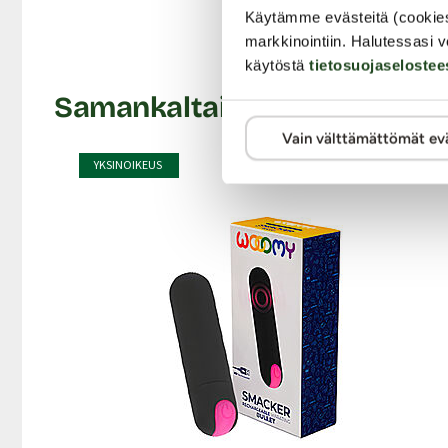
Materiaali: TPE / ABS (ei sisällä lateksia)
Käytämme evästeitä (cookie
Koko tuotteen pituus: 6.5 cm
markkinointiin. Halutessasi v
Moottori: Yksi värinävoimakkuus, On/Off. Portaaton 
käytöstä
tietosuojaselostee
Toimii: 3 x LR44 nappiparistoilla (sisältyy pakkaukse
Samankaltaisia tuotteita
Roisketiivis
Vain välttämättömät ev
Väri: Pinkki-musta
Lähetyspaketin koko: 20 x 11 x 9 cm
YKSINOIKEUS
Lähetyksen paino: ~ 0.5 kg