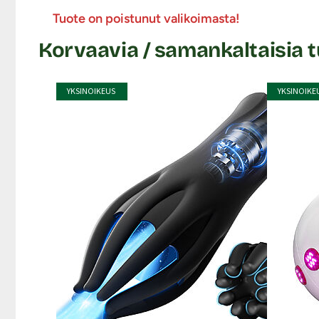
Tuote on poistunut valikoimasta!
Korvaavia / samankaltaisia t
YKSINOIKEUS
YKSINOIKE