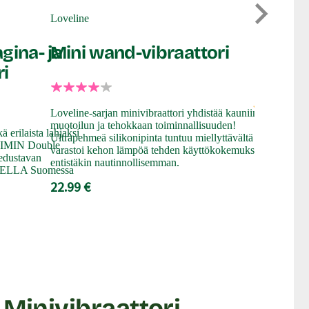
Loveline
SOHIMI
gina- ja
Mini wand-vibraattori
Ares II
ri
Testiry
Loveline-sarjan minivibraattori yhdistää kauniin
muotoilun ja tehokkaan toiminnallisuuden!
kä erilaista lahjaksi
Ares III on 
Ultrapehmeä silikonipinta tuntuu miellyttävältä iholla ja
OHIMIN Double
on valmistet
varastoi kehon lämpöä tehden käyttökokemuksesta
edustavan
loistavasti s
entistäkin nautinnollisemman.
DELLA Suomessa
klitorista, 
22.99 €
kohtia nautin
23.99 €
 Minivibraattori