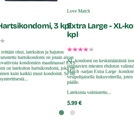
Love Match
 Hartsikondomi, 3 kpl
Extra Large - XL-k
kpl
erittäin ohut, lateksiton ja hajuton
 varustettu hartsikondomi on jotain aivan
XL-kondomi on keskimääräistä is
nnovatiivista kondomien maailmassa! EXS
omistavien miesten ehdoton valinta!
mi on lateksiton hartsikondomi, joka on
Match -sarjan Extra Large -kondomit
ainen kuin kaikki muut kondomit. Se on
vesipohjaisella liukuvoiteella, jote
synteettisestä...
päälle.
Lateksista valmistettu...
5.99 €