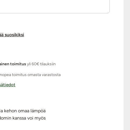
ää suosikiksi
ainen toimitus
yli 60€ tilauksiin
nopea toimitus omasta varastosta
isätiedot
alla kehon omaa lämpöä
domin kanssa voi myös