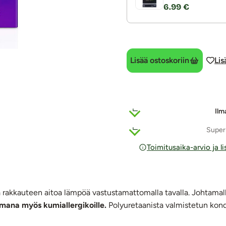
6.99 €
Lisää ostoskoriin
Lis
Ilm
Super
Toimitusaika-arvio ja l
ää rakkauteen aitoa lämpöä vastustamattomalla tavalla. Johtam
tomana myös kumiallergikoille.
Polyuretaanista valmistetun kon