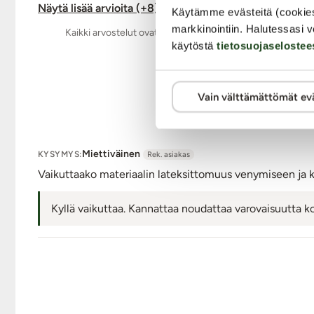
Näytä lisää arvioita (+8)
Käytämme evästeitä (cookie
markkinointiin. Halutessasi v
Kaikki arvostelut ovat aitoja ja oikeiden asiakkaiden anta
käytöstä
tietosuojaselostee
Vain välttämättömät ev
Kys
Miettiväinen
KYSYMYS:
Rek. asiakas
Vaikuttaako materiaalin lateksittomuus venymiseen ja k
Kyllä vaikuttaa. Kannattaa noudattaa varovaisuutta 