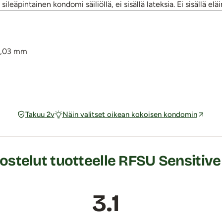
 sileäpintainen kondomi säiliöllä, ei sisällä lateksia. Ei sisällä el
0,03 mm
Takuu 2v
Näin valitset oikean kokoisen kondomin
stelut tuotteelle RFSU Sensitive
3.1