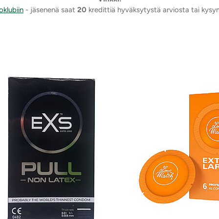
oklubiin
- jäsenenä saat
20
kredittiä hyväksytystä arviosta tai kys