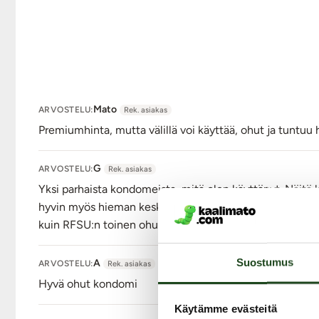
Mato
ARVOSTELU:
Rek. asiakas
Premiumhinta, mutta välillä voi käyttää, ohut ja tuntuu 
G
ARVOSTELU:
Rek. asiakas
Yksi parhaista kondomeista, mitä olen käyttänyt. Näitä
hyvin myös hieman keskivertoa paksummalle, eikä purist
kuin RFSU:n toinen ohut kondomi "Beyond thin", joka on
Suostumus
A
ARVOSTELU:
Rek. asiakas
Hyvä ohut kondomi
Käytämme evästeitä