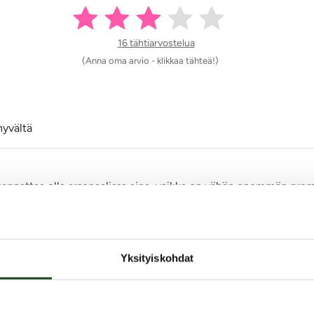
16 tähtiarvostelua
(Anna oma arvio - klikkaa tähteä!)
hyvältä
 kannattaa olla arsenaalissa aina, vaikka on vähän enemmän prem
a ikävästi. Ohuissa kondomeissa siis selvästi parempi vaihtoeh
 taas vähemmän paksuille varsille parempi vaihtoehto.
Yksityiskohdat