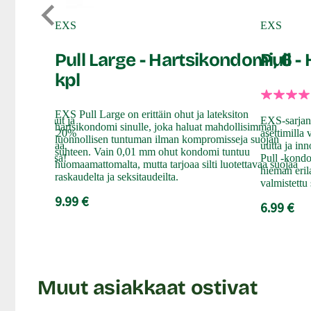
EXS
EXS
 kpl
Pull Large - Hartsikondomi, 6
Pull -
kpl
EXS Pull Large on erittäin ohut ja lateksiton
n ihanan ohut ja
EXS-sarjan 
hartsikondomi sinulle, joka haluat mahdollisimman
allinen. Se on 20%
asettimilla
luonnollisen tuntuman ilman kompromisseja suojan
joten se antaa
uutta ja i
suhteen. Vain 0,01 mm ohut kondomi tuntuu
ppanisi kanssa!
Pull -kondo
huomaamattomalta, mutta tarjoaa silti luotettavaa suojaa
hieman eril
raskaudelta ja seksitaudeilta.
valmistettu 
9.99 €
6.99 €
Muut asiakkaat ostivat