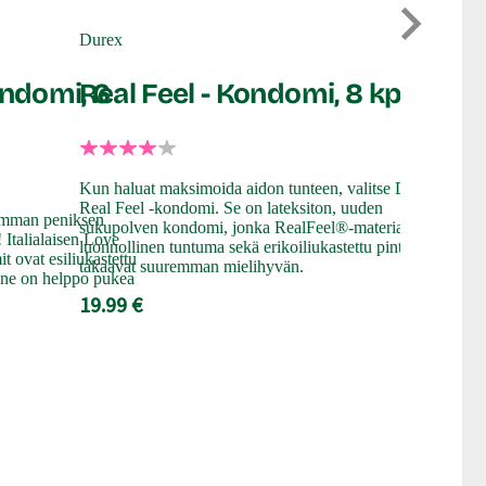
Magnu
Durex
Kondom
ondomi, 6
Real Feel - Kondomi, 8 kpl
Tässäpä hyv
sinulle, jok
Kun haluat maksimoida aidon tunteen, valitse Durex
suurempi on
Real Feel -kondomi. Se on lateksiton, uuden
omman peniksen
Large -kond
sukupolven kondomi, jonka RealFeel®-materiaali,
 Italialaisen Love
luonnollinen tuntuma sekä erikoiliukastettu pinta
 ovat esiliukastettu
Lateksista 
takaavat suuremman mielihyvän.
n ne on helppo pukea
kondomi on s
19.99 €
säiliöllä.
7.99 €