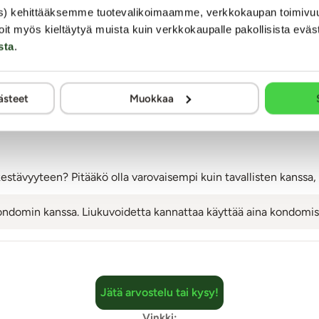
s) kehittääksemme tuotevalikoimaamme, verkkokaupan toimivu
oit myös kieltäytyä muista kuin verkkokaupalle pakollisista eväs
mia. Arviointi tapahtuu nimimerkillä yksityisyyden suojaamiseksi. Kaalimato
sta
.
muuten kaikki julkaistaan sellaisenaan.
ästeet
Muokkaa
ymyksiä tuotteesta RFSU Sensitive - Kondomi, 6
estävyyteen? Pitääkö olla varovaisempi kuin tavallisten kanssa,
kondomin kanssa. Liukuvoidetta kannattaa käyttää aina kondomis
Jätä arvostelu tai kysy!
Vinkki: