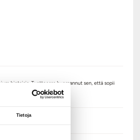
ium hintaisia. Tuotteessa huomannut sen, että sopii
to
Tietoja