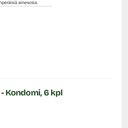
äinperäisiä ainesosia.
 - Kondomi, 6 kpl