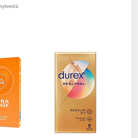
ymyksestä.
EXS