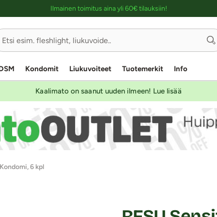
Ostoskassin kuvaus lukijalle
Ilmainen toimitus aina yli 60€ tilauksiin!
DSM
Kondomit
Liukuvoiteet
Tuotemerkit
Info
Kaalimato on saanut uuden ilmeen! Lue lisää
Kondomi, 6 kpl
RFSU Sensit