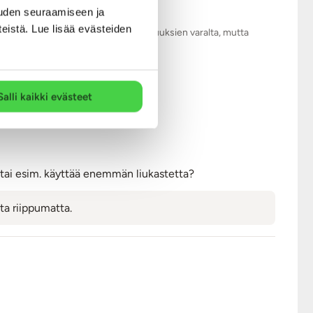
uden seuraamiseen ja
teistä. Lue lisää evästeiden
.com tarkistaa kaikki arviot asiattomuuksien varalta, mutta
Salli kaikki evästeet
 kpl
 tai esim. käyttää enemmän liukastetta?
ta riippumatta.