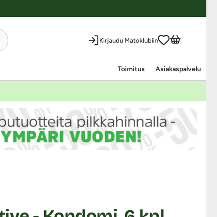
Kirjaudu Matoklubiin
Toimitus
Asiakaspalvelu
ive - Kondomi, 6 kpl