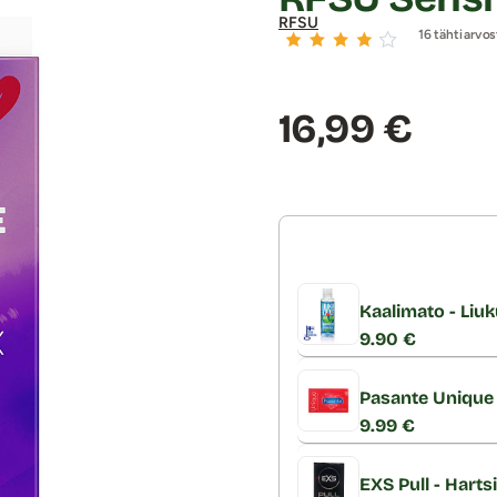
RFSU
16 tähtiarvos
Hinta:
16,99 €
Kaalimato - Liuk
9.90 €
Pasante Unique 
9.99 €
EXS Pull - Harts