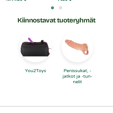
Kiinnostavat tuoteryhmät
You2Toys
Penissukat, -
jatkot ja -tun­
ne­lit