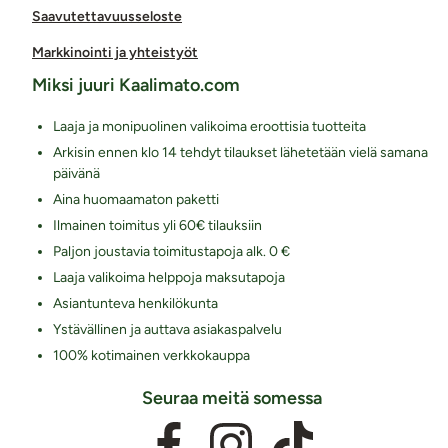
Saavutettavuusseloste
Markkinointi ja yhteistyöt
Miksi juuri Kaalimato.com
Laaja ja monipuolinen valikoima eroottisia tuotteita
Arkisin ennen klo 14 tehdyt tilaukset lähetetään vielä samana
päivänä
Aina huomaamaton paketti
Ilmainen toimitus yli 60€ tilauksiin
Paljon joustavia toimitustapoja alk. 0 €
Laaja valikoima helppoja maksutapoja
Asiantunteva henkilökunta
Ystävällinen ja auttava asiakaspalvelu
100% kotimainen verkkokauppa
Seuraa meitä somessa