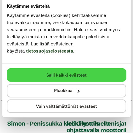
Käytämme evästeitä
YKSINOIKEUS
Käytämme evästeitä (cookies) kehittääksemme
tuotevalikoimaamme, verkkokaupan toimivuuden
seuraamiseen ja markkinointiin. Halutessasi voit myös
kieltäytyä muista kuin verkkokaupalle pakollisista
evästeistä. Lue lisää evästeiden
käytöstä
tietosuojaselosteesta
.
Salli kaikki evästeet
Muokkaa
Kio
Vain välttämättömät evästeet
Mo
SOHIMI
Nanma
Simon - Penissukka kielikiihottimella
Ice Crystals - Penisjatk
ohjattavalla moottorilla