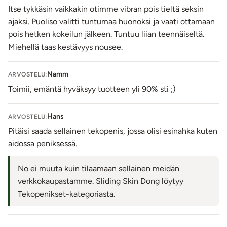
Materiaali: TPR (jatko), ABS ja PU-pinnoite (luotivibra)
Itse tykkäsin vaikkakin otimme vibran pois tieltä seksin
Tuotteen kokopituus: 19 cm
ajaksi. Puoliso valitti tuntumaa huonoksi ja vaati ottamaan
Jatkon ulkopituus: 15 cm
pois hetken kokeilun jälkeen. Tuntuu liian teennäiseltä.
Jatkon sisäpituus: 13 cm
Miehellä taas kestävyys nousee.
Jatkon ulkohalkasija lepotilassa: n. 4 cm
Kivesrenkaan sisähalkasija lepotilassa: n. 3 cm
Namm
ARVOSTELU:
Luotivibraattorin pituus: 5,8 cm
Toimii, emäntä hyväksyy tuotteen yli 90% sti ;)
Luotivibraattorin halkasija: 1,8 cm
Moottori: 1 moottori, 10 värinäohjelmaa.
Hans
ARVOSTELU:
Toimii: 3 x LR44 paristoilla (sisältyy pakkaukseen)
Pitäisi saada sellainen tekopenis, jossa olisi esinahka kuten
Roisketiivis
aidossa peniksessä.
Väri: Tummanharmaa
Lähetyspaketin koko: 30 x 21 x 8 cm
No ei muuta kuin tilaamaan sellainen meidän
Lähetyksen paino: ~ 0.5 kg
verkkokaupastamme. Sliding Skin Dong löytyy
Tekopenikset-kategoriasta.