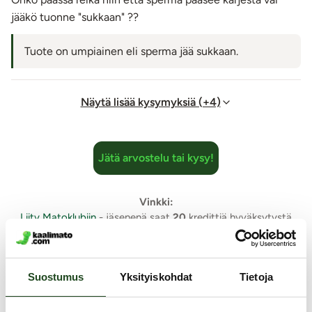
jääkö tuonne "sukkaan" ??
Tuote on umpiainen eli sperma jää sukkaan.
Näytä lisää kysymyksiä (+4)
Jätä arvostelu tai kysy!
Vinkki:
Liity Matoklubiin
- jäsenenä saat
20
kredittiä hyväksytystä
arviosta tai kysymyksestä.
Suostumus
Yksityiskohdat
Tietoja
Samankaltaisia tuotteita