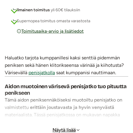
Ilmainen toimitus
yli 60€ tilauksiin
Supernopea toimitus omasta varastosta
Toimitusaika-arvio ja lisätiedot
Haluatko tarjota kumppanillesi kaksi senttiä pidemmän
peniksen sekä hänen klitorikseensa värinää ja kiihotusta?
Värisevällä
penisjatkolla
saat kumppanisi nauttimaan.
Aidon muotoinen värisevä penisjatko tuo pituutta
penikseen
Tämä aidon peniksennäköiseksi muotoiltu penisjatko on
valmistettu
erittäin joustavasta ja hyvin venyvästä
materiaalista. Tässä penisjatkossa on mukavan napakka
terska ja varressa ihania suonia. Kärjessä oleva kiinteä
jatko-osan pituus on kaksi senttiä. Penisjatko pysyy hyvin
Näytä lisää