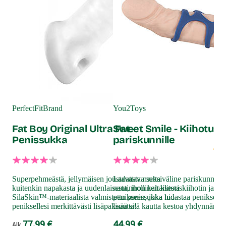
Joy
Aq
PerfectFitBrand
You2Toys
li
Fat Boy Original Ultra Fat -
Sweet Smile - Kiihotus
Penissukka
pariskunnille
Aqu
pit
Superpehmeästä, jellymäisen joustavasta mutta
Ladattava seksiväline pariskunnille
liu
kuitenkin napakasta ja uudenlaisesta, ihon kaltaisesta
nautinnollinen klitoriskiihotin ja rii
kan
SilaSkin™-materiaalista valmistettu penissukka tuo
penikseen, joka hidastaa peniksen p
klii
peniksellesi merkittävästi lisäpaksuutta!
lisää sitä kautta kestoa yhdynnän ai
19
77.99 €
44.99 €
Alk.