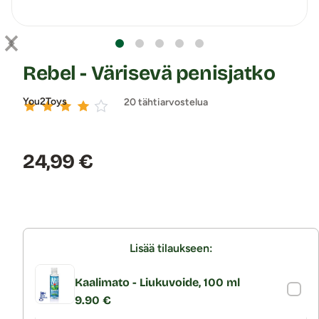
Rebel - Värisevä penisjatko
You2Toys
20 tähtiarvostelua
Hinta:
24,99 €
Lisää tilaukseen:
Kaalimato - Liukuvoide, 100 ml
9.90 €