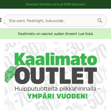
Ostoskassin kuvaus lukijalle
Ilmainen toimitus aina yli 60€ tilauksiin!
Kaalimato on saanut uuden ilmeen! Lue lisää