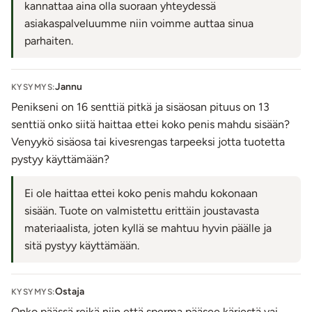
kannattaa aina olla suoraan yhteydessä
asiakaspalveluumme niin voimme auttaa sinua
parhaiten.
Jannu
KYSYMYS:
Penikseni on 16 senttiä pitkä ja sisäosan pituus on 13
senttiä onko siitä haittaa ettei koko penis mahdu sisään?
Venyykö sisäosa tai kivesrengas tarpeeksi jotta tuotetta
pystyy käyttämään?
Ei ole haittaa ettei koko penis mahdu kokonaan
sisään. Tuote on valmistettu erittäin joustavasta
materiaalista, joten kyllä se mahtuu hyvin päälle ja
sitä pystyy käyttämään.
Ostaja
KYSYMYS:
Onko päässä reikä niin että sperma pääsee kärjestä vai