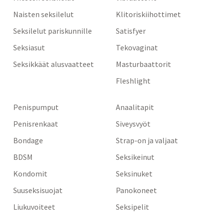
Naisten seksilelut
Klitoriskiihottimet
Seksilelut pariskunnille
Satisfyer
Seksiasut
Tekovaginat
Seksikkäät alusvaatteet
Masturbaattorit
Fleshlight
Penispumput
Anaalitapit
Penisrenkaat
Siveysvyöt
Bondage
Strap-on ja valjaat
BDSM
Seksikeinut
Kondomit
Seksinuket
Suuseksisuojat
Panokoneet
Liukuvoiteet
Seksipelit