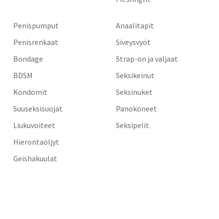
Penispumput
Anaalitapit
Penisrenkaat
Siveysvyöt
Bondage
Strap-on ja valjaat
BDSM
Seksikeinut
Kondomit
Seksinuket
Suuseksisuojat
Panokoneet
Liukuvoiteet
Seksipelit
Hierontaöljyt
Geishakuulat