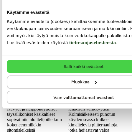
Käytämme evästeitä
Käytämme evästeitä (cookies) kehittääksemme tuotevalik
verkkokaupan toimivuuden seuraamiseen ja markkinointiin. 
voit myös kieltäytyä muista kuin verkkokaupalle pakollisista 
Lue lisää evästeiden käytöstä
tietosuojaselosteesta
.
SEI MIO
Ouch
Salli kaikki evästeet
Handi-Cuffs -
Värikäs
Silikonikahleet, M
bondageköysi, 10 m
Muokkaa
Täysin äänettömät sekä
Tämä upea, 10 metriä pitkä
Vain välttämättömät evästeet
huippukestävät käsiraudat
bondageköysi yhdistää
yksinoikeudella Kaalimadolta!
aistillisuuden, hallinnan ja
Kevyet ja helppokäyttöiset
leikkisän värikkyyden.
täyssilikoniset käsikahleet
Kolmisäikeisesti punotun
sopivat niin aloittelijoille kuin
köyden seassa kulkee
kokeneemmillekin
kimaltelevia glitternauhoja,
sitomisleikeistä
jotka heijastavat valoa