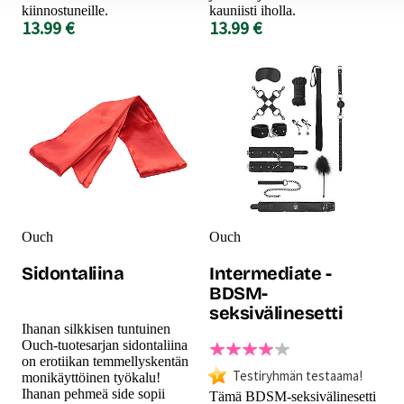
kiinnostuneille.
kauniisti iholla.
13.99 €
13.99 €
Ouch
Ouch
Sidontaliina
Intermediate -
BDSM-
seksivälinesetti
Ihanan silkkisen tuntuinen
Ouch-tuotesarjan sidontaliina
on erotiikan temmellyskentän
Testiryhmän testaama!
monikäyttöinen työkalu!
Ihanan pehmeä side sopii
Tämä BDSM-seksivälinesetti