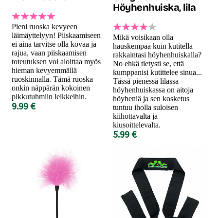
Höyhenhuiska, lila
Pieni ruoska kevyeen
läimäyttelyyn! Piiskaamiseen
Mikä voisikaan olla
ei aina tarvitse olla kovaa ja
hauskempaa kuin kutitella
rajua, vaan piiskaamisen
rakkaintasi höyhenhuiskalla?
toteutuksen voi aloittaa myös
No ehkä tietysti se, että
hieman kevyemmällä
kumppanisi kutittelee sinua...
ruoskinnalla. Tämä ruoska
Tässä pienessä lilassa
onkin näppärän kokoinen
höyhenhuiskassa on aitoja
pikkutuhmiin leikkeihin.
höyheniä ja sen kosketus
9.99 €
tuntuu iholla suloisen
kiihottavalta ja
kiusoittelevalta.
5.99 €