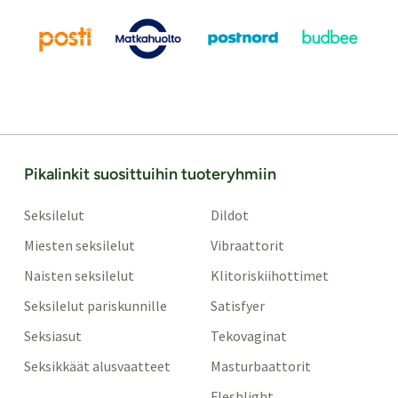
Pikalinkit suosittuihin tuoteryhmiin
Seksilelut
Dildot
Miesten seksilelut
Vibraattorit
Naisten seksilelut
Klitoriskiihottimet
Seksilelut pariskunnille
Satisfyer
Seksiasut
Tekovaginat
Seksikkäät alusvaatteet
Masturbaattorit
Fleshlight