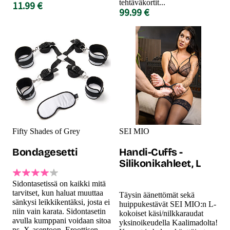
tehtäväkortit...
11.99 €
99.99 €
Fifty Shades of Grey
SEI MIO
Bondagesetti
Handi-Cuffs -
Silikonikahleet, L
Sidontasetissä on kaikki mitä
tarvitset, kun haluat muuttaa
Täysin äänettömät sekä
sänkysi leikkikentäksi, josta ei
huippukestävät SEI MIO:n L-
niin vain karata. Sidontasetin
kokoiset käsi/nilkkaraudat
avulla kumppani voidaan sitoa
yksinoikeudella Kaalimadolta!
ns. X-asentoon. Eroottisen