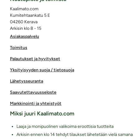
Kaalimato.com
Kumitehtaankatu 5 E
04260 Kerava
Arkisin klo 8 - 15
Asiakaspalvelu
Toimitus
Palautukset ja hyvitykset
Yksityisyyden suoja / tietosuoja
Lähetysseuranta
Saavutettavuusseloste
Markkinointi ja yhteistyöt
Miksi juuri Kaalimato.com
Laaja ja monipuolinen valikoima eroottisia tuotteita
Arkisin ennen klo 14 tehdyt tilaukset lähetetään vielä samana