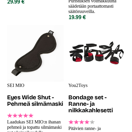
29.99 €
Puristuksen voimakkuutta
säädetään portaattomasti
säätöruuveilla.
19.99 €
SEI MIO
You2Toys
Eyes Wide Shut -
Bondage set -
Pehmeä silmämaski
Ranne- ja
nilkkakahlesetti
Laadukas SEI MIO:n ihanan
pehmeä ja topattu silmämaski
Pitävien ranne- ja