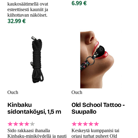
6.99 €
kaukosäätimellä ovat
esteettisesti kauniit ja
kiihottavan näköiset.
32.99 €
Ouch
Ouch
Kinbaku
Old School Tattoo -
sidontaköysi, 1,5 m
Suupallo
Sido rakkaasi ihanalla
Keskeytä kumppanisi tai
Kinbaku-miniköydellä ja nauti
orjasi turhat puheet Old