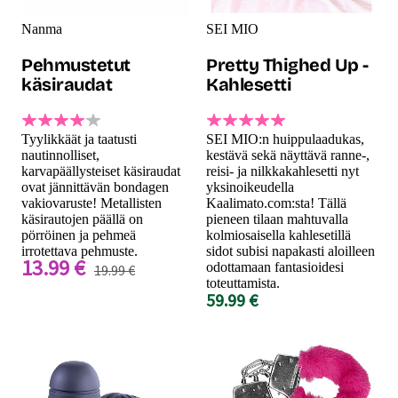
Nanma
SEI MIO
Pehmustetut
Pretty Thighed Up -
käsiraudat
Kahlesetti
Tyylikkäät ja taatusti
SEI MIO:n huippulaadukas,
nautinnolliset,
kestävä sekä näyttävä ranne-,
karvapäällysteiset käsiraudat
reisi- ja nilkkakahlesetti nyt
ovat jännittävän bondagen
yksinoikeudella
vakiovaruste! Metallisten
Kaalimato.com:sta! Tällä
käsirautojen päällä on
pieneen tilaan mahtuvalla
pörröinen ja pehmeä
kolmiosaisella kahlesetillä
irrotettava pehmuste.
sidot subisi napakasti aloilleen
13.99 €
odottamaan fantasioidesi
19.99 €
toteuttamista.
59.99 €