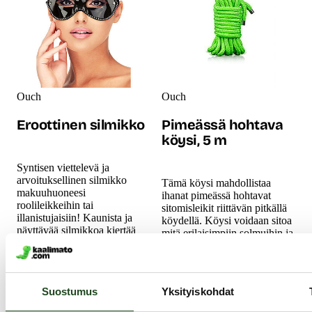
Ouch
Ouch
Eroottinen silmikko
Pimeässä hohtava
köysi, 5 m
Syntisen viettelevä ja
arvoituksellinen silmikko
Tämä köysi mahdollistaa
makuuhuoneesi
ihanat pimeässä hohtavat
roolileikkeihin tai
sitomisleikit riittävän pitkällä
illanistujaisiin! Kaunista ja
köydellä. Köysi voidaan sitoa
näyttävää silmikkoa kiertää
mitä erilaisimpiin solmuihin ja
musta koristenauha, jonka
sillä voidaan tehdä mystisesti
sisään on ommeltu
pimeässä hohkaavia kauniita
hopeanvärinen nauha.
kuvioita vartalolle.
11.99 €
22.99 €
Suostumus
Yksityiskohdat