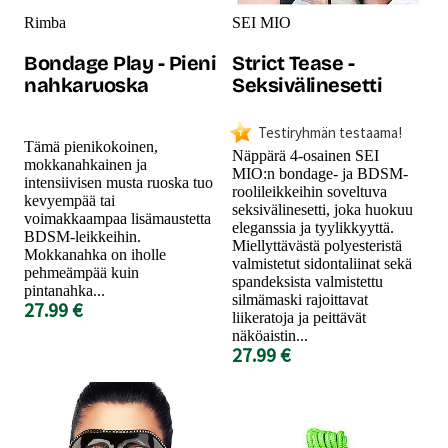
Rimba
SEI MIO
Bondage Play - Pieni
Strict Tease -
nahkaruoska
Seksivälinesetti
Testiryhmän testaama!
Tämä pienikokoinen,
Näppärä 4-osainen SEI
mokkanahkainen ja
MIO:n bondage- ja BDSM-
intensiivisen musta ruoska tuo
roolileikkeihin soveltuva
kevyempää tai
seksivälinesetti, joka huokuu
voimakkaampaa lisämaustetta
eleganssia ja tyylikkyyttä.
BDSM-leikkeihin.
Miellyttävästä polyesteristä
Mokkanahka on iholle
valmistetut sidontaliinat sekä
pehmeämpää kuin
spandeksista valmistettu
pintanahka...
silmämaski rajoittavat
27.99 €
liikeratoja ja peittävät
näköaistin...
27.99 €