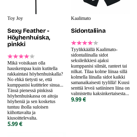
Toy Joy
Kaalimato
Sexy Feather -
Sidontaliina
Höyhenhuiska,
pinkki
Tyylikkäällä Kaalimato-
sidontaliinalla sidot
seksileikkiesi ajaksi
Mikä voisikaan olla
kumppanisi silmät, ranteet tai
hauskempaa kuin kutitella
nilkat. Tilaa kolme liinaa sillä
rakkaintasi höyhenhuiskalla?
kolmella liinalla sidot kaikki
No ehkä tietysti se, että
samanaikaisesti tyylillä! Kuusi
kumppanisi kutittelee sinua...
senttiä leveä satiininen liina on
Tässä pienessä pinkissä
valmistettu kaksinkertaisesta...
höyhenhuiskassa on aitoja
9.99 €
höyheniä ja sen kosketus
tuntuu iholla suloisen
kiihottavalta ja
kiusoittelevalta.
5.99 €