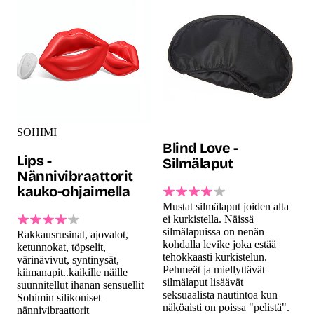
SOHIMI
Blind Love -
Lips -
Silmälaput
Nännivibraattorit
kauko-ohjaimella
Mustat silmälaput joiden alta
ei kurkistella. Näissä
silmälapuissa on nenän
Rakkausrusinat, ajovalot,
kohdalla levike joka estää
ketunnokat, töpselit,
tehokkaasti kurkistelun.
värinävivut, syntinysät,
Pehmeät ja miellyttävät
kiimanapit..kaikille näille
silmälaput lisäävät
suunnitellut ihanan sensuellit
seksuaalista nautintoa kun
Sohimin silikoniset
näköaisti on poissa "pelistä".
nännivibraattorit