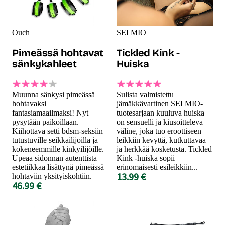
Ouch
SEI MIO
Pimeässä hohtavat
Tickled Kink -
sänkykahleet
Huiska
Muunna sänkysi pimeässä
Sulista valmistettu
hohtavaksi
jämäkkävartinen SEI MIO-
fantasiamaailmaksi! Nyt
tuotesarjaan kuuluva huiska
pysytään paikoillaan.
on sensuelli ja kiusoitteleva
Kiihottava setti bdsm-seksiin
väline, joka tuo eroottiseen
tutustuville seikkailijoilla ja
leikkiin kevyttä, kutkuttavaa
kokeneemmille kinkyilijöille.
ja herkkää kosketusta. Tickled
Upeaa sidonnan autenttista
Kink -huiska sopii
estetiikkaa lisättynä pimeässä
erinomaisesti esileikkiin...
13.99 €
hohtaviin yksityiskohtiin.
46.99 €