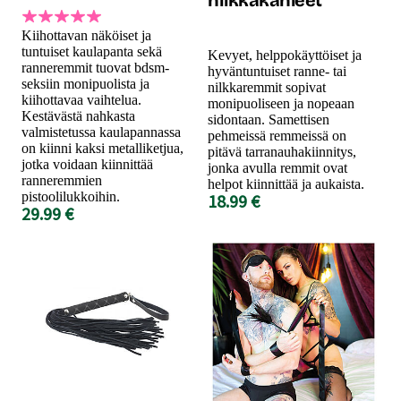
Kiihottavan näköiset ja
tuntuiset kaulapanta sekä
Kevyet, helppokäyttöiset ja
ranneremmit tuovat bdsm-
hyväntuntuiset ranne- tai
seksiin monipuolista ja
nilkkaremmit sopivat
kiihottavaa vaihtelua.
monipuoliseen ja nopeaan
Kestävästä nahkasta
sidontaan. Samettisen
valmistetussa kaulapannassa
pehmeissä remmeissä on
on kiinni kaksi metalliketjua,
pitävä tarranauhakiinnitys,
jotka voidaan kiinnittää
jonka avulla remmit ovat
ranneremmien
helpot kiinnittää ja aukaista.
pistoolilukkoihin.
18.99 €
29.99 €