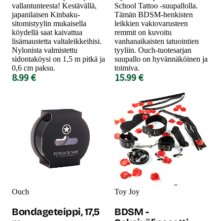
vallantunteesta! Kestävällä,
School Tattoo -suupallolla.
japanilaisen Kinbaku-
Tämän BDSM-henkisten
sitomistyylin mukaisella
leikkien vakiovarusteen
köydellä saat kaivattua
remmit on kuvoitu
lisämaustetta valtaleikkeihisi.
vanhanaikaisten tatuointien
Nylonista valmistettu
tyyliin. Ouch-tuotesarjan
sidontaköysi on 1,5 m pitkä ja
suupallo on hyvännäköinen ja
0,6 cm paksu.
toimiva.
8.99 €
15.99 €
Ouch
Toy Joy
Bondageteippi, 17,5
BDSM -