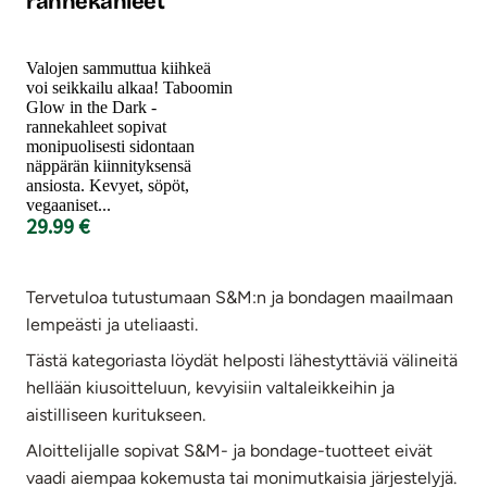
rannekahleet
Valojen sammuttua kiihkeä
voi seikkailu alkaa! Taboomin
Glow in the Dark -
rannekahleet sopivat
monipuolisesti sidontaan
näppärän kiinnityksensä
ansiosta. Kevyet, söpöt,
vegaaniset...
29.99 €
Tervetuloa tutustumaan S&M:n ja bondagen maailmaan
lempeästi ja uteliaasti.
Tästä kategoriasta löydät helposti lähestyttäviä välineitä
hellään kiusoitteluun, kevyisiin valtaleikkeihin ja
aistilliseen kuritukseen.
Aloittelijalle sopivat S&M- ja bondage-tuotteet eivät
vaadi aiempaa kokemusta tai monimutkaisia järjestelyjä.