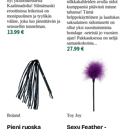
nyt yksinoikeudella
nilkkakahleiden avulla sidot
Kaalimadolta! Silmämaski
kumppanisi pitävästi minne
eroottisissa leikeissä on
tahansa! Tämä
monipuolinen ja tyylikäs
helppokäyttöinen ja laadukas
väline, joka luo jännittävän ja
saksalainen sidontasetti on
sensuellin tunnelman.
ollut yksi suosituimmista
13.99 €
bondage -seteistä jo vuosien
ajan! Pakkauksessa on neljä
samankokoista...
27.99 €
Boland
Toy Joy
Pieni ruoska
Sexy Feather -