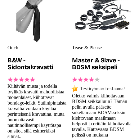
Ouch
Tease & Please
B&W -
Master & Slave -
Sidontakravatti
BDSM seksipeli
Kiiltävän musta ja todella
Testiryhmän testaama!
tyylikäs kravatti mahdollistaa
Oletko valmis kiihottavaan
monenlaiset, kiihottavat
BDSM-seikkailuun? Tämän
bondage-leikit. Satiinipintaista
pelin avulla pääsette
kravattia voidaan käyttää
sukeltamaan BDSM-seksin
perinteisenä kravattina, mutta
kiehtovaan maailmaan
huomattavasti
helposti ja erittäin kiihottavalla
nautinnollisempi käyttötapa
tavalla. Kattavassa BDSM-
on sitoa sillä esimerkiksi
pelissä on mukana
silmät...