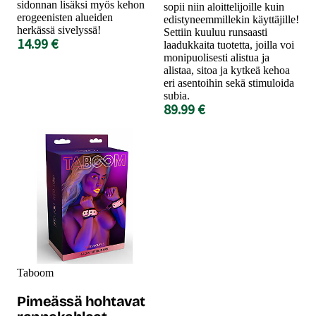
sidonnan lisäksi myös kehon
sopii niin aloittelijoille kuin
erogeenisten alueiden
edistyneemmillekin käyttäjille!
herkässä sivelyssä!
Settiin kuuluu runsaasti
14.99 €
laadukkaita tuotetta, joilla voi
monipuolisesti alistua ja
alistaa, sitoa ja kytkeä kehoa
eri asentoihin sekä stimuloida
subia.
89.99 €
Taboom
Pimeässä hohtavat