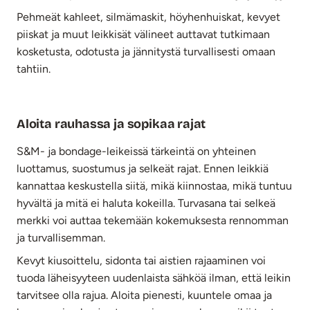
Pehmeät kahleet, silmämaskit, höyhenhuiskat, kevyet
piiskat ja muut leikkisät välineet auttavat tutkimaan
kosketusta, odotusta ja jännitystä turvallisesti omaan
tahtiin.
Aloita rauhassa ja sopikaa rajat
S&M- ja bondage-leikeissä tärkeintä on yhteinen
luottamus, suostumus ja selkeät rajat. Ennen leikkiä
kannattaa keskustella siitä, mikä kiinnostaa, mikä tuntuu
hyvältä ja mitä ei haluta kokeilla. Turvasana tai selkeä
merkki voi auttaa tekemään kokemuksesta rennomman
ja turvallisemman.
Kevyt kiusoittelu, sidonta tai aistien rajaaminen voi
tuoda läheisyyteen uudenlaista sähköä ilman, että leikin
tarvitsee olla rajua. Aloita pienesti, kuuntele omaa ja