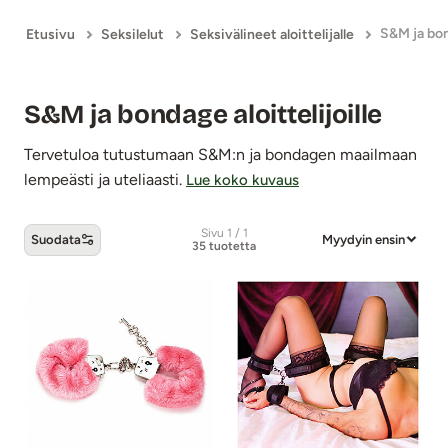
S&M ja bond
Etusivu
Seksilelut
Seksivälineet aloittelijalle
S&M ja bondage aloittelijoille
Tervetuloa tutustumaan S&M:n ja bondagen maailmaan
lempeästi ja uteliaasti.
Lue koko kuvaus
Sivu 1 / 1
Suodata
Myydyin ensin
35 tuotetta
S&M ja bondage aloittelijoille -tuotteet