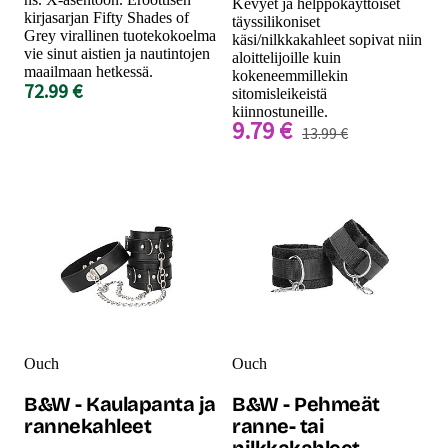
Kevyet ja helppokäyttöiset
kirjasarjan Fifty Shades of
täyssilikoniset
Grey virallinen tuotekokoelma
käsi/nilkkakahleet sopivat niin
vie sinut aistien ja nautintojen
aloittelijoille kuin
maailmaan hetkessä.
kokeneemmillekin
72.99 €
sitomisleikeistä
kiinnostuneille.
9.79 €
13.99 €
Ouch
Ouch
B&W - Kaulapanta ja
B&W - Pehmeät
rannekahleet
ranne- tai
nilkkakahleet