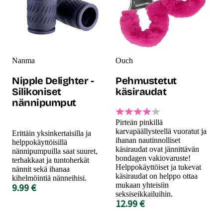
Nanma
Ouch
Nipple Delighter -
Pehmustetut
Silikoniset
käsiraudat
nännipumput
Pirteän pinkillä
karvapäällysteellä vuoratut ja
Erittäin yksinkertaisilla ja
ihanan nautinnolliset
helppokäyttöisillä
käsiraudat ovat jännittävän
nännipumpuilla saat suuret,
bondagen vakiovaruste!
terhakkaat ja tuntoherkät
Helppokäyttöiset ja tukevat
nännit sekä ihanaa
käsiraudat on helppo ottaa
kihelmöintiä nänneihisi.
mukaan yhteisiin
9.99 €
seksiseikkailuihin.
12.99 €