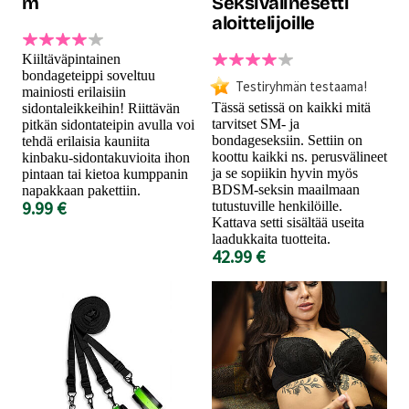
m
Seksivälinesetti
aloittelijoille
Kiiltäväpintainen
bondageteippi soveltuu
Testiryhmän testaama!
mainiosti erilaisiin
Tässä setissä on kaikki mitä
sidontaleikkeihin! Riittävän
tarvitset SM- ja
pitkän sidontateipin avulla voi
bondageseksiin. Settiin on
tehdä erilaisia kauniita
koottu kaikki ns. perusvälineet
kinbaku-sidontakuvioita ihon
ja se sopiikin hyvin myös
pintaan tai kietoa kumppanin
BDSM-seksin maailmaan
napakkaan pakettiin.
9.99 €
tutustuville henkilöille.
Kattava setti sisältää useita
laadukkaita tuotteita.
42.99 €