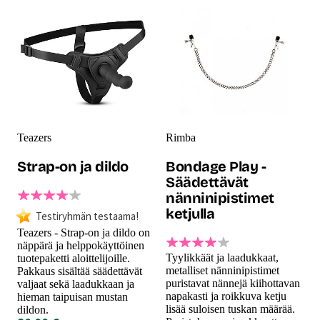
Teazers
Rimba
Strap-on ja dildo
Bondage Play -
Säädettävät
nänninipistimet
ketjulla
Testiryhmän testaama!
Teazers - Strap-on ja dildo on
näppärä ja helppokäyttöinen
Tyylikkäät ja laadukkaat,
tuotepaketti aloittelijoille.
metalliset nänninipistimet
Pakkaus sisältää säädettävät
puristavat nännejä kiihottavan
valjaat sekä laadukkaan ja
napakasti ja roikkuva ketju
hieman taipuisan mustan
lisää suloisen tuskan määrää.
dildon.