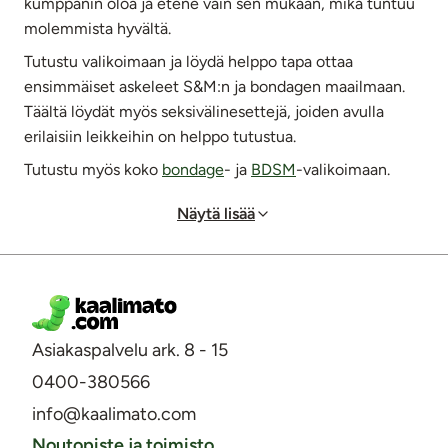
kumppanin oloa ja etene vain sen mukaan, mikä tuntuu
molemmista hyvältä.
Tutustu valikoimaan ja löydä helppo tapa ottaa
ensimmäiset askeleet S&M:n ja bondagen maailmaan.
Täältä löydät myös seksivälinesettejä, joiden avulla
erilaisiin leikkeihin on helppo tutustua.
Tutustu myös koko
bondage
- ja
BDSM
-valikoimaan.
Näytä lisää
Asiakaspalvelu ark. 8 - 15
0400-380566
info@kaalimato.com
Noutopiste ja toimisto