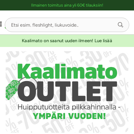
Ostoskassin kuvaus lukijalle
Ilmainen toimitus aina yli 60€ tilauksiin!
Kaalimato on saanut uuden ilmeen! Lue lisää