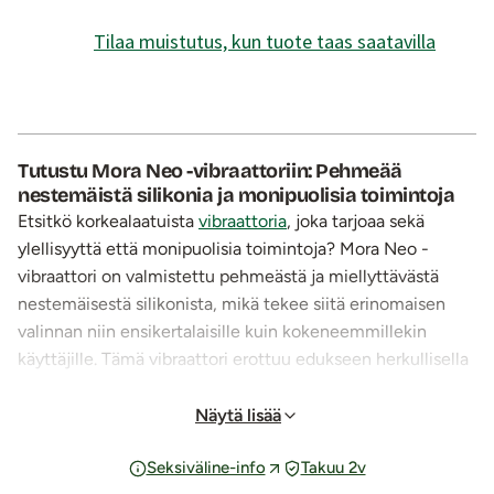
Tilaa muistutus, kun tuote taas saatavilla
Tutustu Mora Neo -vibraattoriin: Pehmeää
nestemäistä silikonia ja monipuolisia toimintoja
Etsitkö korkealaatuista
vibraattoria
, joka tarjoaa sekä
ylellisyyttä että monipuolisia toimintoja? Mora Neo -
vibraattori on valmistettu pehmeästä ja miellyttävästä
nestemäisestä silikonista, mikä tekee siitä erinomaisen
valinnan niin ensikertalaisille kuin kokeneemmillekin
käyttäjille. Tämä vibraattori erottuu edukseen herkullisella
värillään ja huippuluokan ominaisuuksillaan.
Näytä lisää
Monipuolinen rabbit-vibraattori helmirenkaalla
SVAKOM-sarjan rabbit-vibraattorin varressa on
Seksiväline-info
Takuu 2v
ainutlaatuinen helmirengas, joka liikkuu edestakaisin