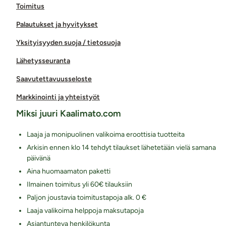
Toimitus
Halkaisija: 2,5 cm – 3 cm
Klitoriskiihottimen pituus: n. 5,5 cm
Palautukset ja hyvitykset
Klitoriskiihottimen max. halkaisija: 2,2 cm
Yksityisyyden suoja / tietosuoja
Paino: 180 g
Lähetysseuranta
Moottori: 3 moottoria. 3 helminauhan työntönopeutta,
5 värinärytmiä, 5 värinävoimakkuutta
Saavutettavuusseloste
Toimii: Ladataan tuotteen oman USB-kaapelin avulla.
Markkinointi ja yhteistyöt
USB-laturi ei sisälly pakkaukseen
Latausaika: 120 min
Miksi juuri Kaalimato.com
Toiminta-aika täydellä akulla: max. n. 120 min.
Laaja ja monipuolinen valikoima eroottisia tuotteita
Vesitiivis. Tuotetta ei tule upottaa veteen.
Arkisin ennen klo 14 tehdyt tilaukset lähetetään vielä samana
Väri: Persikka
päivänä
Lähetyspaketin koko: 30 x 21 x 8 cm
Aina huomaamaton paketti
Lähetyksen paino: ~ 0.5 kg
Ilmainen toimitus yli 60€ tilauksiin
Paljon joustavia toimitustapoja alk. 0 €
Laaja valikoima helppoja maksutapoja
Asiantunteva henkilökunta