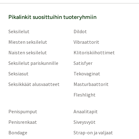
Pikalinkit suosittuihin tuoteryhmiin
Seksilelut
Dildot
Miesten seksilelut
Vibraattorit
Naisten seksilelut
Klitoriskiihottimet
Seksilelut pariskunnille
Satisfyer
Seksiasut
Tekovaginat
Seksikkäät alusvaatteet
Masturbaattorit
Fleshlight
Penispumput
Anaalitapit
Penisrenkaat
Siveysvyöt
Bondage
Strap-on ja valjaat