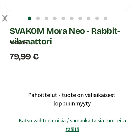
SVAKOM Mora Neo - Rabbit-
vibraattori
SVAKOM
Hinta:
79,99 €
Pahoittelut - tuote on väliaikaisesti
loppuunmyyty.
Katso vaihtoehtoisia / samankaltaisia tuotteita
täältä