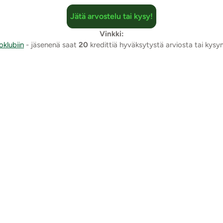
Jätä arvostelu tai kysy!
Vinkki:
oklubiin
- jäsenenä saat
20
kredittiä hyväksytystä arviosta tai kys