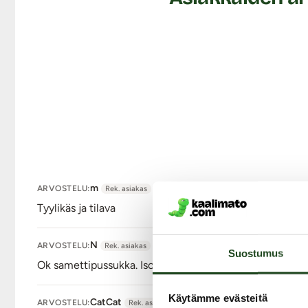
m
ARVOSTELU:
Rek. asiakas
Tyylikäs ja tilava
N
ARVOSTELU:
Rek. asiakas
Suostumus
Ok samettipussukka. Iso, mutta olisi voinut olla hieman
Käytämme evästeitä
CatCat
ARVOSTELU:
Rek. asiakas