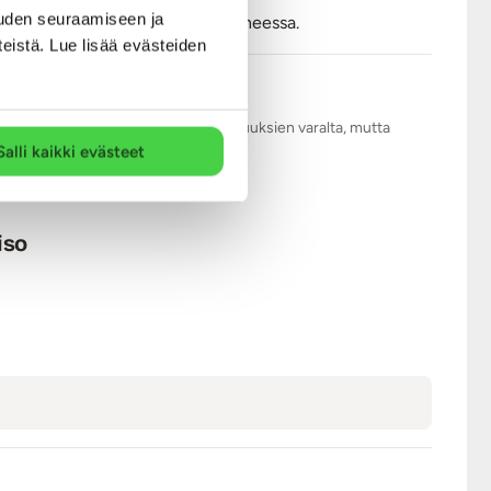
uden seuraamiseen ja
yvä juttu, että sen voi pestä koneessa.
teistä. Lue lisää evästeiden
.com tarkistaa kaikki arviot asiattomuuksien varalta, mutta
Salli kaikki evästeet
iso