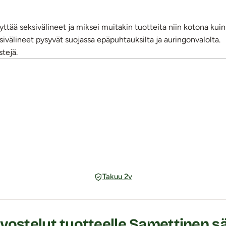
ttää seksivälineet ja miksei muitakin tuotteita niin kotona kuin 
eksivälineet pysyvät suojassa epäpuhtauksilta ja auringonvalolta.
stejä.
Takuu 2v
vostelut tuotteelle Samettinen säi