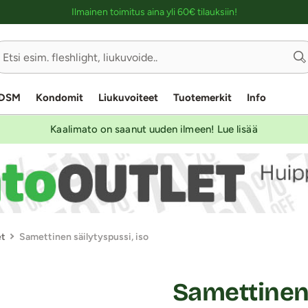
Ostoskassin kuvaus lukijalle
Ilmainen toimitus aina yli 60€ tilauksiin!
DSM
Kondomit
Liukuvoiteet
Tuotemerkit
Info
Kaalimato on saanut uuden ilmeen! Lue lisää
et
Samettinen säilytyspussi, iso
Samettinen 