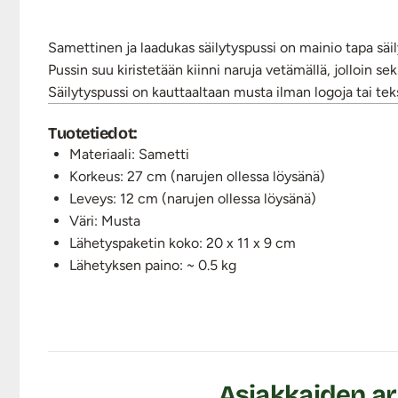
Samettinen ja laadukas säilytyspussi on mainio tapa säily
Pussin suu kiristetään kiinni naruja vetämällä, jolloin s
Säilytyspussi on kauttaaltaan musta ilman logoja tai tek
Tuotetiedot:
Materiaali: Sametti
Korkeus: 27 cm (narujen ollessa löysänä)
Leveys: 12 cm (narujen ollessa löysänä)
Väri: Musta
Lähetyspaketin koko: 20 x 11 x 9 cm
Lähetyksen paino: ~ 0.5 kg
Asiakkaiden ar