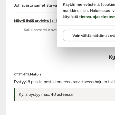
Käytämme evästeitä (cookie
Juhlavasta sametista valmistettu tyylikäs pussukka, joh
markkinointiin. Halutessasi v
käytöstä
tietosuojaselostee
Näytä lisää arvioita (+11)
Kaikki arvostelut ovat aitoja ja oikeiden asiakkaiden anta
Vain välttämättömät ev
Ky
Matoja
KYSYMYS:
Pystyykö pussin pestä koneessa tarvittaessa hajuen tak
Kyllä pystyy max. 40 asteessa.