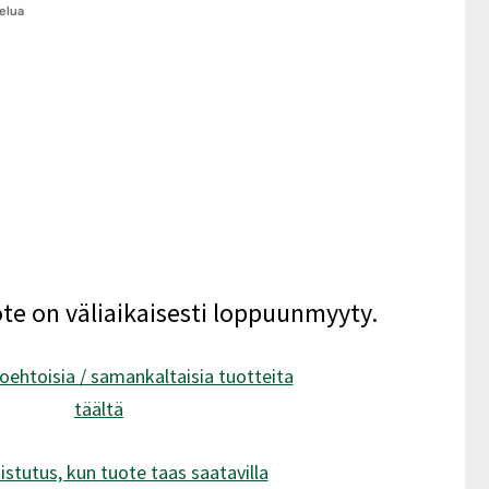
elua
ote on väliaikaisesti loppuunmyyty.
oehtoisia / samankaltaisia tuotteita
täältä
istutus, kun tuote taas saatavilla