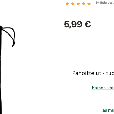
9 tähtiarvost
Hinta:
5,99 €
Pahoittelut - tu
Katso vaiht
Tilaa mu