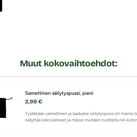
Muut kokovaihtoehdot:
Samettinen säilytyspussi, pieni
2,99 €
Tyylikkään samettinen ja laadukas säilytyspussi on mainio t
säilyttää seksivälineet ja miksei muitakin tuotteita niin koto
reissun päällä!