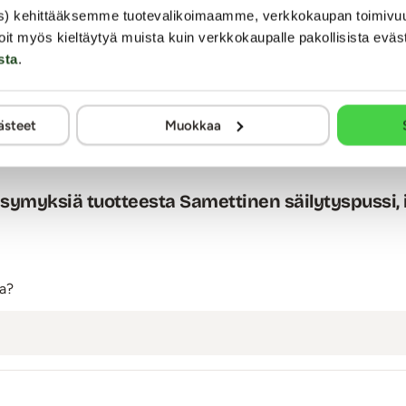
s) kehittääksemme tuotevalikoimaamme, verkkokaupan toimivu
on mahtuu myös melkeinpä kaikkein isoimmat lelutkin piiloon. H
oit myös kieltäytyä muista kuin verkkokaupalle pakollisista eväs
sta
.
mia. Arviointi tapahtuu nimimerkillä yksityisyyden suojaamiseksi. Kaalimato
muuten kaikki julkaistaan sellaisenaan.
ästeet
Muokkaa
symyksiä tuotteesta Samettinen säilytyspussi, 
ia?