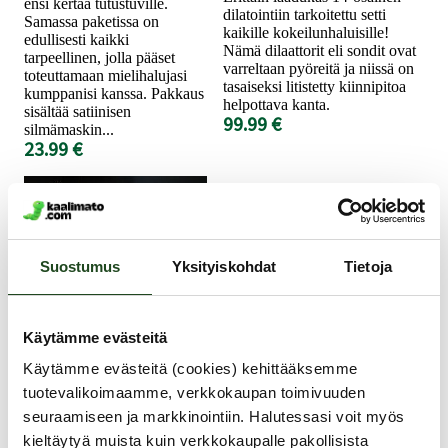
ensi kertaa tutustuville.
dilatointiin tarkoitettu setti
Samassa paketissa on
kaikille kokeilunhaluisille!
edullisesti kaikki
Nämä dilaattorit eli sondit ovat
tarpeellinen, jolla pääset
varreltaan pyöreitä ja niissä on
toteuttamaan mielihalujasi
tasaiseksi litistetty kiinnipitoa
kumppanisi kanssa. Pakkaus
helpottava kanta.
sisältää satiinisen
99.99 €
silmämaskin...
23.99 €
Suostumus
Yksityiskohdat
Tietoja
Käytämme evästeitä
Käytämme evästeitä (cookies) kehittääksemme
SEI MIO
SVAKOM
tuotevalikoimaamme, verkkokaupan toimivuuden
Comfortably in
seuraamiseen ja markkinointiin. Halutessasi voit myös
Mini Emma Neo -
Control - Kahlesetti
kieltäytyä muista kuin verkkokaupalle pakollisista