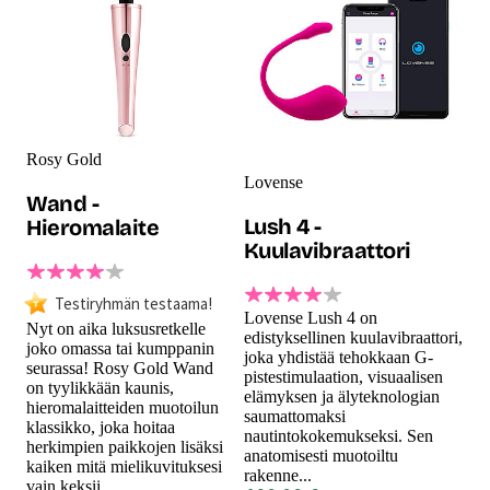
Rosy Gold
Lovense
Wand -
Lush 4 -
Hieromalaite
Kuulavibraattori
Testiryhmän testaama!
Lovense Lush 4 on
Nyt on aika luksusretkelle
edistyksellinen kuulavibraattori,
joko omassa tai kumppanin
joka yhdistää tehokkaan G-
seurassa! Rosy Gold Wand
pistestimulaation, visuaalisen
on tyylikkään kaunis,
elämyksen ja älyteknologian
hieromalaitteiden muotoilun
saumattomaksi
klassikko, joka hoitaa
nautintokokemukseksi. Sen
herkimpien paikkojen lisäksi
anatomisesti muotoiltu
kaiken mitä mielikuvituksesi
rakenne...
vain keksii.