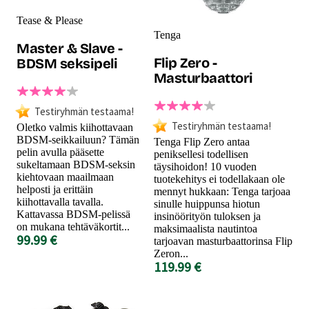
Tease & Please
Tenga
Master & Slave -
Flip Zero -
BDSM seksipeli
Masturbaattori
Testiryhmän testaama!
Testiryhmän testaama!
Oletko valmis kiihottavaan
BDSM-seikkailuun? Tämän
Tenga Flip Zero antaa
pelin avulla pääsette
peniksellesi todellisen
sukeltamaan BDSM-seksin
täysihoidon! 10 vuoden
kiehtovaan maailmaan
tuotekehitys ei todellakaan ole
helposti ja erittäin
mennyt hukkaan: Tenga tarjoaa
kiihottavalla tavalla.
sinulle huippunsa hiotun
Kattavassa BDSM-pelissä
insinöörityön tuloksen ja
on mukana tehtäväkortit...
maksimaalista nautintoa
99.99 €
tarjoavan masturbaattorinsa Flip
Zeron...
119.99 €