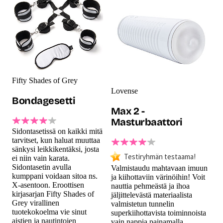
Fifty Shades of Grey
Lovense
Bondagesetti
Max 2 -
Masturbaattori
Sidontasetissä on kaikki mitä
tarvitset, kun haluat muuttaa
sänkysi leikkikentäksi, josta
Testiryhmän testaama!
ei niin vain karata.
Sidontasetin avulla
Valmistaudu mahtavaan imuun
kumppani voidaan sitoa ns.
ja kiihottaviin värinöihin! Voit
X-asentoon. Eroottisen
nauttia pehmeästä ja ihoa
kirjasarjan Fifty Shades of
jäljittelevästä materiaalista
Grey virallinen
valmistetun tunnelin
tuotekokoelma vie sinut
superkiihottavista toiminnoista
aistien ja nautintojen
vain nappia painamalla.