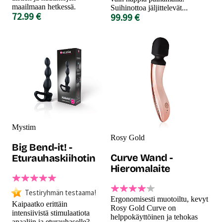
maailmaan hetkessä.
Suihinottoa jäljittelevät...
72.99 €
99.99 €
Mystim
Rosy Gold
Big Bend-it! -
Curve Wand -
Eturauhaskiihotin
Hieromalaite
Testiryhmän testaama!
Ergonomisesti muotoiltu, kevyt
Kaipaatko erittäin
Rosy Gold Curve on
intensiivistä stimulaatiota
helppokäyttöinen ja tehokas
anaaliin ja eturauhaselle?