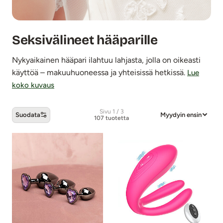
Seksivälineet hääparille
Nykyaikainen hääpari ilahtuu lahjasta, jolla on oikeasti
käyttöä – makuuhuoneessa ja yhteisissä hetkissä.
Lue
koko kuvaus
Sivu 1 / 3
Suodata
Myydyin ensin
107 tuotetta
Seksivälineet hääparille -tuotteet