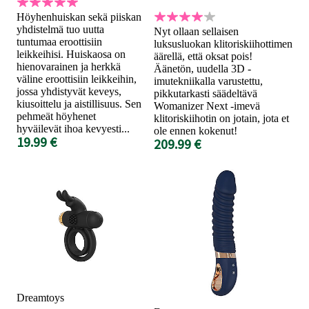
Höyhenhuiskan sekä piiskan
yhdistelmä tuo uutta
Nyt ollaan sellaisen
tuntumaa eroottisiin
luksusluokan klitoriskiihottimen
leikkeihisi. Huiskaosa on
äärellä, että oksat pois!
hienovarainen ja herkkä
Äänetön, uudella 3D -
väline eroottisiin leikkeihin,
imutekniikalla varustettu,
jossa yhdistyvät keveys,
pikkutarkasti säädeltävä
kiusoittelu ja aistillisuus. Sen
Womanizer Next -imevä
pehmeät höyhenet
klitoriskiihotin on jotain, jota et
hyväilevät ihoa kevyesti...
ole ennen kokenut!
19.99 €
209.99 €
Dreamtoys