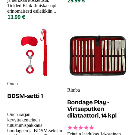
29.99 €
ja herkkää kosketusta.
Tickled Kink -huiska sopii
erinomaisesti esileikkiin...
13.99 €
Ouch
Rimba
BDSM-setti 1
Bondage Play -
Virtsaputken
Ouch-sarjan
dilataattori, 14 kpl
kevytrakenteinen
tutustumispakkaus
bondageen ja BDSM-seksiin
Erittäin laadukas 14-osainen