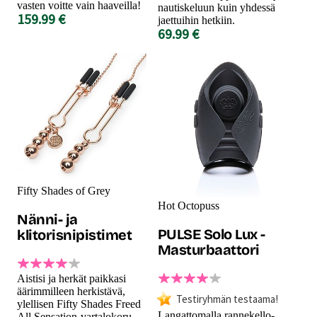
vasten voitte vain haaveilla!
nautiskeluun kuin yhdessä
159.99 €
jaettuihin hetkiin.
69.99 €
Fifty Shades of Grey
Hot Octopuss
Nänni- ja
PULSE Solo Lux -
klitorisnipistimet
Masturbaattori
Aistisi ja herkät paikkasi
äärimmilleen herkistävä,
Testiryhmän testaama!
ylellisen Fifty Shades Freed
Langattomalla rannekello-
All Sensation-vartalokoru