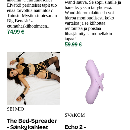
wand-sauva. Se sopii sinulle ja
Eivätkö perinteiset tapit tuo
hänelle, yksin tai yhdessä.
enää toivottua nautintoa?
Wand-hieromalaitteella voi
Tutustu Mystim-tuotesarjan
hieroa monipuolisesti koko
Big Bend-it! -
vartaloa ja se kiihottaa,
eturauhaskiihottimeen...
rentouttaa ja poistaa
74.99 €
lihasjännitystä monellakin
tapaa!
59.99 €
SEI MIO
SVAKOM
The Bed-Spreader
Echo 2 -
- Sänkykahleet