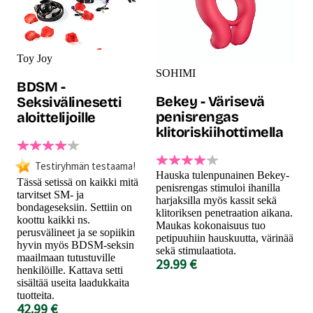
Toy Joy
SOHIMI
BDSM -
Bekey - Värisevä
Seksivälinesetti
penisrengas
aloittelijoille
klitoriskiihottimella
Testiryhmän testaama!
Hauska tulenpunainen Bekey-
Tässä setissä on kaikki mitä
penisrengas stimuloi ihanilla
tarvitset SM- ja
harjaksilla myös kassit sekä
bondageseksiin. Settiin on
klitoriksen penetraation aikana.
koottu kaikki ns.
Maukas kokonaisuus tuo
perusvälineet ja se sopiikin
petipuuhiin hauskuutta, värinää
hyvin myös BDSM-seksin
sekä stimulaatiota.
maailmaan tutustuville
29.99 €
henkilöille. Kattava setti
sisältää useita laadukkaita
tuotteita.
42.99 €