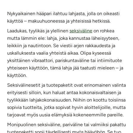
Nykyaikainen hääpari ilahtuu lahjasta, jolla on oikeasti
käyttöä – makuuhuoneessa ja yhteisissä hetkissä.
Laadukas, tyylikäs ja ylellinen
seksiväline
on rohkea
mutta lämmin ele: lahja, joka kannustaa läheisyyteen,
leikkiin ja nautintoon. Se viestii arjen rakkaudesta ja
uskalluksesta vaalia yhteistä aikaa. Olipa kyseessä
yksittäinen vibraattori, pariskuntaväline tai intiimituote
yhteiseen käyttöön, tämä lahja jää taatusti mieleen – ja
käyttöön.
Seksivälinesetit ja tuotepaketit ovat erinomainen valinta
erityisesti silloin, kun haluat antaa kokonaisvaltaisen ja
tyylikkään lahjakokonaisuuden. Niihin on koottu toisiinsa
sopivia tuotteita, jotka sopivat hyvin aloittelijoille, mutta
tarjoavat myös uusia elämyksiä kokeneemmille pareille.
Monipuolinen seksiväline, pariväline tai valmiiksi pakattu
tuotepaketti sopii täydellisesti myös hääyöhön. Se tuo