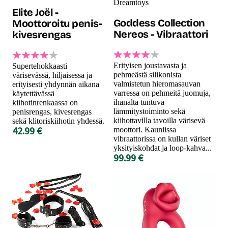
Dreamtoys
Elite Joël -
Goddess Collection
Moottoroitu penis-
Nereos - Vibraattori
kivesrengas
Erityisen joustavasta ja
Supertehokkaasti
pehmeästä silikonista
värisevässä, hiljaisessa ja
valmistetun hieromasauvan
erityisesti yhdynnän aikana
varressa on pehmeitä juomuja,
käytettävässä
ihanalta tuntuva
kiihotinrenkaassa on
lämmitystoiminto sekä
penisrengas, kivesrengas
kiihottavilla tavoilla värisevä
sekä klitoriskiihotin yhdessä.
42.99 €
moottori. Kauniissa
vibraattorissa on kullan väriset
yksityiskohdat ja loop-kahva...
99.99 €