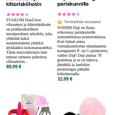
pariskunnille
klitoriskiihotin
SVAKOM DuoGlow
Testiryhmän testaama!
vibraattori ja klitoriskiihotin
SOHIMI Daji on ihana
on poikkeuksellisen
erikoisuus pariskunnille
monipuolinen seksilelu, joka
suunnitelluissa penisrenkaissa.
yhdistää kaksi
Kun haluat antaa
nautintolaitetta yhdeksi
voimakastehoista stimulaatiota
älykkääksi kokonaisuudeksi.
kumppanisi P- tai G-pisteeseen,
Tämä innovatiivinen laite
valitse Daji! Daji painaa 78
tarjoaa samassa paketissa
grammaa ja se on tukeva,
vibraattorin...
jämäkkä ja laadukas
89.99 €
penisrengas pitkällä
kiihotinosalla.
32.99 €