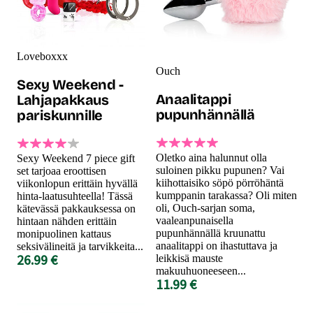
Loveboxxx
Ouch
Sexy Weekend -
Anaalitappi
Lahjapakkaus
pupunhännällä
pariskunnille
Oletko aina halunnut olla
Sexy Weekend 7 piece gift
suloinen pikku pupunen? Vai
set tarjoaa eroottisen
kiihottaisiko söpö pörröhäntä
viikonlopun erittäin hyvällä
kumppanin tarakassa? Oli miten
hinta-laatusuhteella! Tässä
oli, Ouch-sarjan soma,
kätevässä pakkauksessa on
vaaleanpunaisella
hintaan nähden erittäin
pupunhännällä kruunattu
monipuolinen kattaus
anaalitappi on ihastuttava ja
seksivälineitä ja tarvikkeita...
26.99 €
leikkisä mauste
makuuhuoneeseen...
11.99 €