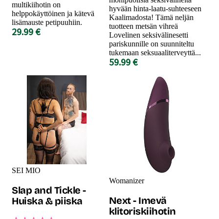
multikiihotin on
hyvään hinta-laatu-suhteeseen
helppokäyttöinen ja kätevä
Kaalimadosta! Tämä neljän
lisämauste petipuuhiin.
tuotteen metsän vihreä
29.99 €
Lovelinen seksivälinesetti
pariskunnille on suunniteltu
tukemaan seksuaaliterveyttä...
59.99 €
SEI MIO
Womanizer
Slap and Tickle -
Next - Imevä
Huiska & piiska
klitoriskiihotin