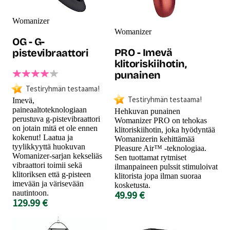
Womanizer
Womanizer
OG - G-
PRO - Imevä
pistevibraattori
klitoriskiihotin,
punainen
Testiryhmän testaama!
Testiryhmän testaama!
Imevä,
paineaaltoteknologiaan
Hehkuvan punainen
perustuva g-pistevibraattori
Womanizer PRO on tehokas
on jotain mitä et ole ennen
klitoriskiihotin, joka hyödyntää
kokenut! Laatua ja
Womanizerin kehittämää
tyylikkyyttä huokuvan
Pleasure Air™ -teknologiaa.
Womanizer-sarjan kekseliäs
Sen tuottamat rytmiset
vibraattori toimii sekä
ilmanpaineen pulssit stimuloivat
klitoriksen että g-pisteen
klitorista jopa ilman suoraa
imevään ja värisevään
kosketusta.
nautintoon.
49.99 €
129.99 €