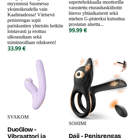
supertehokkaalla moottorilla
myynnissä Suomessa
varustettu eturauhaskiihotin
yksinoikeudella vain
hieroo yhtäaikaisesti sekä
Kaalimadossa! Värisevä
miehen G-pisteeksi kutsuttua
penisrengas sopii
prostatan aluetta...
pariskuntien yhteisiin hetkiin
99.99 €
loistavasti ja erottuu
ulkoasultaan sekä
toiminnoillaan edukseen!
33.99 €
SVAKOM
SOHIMI
DuoGlow -
Daji - Penisrengas
Vibraattori ja