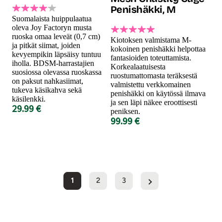
Penishäkki, M
Suomalaista huippulaatua
oleva Joy Factoryn musta
ruoska omaa leveät (0,7 cm)
Kiotoksen valmistama M-
ja pitkät siimat, joiden
kokoinen penishäkki helpottaa
kevyempikin läpsäisy tuntuu
fantasioiden toteuttamista.
iholla. BDSM-harrastajien
Korkealaatuisesta
suosiossa olevassa ruoskassa
ruostumattomasta teräksestä
on paksut nahkasiimat,
valmistettu verkkomainen
tukeva käsikahva sekä
penishäkki on käytössä ilmava
käsilenkki.
ja sen läpi näkee eroottisesti
29.99 €
peniksen.
99.99 €
1
2
3