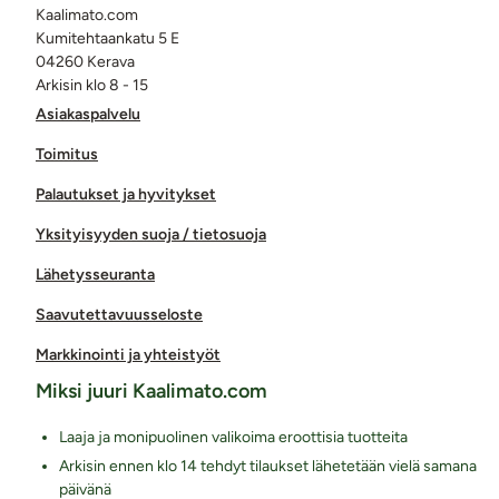
Kaalimato.com
Kumitehtaankatu 5 E
04260 Kerava
Arkisin klo 8 - 15
Asiakaspalvelu
Toimitus
Palautukset ja hyvitykset
Yksityisyyden suoja / tietosuoja
Lähetysseuranta
Saavutettavuusseloste
Markkinointi ja yhteistyöt
Miksi juuri Kaalimato.com
Laaja ja monipuolinen valikoima eroottisia tuotteita
Arkisin ennen klo 14 tehdyt tilaukset lähetetään vielä samana
päivänä