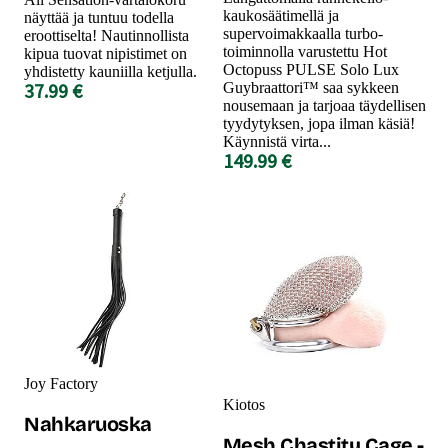
kaukosäätimellä ja
näyttää ja tuntuu todella
supervoimakkaalla turbo-
eroottiselta! Nautinnollista
toiminnolla varustettu Hot
kipua tuovat nipistimet on
Octopuss PULSE Solo Lux
yhdistetty kauniilla ketjulla.
37.99 €
Guybraattori™ saa sykkeen
nousemaan ja tarjoaa täydellisen
tyydytyksen, jopa ilman käsiä!
Käynnistä virta...
149.99 €
Joy Factory
Kiotos
Nahkaruoska
Mesh Chastity Cage -