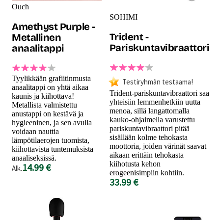
Ouch
SOHIMI
Amethyst Purple -
Trident -
Metallinen
Pariskuntavibraattori
anaalitappi
Tyylikkään grafiitinmusta
Testiryhmän testaama!
anaalitappi on yhtä aikaa
Trident-pariskuntavibraattori saa
kaunis ja kiihottava!
yhteisiin lemmenhetkiin uutta
Metallista valmistettu
menoa, sillä langattomalla
anustappi on kestävä ja
kauko-ohjaimella varustettu
hygieeninen, ja sen avulla
pariskuntavibraattori pitää
voidaan nauttia
sisällään kolme tehokasta
lämpötilaerojen tuomista,
moottoria, joiden värinät saavat
kiihottavista tuntemuksista
aikaan erittäin tehokasta
anaaliseksissä.
kiihotusta kehon
14.99 €
Alk.
erogeenisimpiin kohtiin.
33.99 €