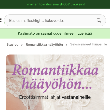
Ostoskassin kuvaus lukijalle
YKSINOIKEUS
YKSINOIKEUS
YKSINOIKEUS
YKSINOIKEUS
YKSINOIKEUS
YKSINOIKEUS
YKSINOIKEUS
YKSINOIKEUS
YKSINOIKEUS
YKSINOIKEUS
Ilmainen toimitus aina yli 60€ tilauksiin!
Sivu
1/3
Kaalimato on saanut uuden ilmeen! Lue lisää
Seksivälineet hääparille
Etusivu
Romantiikkaa hääyöhön