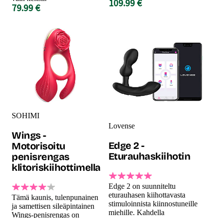
109.99 €
79.99 €
SOHIMI
Lovense
Wings -
Edge 2 -
Motorisoitu
Eturauhaskiihotin
penisrengas
klitoriskiihottimella
Edge 2 on suunniteltu
eturauhasen kiihottavasta
Tämä kaunis, tulenpunainen
stimuloinnista kiinnostuneille
ja samettisen sileäpintainen
miehille. Kahdella
Wings-penisrengas on