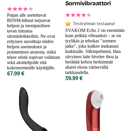
Sormivibraattori
Patjan alle asetettavat
BDSM-hihnat tarjoavat
Testiryhmän testaama!
helpon ja monipuolisen
SVAKOM Echo 2 on enemmän
tavan tutustua
kuin pelkkä vibraattori – se on
sitomisleikkeihin. Ne ovat
tyylikäs ja tehokas "sormen
erityisen suosittuja niiden
jatke", joka kulkee mukanasi
helpon asennuksen ja
kaikkialle. Silkinpehmeä, lilan
poistamisen ansiosta, mikä
sävyinen laite hivelee ihoa ja
tekee niistä sopivan valinnan
herättää kehon herkimmät
sekä aloittelijoille että
alueet eloon värisevällä
kokeneemmille käyttäjille.
67.99 €
tarkkuudella.
59.99 €