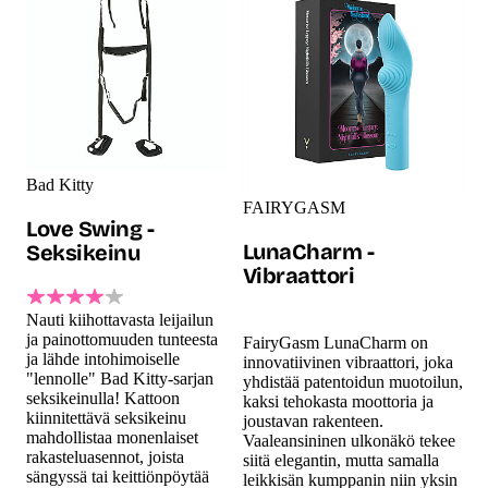
Bad Kitty
FAIRYGASM
Love Swing -
LunaCharm -
Seksikeinu
Vibraattori
Nauti kiihottavasta leijailun
ja painottomuuden tunteesta
FairyGasm LunaCharm on
ja lähde intohimoiselle
innovatiivinen vibraattori, joka
"lennolle" Bad Kitty-sarjan
yhdistää patentoidun muotoilun,
seksikeinulla! Kattoon
kaksi tehokasta moottoria ja
kiinnitettävä seksikeinu
joustavan rakenteen.
mahdollistaa monenlaiset
Vaaleansininen ulkonäkö tekee
rakasteluasennot, joista
siitä elegantin, mutta samalla
sängyssä tai keittiönpöytää
leikkisän kumppanin niin yksin