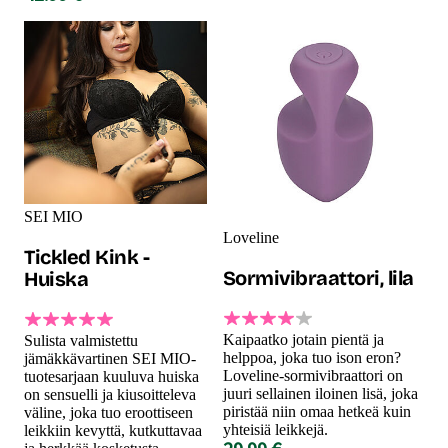
SEI MIO
Loveline
Tickled Kink -
Sormivibraattori, lila
Huiska
Kaipaatko jotain pientä ja
Sulista valmistettu
helppoa, joka tuo ison eron?
jämäkkävartinen SEI MIO-
Loveline-sormivibraattori on
tuotesarjaan kuuluva huiska
juuri sellainen iloinen lisä, joka
on sensuelli ja kiusoitteleva
piristää niin omaa hetkeä kuin
väline, joka tuo eroottiseen
yhteisiä leikkejä.
leikkiin kevyttä, kutkuttavaa