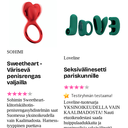
SOHIMI
Loveline
Sweetheart -
Seksivälinesetti
Värisevä
pariskunnille
penisrengas
valjailla
Testiryhmän testaama!
Sohimin Sweetheart-
Loveline-tuotesarja
klitoriskiihotin-
YKSINOIKEUDELLA VAIN
penisrengasyhdistelmän saat
KAALIMADOSTA! Nauti
Suomessa yksinoikeudella
etuoikeudestasi saada
vain Kaalimadosta. Harness-
huippulaadukkaita ja
tyyppinen puettava
monipuolisia seksivälineitä