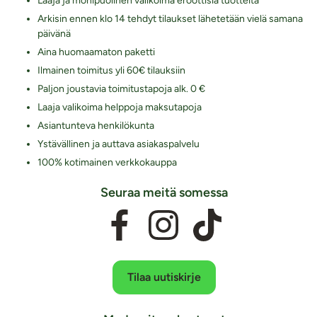
Laaja ja monipuolinen valikoima eroottisia tuotteita
Arkisin ennen klo 14 tehdyt tilaukset lähetetään vielä samana
päivänä
Aina huomaamaton paketti
Ilmainen toimitus yli 60€ tilauksiin
Paljon joustavia toimitustapoja alk. 0 €
Laaja valikoima helppoja maksutapoja
Asiantunteva henkilökunta
Ystävällinen ja auttava asiakaspalvelu
100% kotimainen verkkokauppa
Seuraa meitä somessa
Tilaa uutiskirje