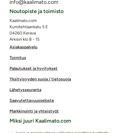
info@kaalimato.com
Noutopiste ja toimisto
Kaalimato.com
Kumitehtaankatu 5 E
04260 Kerava
Arkisin klo 8 - 15
Asiakaspalvelu
Toimitus
Palautukset ja hyvitykset
Yksityisyyden suoja / tietosuoja
Lähetysseuranta
Saavutettavuusseloste
Markkinointi ja yhteistyöt
Miksi juuri Kaalimato.com