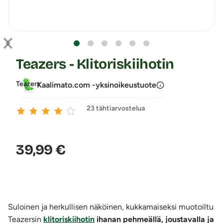
Teazers - Klitoriskiihotin
Teazers
Kaalimato.com -yksinoikeustuote
23 tähtiarvostelua
Hinta:
39,99 €
Suloinen ja herkullisen näköinen, kukkamaiseksi muotoiltu
Teazersin
klitoriskiihotin
ihanan pehmeällä, joustavalla ja