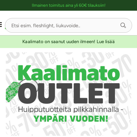
Ostoskassin kuvaus lukijalle
Ilmainen toimitus aina yli 60€ tilauksiin!
Kaalimato on saanut uuden ilmeen! Lue lisää