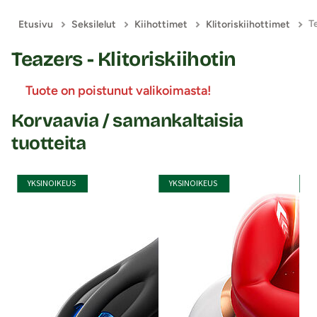
Te
Etusivu
Seksilelut
Kiihottimet
Klitoriskiihottimet
Teazers - Klitoriskiihotin
Tuote on poistunut valikoimasta!
Korvaavia / samankaltaisia
tuotteita
YKSINOIKEUS
YKSINOIKEUS
Y
0%