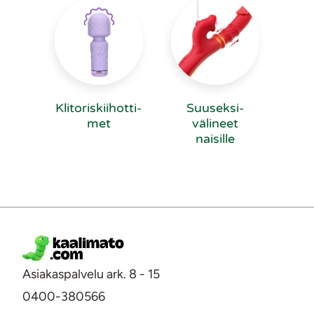
Kli­to­ris­kii­hot­ti­
Suuseksi­
met
välineet
naisille
Asiakaspalvelu ark. 8 - 15
0400-380566