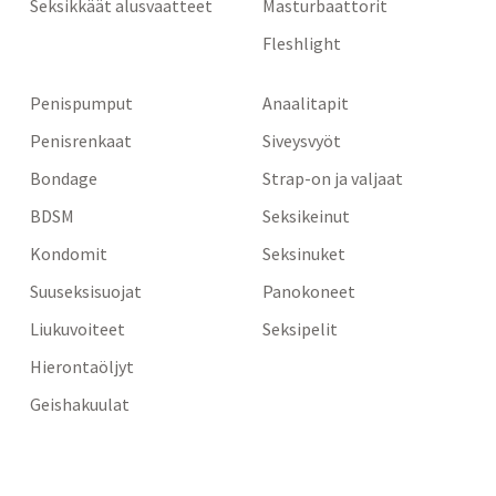
Seksikkäät alusvaatteet
Masturbaattorit
Fleshlight
Penispumput
Anaalitapit
Penisrenkaat
Siveysvyöt
Bondage
Strap-on ja valjaat
BDSM
Seksikeinut
Kondomit
Seksinuket
Suuseksisuojat
Panokoneet
Liukuvoiteet
Seksipelit
Hierontaöljyt
Geishakuulat