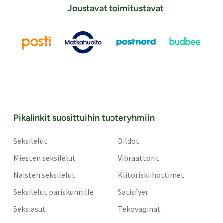
Joustavat toimitustavat
Pikalinkit suosittuihin tuoteryhmiin
Seksilelut
Dildot
Miesten seksilelut
Vibraattorit
Naisten seksilelut
Klitoriskiihottimet
Seksilelut pariskunnille
Satisfyer
Seksiasut
Tekovaginat