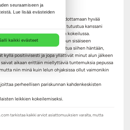
uden seuraamiseen ja
teistä. Lue lisää evästeiden
tka tulikin laitettua ostoskoriin odottamaan hyvää
hdotin vaimolle, haluaisiko hän tutustua kanssani
lla innollaan minut tämän laiteen kokeilussa.
Salli kaikki evästeet
en hyväilyyn kuin lopulta myös pepun sisäiseen
eeksi ja halusimmekin ensin tutustua siihen häntään,
ät kyllä positiivisesti ja jopa yllättivät minut alun jälkeen
saivat aikaan erittäin miellyttäviä tuntemuksia pepussa
, mutta niin minä kuin lelun ohjaksissa ollut vaimonikin
ajoittaa perheellisen pariskunnan kahdenkeskisten
laisten leikkien kokeilemiseksi.
.com tarkistaa kaikki arviot asiattomuuksien varalta, mutta