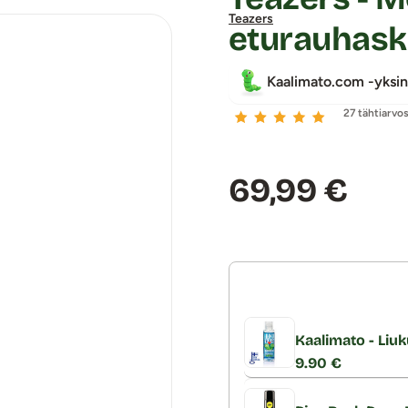
Teazers
eturauhaski
Kaalimato.com -yksin
27 tähtiarvo
Hinta:
69,99 €
Kaalimato - Liuk
9.90 €