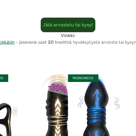
Jätä arvostelu tai kysy!
Vinkki:
oklubiin
- jäsenenä saat
20
kredittiä hyväksytystä arviosta tai kys
US
YKSINOIKEUS
-30%