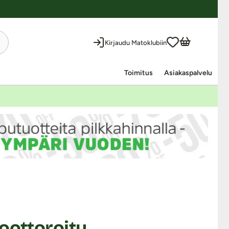
Kirjaudu Matoklubiin
Toimitus
Asiakaspalvelu
oottoroitu