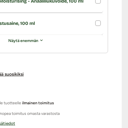
oisturising - Anaaliliukuvoide, 100 ml
stusaine, 100 ml
Näytä enemmän
ää suosikiksi
le tuotteelle
ilmainen toimitus
nopea toimitus omasta varastosta
isätiedot