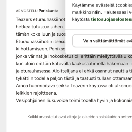
Materiaali: Silikoni, ABS
Käytämme evästeitä (cookie
Tuotteen kokopituus: 27 cm
Pariskunta
ARVOSTELU:
markkinointiin. Halutessasi v
Stimulaattorin varren pituus: 20,5 cm
Teazers eturauhaskiihotin. Tilasimme vaimon kanssa ensim
käytöstä
tietosuojaselostee
Stimulaattorin varren paksuus: max. 2 cm
hetkeä tutustua siihen. Teazerin eturauhaskiihotin an
Peniskivesrenkaan sisähalkaisija: 5,5–6,5 cm (joust
tämän kokeiluun ja suosittelen kyllä muitakin pyytämään 
Paino: n. 118 g
Vain välttämättömät ev
Eturauhaskiihotin itsessään oli sopivan kokoinen näin al
Moottori: 2 moottoria. 10 värinäohjelmaa, säädetään 
kiihottamiseen. Peniksen / kivesten ympärille tulevaa os
Kauko-ohjain: toimii 1 x AAA-paristolla (ei mukana 
jonka värinät ja ihokosketus oli erittäin miellyttävää ulkois
Toimii: Ladataan laitteen oman USB-kaapelin kautta.
kun aloin erittäin kätevällä kaukosäätimellä hakemaan l
Peruslatausaika: n. 1,5 h
ja eturauhasessa. Aloittelijana ei ehkä osannut nauttia tä
Toiminta-aika: n. 1 h
tykättiin todella paljon tästä ja taatusti tullaan ottam
Äänenvoimakkuus: <50dB
Ainoa huomioitava seikka Teazerin käytössä oli ulkopuol
Vesitiivis IPX6 (laitetta ei tule upottaa kokonaan vet
leikkien rajoitteena.
Väri: Musta
Vesipohjainen liukuvoide toimi todella hyvin ja kokonais
Lähetyspaketin koko: 30 x 21 x 8 cm
Lähetyksen paino: ~ 0.5 kg
Kaikki arvostelut ovat aitoja ja oikeiden asiakkaiden anta