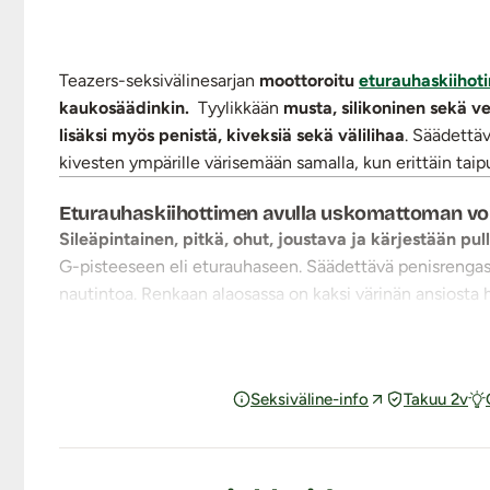
Teazers-seksivälinesarjan
moottoroitu
eturauhaskiihoti
kaukosäädinkin.
Tyylikkään
musta, silikoninen sekä ves
lisäksi myös penistä, kiveksiä sekä välilihaa
. Säädettä
kivesten ympärille värisemään samalla, kun erittäin taipu
Eturauhaskiihottimen avulla uskomattoman v
Sileäpintainen, pitkä, ohut, joustava ja kärjestään pu
G-pisteeseen eli eturauhaseen. Säädettävä penisrengas
nautintoa. Renkaan alaosassa on kaksi värinän ansiosta h
mainiosti niin soolo- kuin kumppaniseksiin!
Eturauhasen stimulointi mahdollistaa erittäin voimakka
10 erilaista ja kiihottavaa värinävaihtoehtoa
Seksiväline-info
Takuu 2v
Teazersin eturauhaskiihottimessa on
kaksi tehokasta m
stimulointiin.
Kymmenen (10) erilaista värinäohjelmaa
molempia moottoreita voi käyttää joko yhdessä tai erik