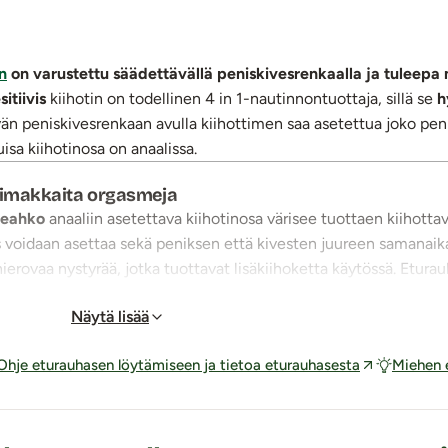
n
on varustettu säädettävällä peniskivesrenkaalla ja tuleep
itiivis
kiihotin on todellinen 4 in 1-nautinnontuottaja, sillä se
h
vän peniskivesrenkaan avulla kiihottimen saa asetettua joko peni
isa kiihotinosa on anaalissa.
oimakkaita orgasmeja
lleahko
anaaliin asetettava kiihotinosa värisee tuottaen kiihott
 voidaan asettaa sekä peniksen että kivesten juureen samanaika
ierovaa nystyrää, jotka tuottavat lisäkiihoketta käytössä. Etura
Näytä lisää
iden orgasmien saamisen ilman, että penistä edes kosketetaan.
Ohje eturauhasen löytämiseen ja tietoa eturauhasesta
Miehen 
oottoria
– yksi penisrenkaan ja välilihan kiihottamiseen ja toin
pitävät huolta, ettei nautinto jää värinävaihtoehdoista kiinni. 
seen.