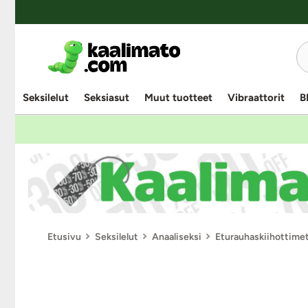
Seksilelut
Seksiasut
Muut tuotteet
Vibraattorit
B
Etusivu
Seksilelut
Anaaliseksi
Eturauhaskiihottime