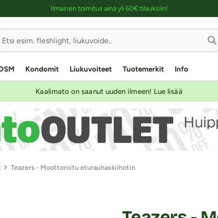
Ostoskassin kuvaus lukijalle
Ilmainen toimitus aina yli 60€ tilauksiin!
DSM
Kondomit
Liukuvoiteet
Tuotemerkit
Info
Kaalimato on saanut uuden ilmeen! Lue lisää
t
Teazers - Moottoroitu eturauhaskiihotin
Teazers - M