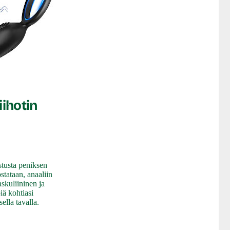
iihotin
stusta peniksen
stataan, anaaliin
askuliininen ja
iä kohtiasi
ella tavalla.