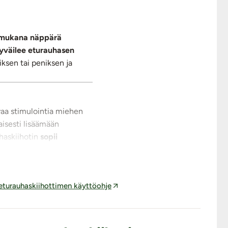
a mukana näppärä
yväilee eturauhasen
ksen tai peniksen ja
avaa stimulointia miehen
isesti lisäämään
uhaskiihotin
sopii
eturauhaskiihottimen käyttöohje
en eturauhasen
Kaukosäätimen avulla