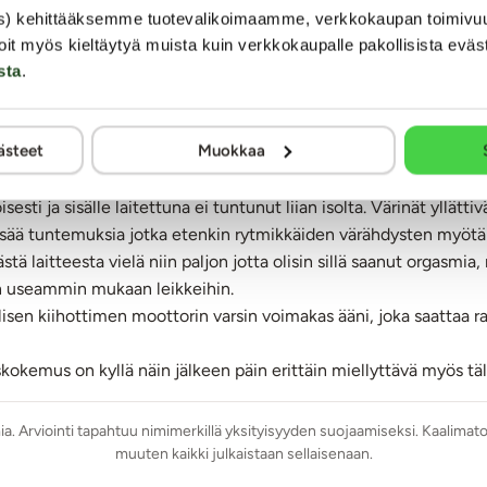
s) kehittääksemme tuotevalikoimaamme, verkkokaupan toimivu
oit myös kieltäytyä muista kuin verkkokaupalle pakollisista eväs
mäistä kertaa seksivälineitä ja itse viehätyin pariin leluun, jo
sta
.
toi odotuttaa itseään makuuhuoneessa muutaman päivän kunnes e
aa hieman)
puolisoa mukaan, koska ainakin meillä vaimo yllätti positiivise
ästeet
Muokkaa
oittelijalle ja sen häntäosa soveltui tosi hyvin niin ulkopuolise
1 painikkeella ja/tai langattomalla kauko-ohjaimella.
aa kokeiltiin alussa, mutta todettiin vielä hieman liian möhkäl
pakkauksessa)
esti ja sisälle laitettuna ei tuntunut liian isolta. Värinät yllättiv
 Huom. Adapteri ei sisälly pakkaukseen.
isää tuntemuksia jotka etenkin rytmikkäiden värähdysten myötä 
stä laitteesta vielä niin paljon jotta olisin sillä saanut orgasmia
aan useammin mukaan leikkeihin.
isen kiihottimen moottorin varsin voimakas ääni, joka saattaa r
een), kauko-ohjain on roisketiivis.
kokemus on kyllä näin jälkeen päin erittäin miellyttävä myös täl
mia. Arviointi tapahtuu nimimerkillä yksityisyyden suojaamiseksi. Kaalimato
muuten kaikki julkaistaan sellaisenaan.