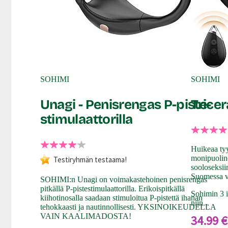
SOHIMI
SOHIMI
Unagi - Penisrengas P-piste-
Tricer
stimulaattorilla
Huikeaa tyy
monipuoline
Testiryhmän testaama!
sooloseksii
Suomessa v
SOHIMI:n Unagi on voimakastehoinen penisrengas
pitkällä P-pistestimulaattorilla. Erikoispitkällä
Sohimin 3 i
kiihotinosalla saadaan stimuloitua P-pistettä ihanan
niin...
tehokkaasti ja nautinnollisesti. YKSINOIKEUDELLA
VAIN KAALIMADOSTA!
34.99 €