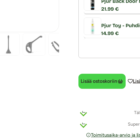
Pjur Back Door M
21.99 €
Pjur Toy - Puhdi
14.99 €
Lisää ostoskoriin
Lis
Täl
Super
Toimitusaika-arvio ja l