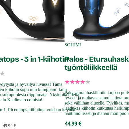
SOHIMI
atops - 3 in 1-kiihotin
Palos - Eturauhask
työntöliikkeellä
dytystä ja hyväilyä luvassa! Tämä
n kiihotin sopii niin kumppani- kuin
Palos eturauhaskiihotin tarjoaa puri
n sukupuolesta riippumatta. Yksinoikeudella
tyveen ja mukavaa stimulaatiota pro
ain Kaalimato.comista!
sekä välilihan alueelle. Tyylikäs, m
laadukas kiihotin kutkuttaa herkimp
n 1 Triceratops-kiihotinta voidaan käyttää
nautinnollisesti ja ihanan monipuolis
44.99 €
49.99 €