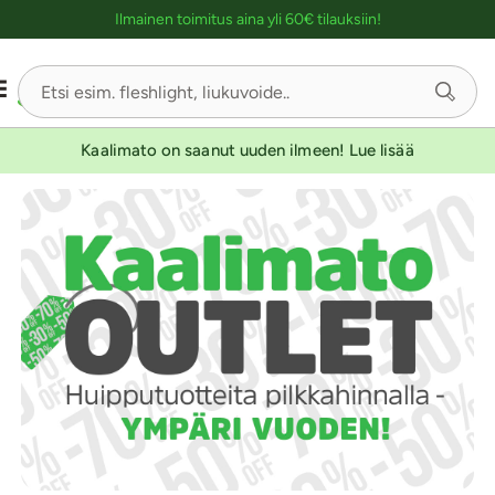
Ostoskassin kuvaus lukijalle
Ilmainen toimitus aina yli 60€ tilauksiin!
Kaalimato on saanut uuden ilmeen! Lue lisää