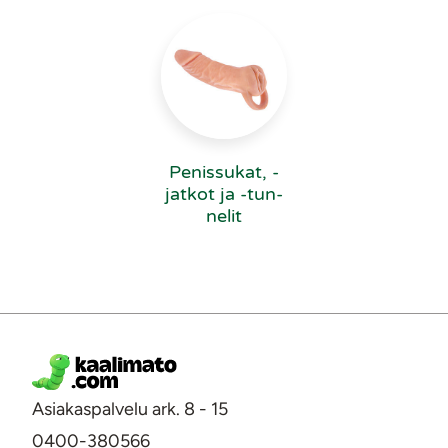
Penissukat, -
jatkot ja -tun­
ne­lit
Asiakaspalvelu ark. 8 - 15
0400-380566