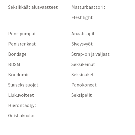
Seksikkäät alusvaatteet
Masturbaattorit
Fleshlight
Penispumput
Anaalitapit
Penisrenkaat
Siveysvyöt
Bondage
Strap-on ja valjaat
BDSM
Seksikeinut
Kondomit
Seksinuket
Suuseksisuojat
Panokoneet
Liukuvoiteet
Seksipelit
Hierontaöljyt
Geishakuulat