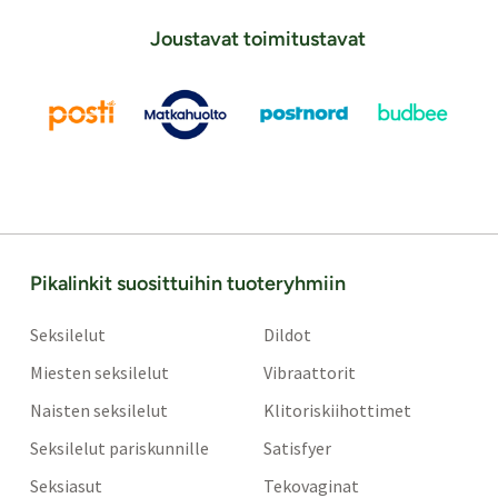
Joustavat toimitustavat
Pikalinkit suosittuihin tuoteryhmiin
Seksilelut
Dildot
Miesten seksilelut
Vibraattorit
Naisten seksilelut
Klitoriskiihottimet
Seksilelut pariskunnille
Satisfyer
Seksiasut
Tekovaginat