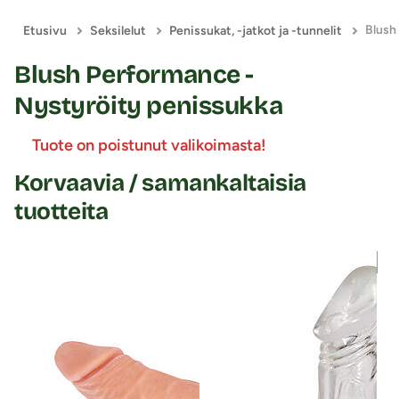
Etusivu
Seksilelut
Penissukat, -jatkot ja -tunnelit
Blush Performance -
Nystyröity penissukka
Tuote on poistunut valikoimasta!
Korvaavia / samankaltaisia
tuotteita
UU
0%