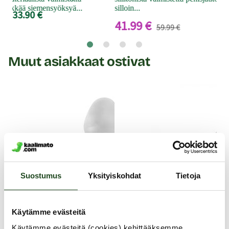
a herkkää siemensyöksyä...
silloin...
33.90 €
41.99 €
59.99 €
Muut asiakkaat ostivat
Suostumus
Yksityiskohdat
Tietoja
Käytämme evästeitä
Käytämme evästeitä (cookies) kehittääksemme