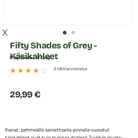
Fifty Shades of Grey -
Käsikahleet
Fifty Shades of Grey
2 tähtiarvostelua
Hinta:
29,99 €
Ihanat, pehmeällä samettisella pinnalla vuoratut
käsikahleet ovat kuin mannaa ihollesi! Tyylikäs musta-