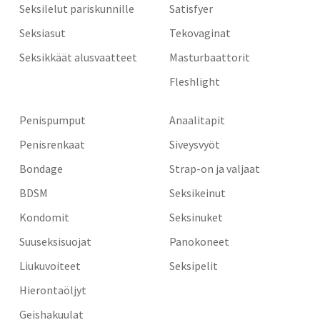
Seksilelut pariskunnille
Satisfyer
Seksiasut
Tekovaginat
Seksikkäät alusvaatteet
Masturbaattorit
Fleshlight
Penispumput
Anaalitapit
Penisrenkaat
Siveysvyöt
Bondage
Strap-on ja valjaat
BDSM
Seksikeinut
Kondomit
Seksinuket
Suuseksisuojat
Panokoneet
Liukuvoiteet
Seksipelit
Hierontaöljyt
Geishakuulat