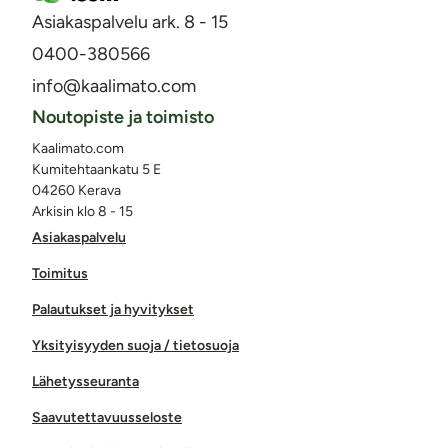
Asiakaspalvelu ark. 8 - 15
0400-380566
info@kaalimato.com
Noutopiste ja toimisto
Kaalimato.com
Kumitehtaankatu 5 E
04260 Kerava
Arkisin klo 8 - 15
Asiakaspalvelu
Toimitus
Palautukset ja hyvitykset
Yksityisyyden suoja / tietosuoja
Lähetysseuranta
Saavutettavuusseloste