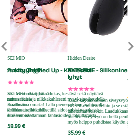
SEI MIO
Hidden Desire
SO
eet tukityynyllä
Pretty Thighed Up - Kahlesetti
EXTREME - Silikoninen 
El
lyhyt
jo
rilaisista asennoista! Tämä
SEI MIO:n huippulaadukas, kestävä sekä näyttävä
aa useita erilaisia
ranne-, reisi- ja nilkkakahlesetti nyt yksinoikeudella
Tämä käytännöllinen siveysvyö on ta
 sopii villeihin
Kaalimato.com:sta! Tällä pieneen tilaan mahtuvalla
BDSM-roolileikkeihin ja se estää t
Tyy
sekä liikuntarajoitteisille
kolmiosaisella kahlesetillä sidot subisi napakasti
tahattomat seisokit. Laadukkaasta si
on 
kasteluasennoissa
aloilleen odottamaan fantasioidesi toteuttamista.
miehen siveysvyö on hellä peniksen 
tap
myös helppo puhdistaa käytön aikan
59.99 €
säh
35.99 €