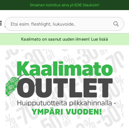
Ostoskassin kuvaus lukijalle
Ilmainen toimitus aina yli 60€ tilauksiin!
Kaalimato on saanut uuden ilmeen! Lue lisää