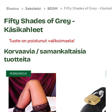
Etusivu
Seksilelut
BDSM
Fifty Shades of Grey -
Käsikahleet
Tuote on poistunut valikoimasta!
Korvaavia / samankaltaisia
tuotteita
YKSINOIKEUS
Y