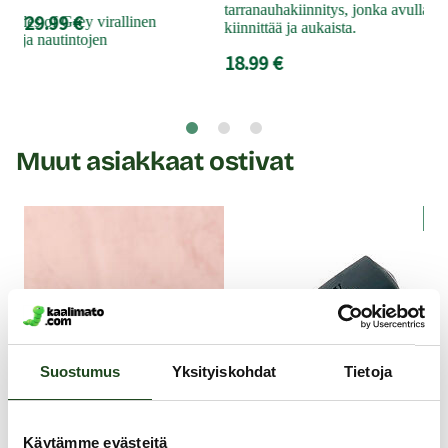
21
tarranauhakiinnitys, jonka avulla r
29.99 €
 Shades of Grey virallinen
kiinnittää ja aukaista.
ien ja nautintojen
18.99 €
Muut asiakkaat ostivat
Y
Suostumus
Yksityiskohdat
Tietoja
Käytämme evästeitä