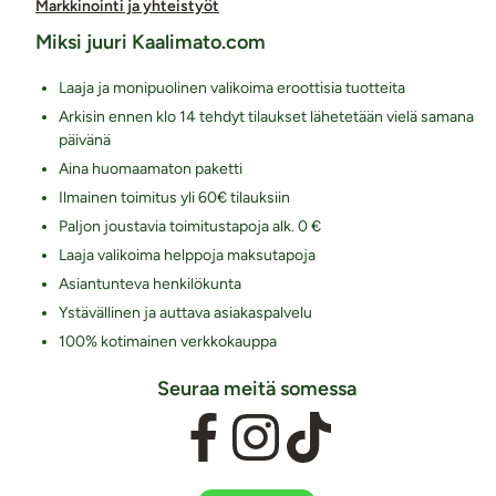
Markkinointi ja yhteistyöt
Miksi juuri Kaalimato.com
Laaja ja monipuolinen valikoima eroottisia tuotteita
Arkisin ennen klo 14 tehdyt tilaukset lähetetään vielä samana
päivänä
Aina huomaamaton paketti
Ilmainen toimitus yli 60€ tilauksiin
Paljon joustavia toimitustapoja alk. 0 €
Laaja valikoima helppoja maksutapoja
Asiantunteva henkilökunta
Ystävällinen ja auttava asiakaspalvelu
100% kotimainen verkkokauppa
Seuraa meitä somessa