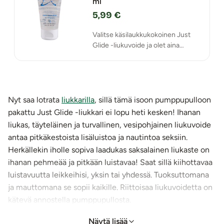
ml
5,99 €
Valitse käsilaukkukokoinen Just
Glide -liukuvoide ja olet aina
valmiina luistavaan seksiin!
Nyt saa lotrata
liukkarilla
, sillä tämä isoon pumppupulloon
pakattu Just Glide -liukkari ei lopu heti kesken! Ihanan
liukas, täyteläinen ja turvallinen, vesipohjainen liukuvoide
antaa pitkäkestoista lisäluistoa ja nautintoa seksiin.
Herkällekin iholle sopiva laadukas saksalainen liukaste on
ihanan pehmeää ja pitkään luistavaa! Saat sillä kiihottavaa
luistavuutta leikkeihisi, yksin tai yhdessä. Tuoksuttomana
ja mauttomana se sopii kaikille. Riittoisaa liukuvoidetta on
kätevä annostella pumppupullosta.
Tämä korkealaatuinen liukuvoide ei sisällä eläinperäisiä
Näytä lisää