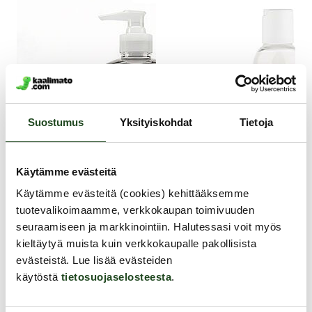
Suostumus
Yksityiskohdat
Tietoja
Käytämme evästeitä
Käytämme evästeitä (cookies) kehittääksemme
ZE
tuotevalikoimaamme, verkkokaupan toimivuuden
An
seuraamiseen ja markkinointiin. Halutessasi voit myös
EasyGlide
kieltäytyä muista kuin verkkokaupalle pakollisista
RELOAD - Vesipohjainen liukuvoide,
evästeistä. Lue lisää evästeiden
Valkoinen liukuvoide, 15
250 ml
käytöstä
tietosuojaselosteesta
.
Ves
vaa
anaa