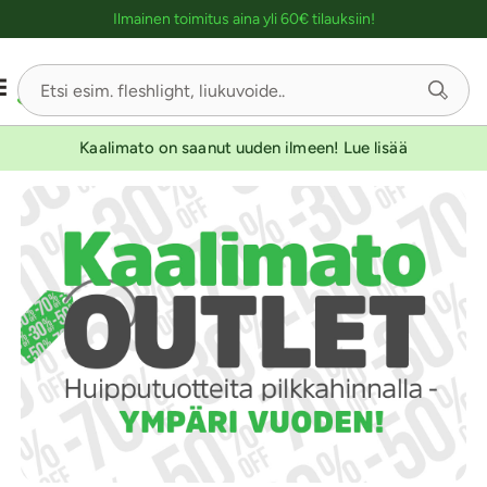
Ostoskassin kuvaus lukijalle
Ilmainen toimitus aina yli 60€ tilauksiin!
Kaalimato on saanut uuden ilmeen! Lue lisää