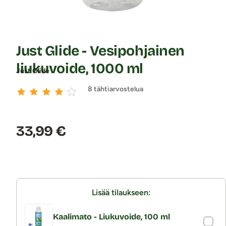
Just Glide - Vesipohjainen
liukuvoide, 1000 ml
Just Glide
8 tähtiarvostelua
Hinta:
33,99 €
Lisää tilaukseen:
Kaalimato - Liukuvoide, 100 ml