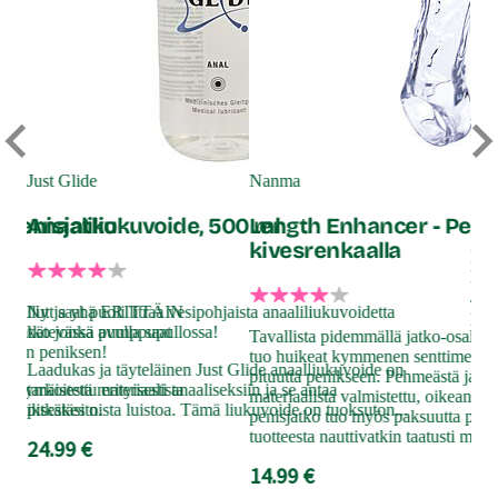
Yo
Cr
Just Glide
Nanma
 Penisjatko
Anaaliliukuvoide, 500 ml
Length Enhancer - Peni
kivesrenkaalla
Muh
lisä
Jou
e tullut ja yhä ERITTÄIN
Nyt saat puoli litraa vesipohjaista anaaliliukuvoidetta
puj
jatko jonka avulla saat
kätevässä pumppupullossa!
Tavallista pidemmällä jatko-osalla v
nau
umman peniksen!
tuo huikeat kymmenen senttimetriä 
Laadukas ja täyteläinen Just Glide anaalliukuvoide on
23
pituutta penikseen. Pehmeästä ja k
 jellymäisestä materiaalista
tarkoitettu erityisesti anaaliseksiin ja se antaa
materiaalista valmistettu, oikean p
 peniksestäsi n.
pitkäkestoista luistoa. Tämä liukuvoide on tuoksuton...
penisjatko tuo myös paksuutta penik
tuotteesta nauttivatkin taatusti mol
24.99 €
14.99 €