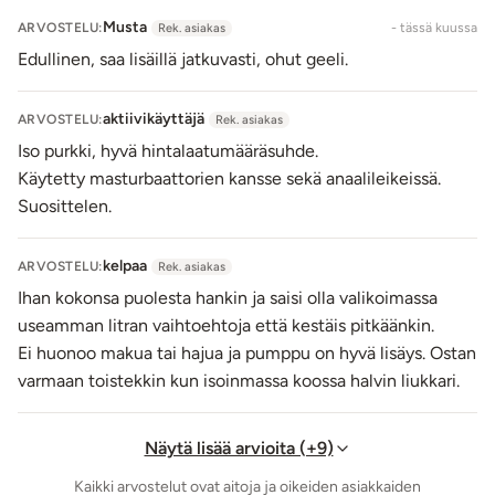
Musta
ARVOSTELU:
- tässä kuussa
Rek. asiakas
Edullinen, saa lisäillä jatkuvasti, ohut geeli.
aktiivikäyttäjä
ARVOSTELU:
Rek. asiakas
Iso purkki, hyvä hintalaatumääräsuhde.
Käytetty masturbaattorien kansse sekä anaalileikeissä.
Suosittelen.
kelpaa
ARVOSTELU:
Rek. asiakas
Ihan kokonsa puolesta hankin ja saisi olla valikoimassa
useamman litran vaihtoehtoja että kestäis pitkäänkin.
Ei huonoo makua tai hajua ja pumppu on hyvä lisäys. Ostan
varmaan toistekkin kun isoinmassa koossa halvin liukkari.
Näytä lisää arvioita (+9)
Kaikki arvostelut ovat aitoja ja oikeiden asiakkaiden