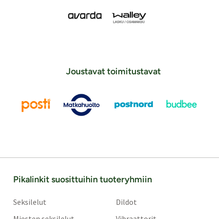
Joustavat toimitustavat
Pikalinkit suosittuihin tuoteryhmiin
Seksilelut
Dildot
Miesten seksilelut
Vibraattorit