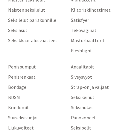
Naisten seksilelut
Klitoriskiihottimet
Seksilelut pariskunnille
Satisfyer
Seksiasut
Tekovaginat
Seksikkäät alusvaatteet
Masturbaattorit
Fleshlight
Penispumput
Anaalitapit
Penisrenkaat
Siveysvyöt
Bondage
Strap-on ja valjaat
BDSM
Seksikeinut
Kondomit
Seksinuket
Suuseksisuojat
Panokoneet
Liukuvoiteet
Seksipelit