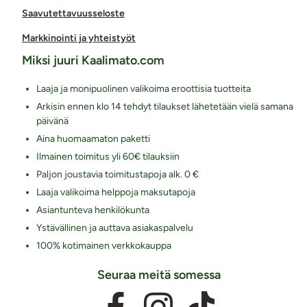
Saavutettavuusseloste
Markkinointi ja yhteistyöt
Miksi juuri Kaalimato.com
Laaja ja monipuolinen valikoima eroottisia tuotteita
Arkisin ennen klo 14 tehdyt tilaukset lähetetään vielä samana
päivänä
Aina huomaamaton paketti
Ilmainen toimitus yli 60€ tilauksiin
Paljon joustavia toimitustapoja alk. 0 €
Laaja valikoima helppoja maksutapoja
Asiantunteva henkilökunta
Ystävällinen ja auttava asiakaspalvelu
100% kotimainen verkkokauppa
Seuraa meitä somessa