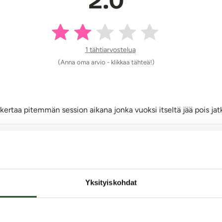
2.0
1 tähtiarvostelua
(Anna oma arvio - klikkaa tähteä!)
 kertaa pitemmän session aikana jonka vuoksi itseltä jää pois jat
mia. Arviointi tapahtuu nimimerkillä yksityisyyden suojaamiseksi. Kaalimato
muuten kaikki julkaistaan sellaisenaan.
Yksityiskohdat
Jätä arvostelu tai kysy!
Vinkki: