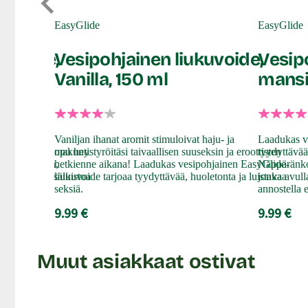
EasyGlide
EasyGlide
kuvoide,
Vesipohjainen liukuvoide,
Vesip
Vanilla, 150 ml
mansi
mä isoon
Vaniljan ihanat aromit stimuloivat haju- ja
Laadukas v
liukkari ei lopu heti
makunystyröitäsi taivaallisen suuseksin ja eroottisten
tyydyttävää
ja turvallinen,
hetkienne aikana! Laadukas vesipohjainen EasyGlide-
Näppäränko
äkestoista lisäluistoa
liukuvoide tarjoaa tyydyttävää, huoletonta ja luistavaa
jonka avull
seksiä.
annostella 
9.99 €
9.99 €
Muut asiakkaat ostivat