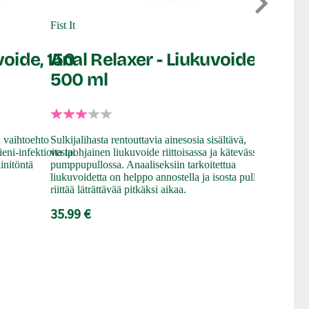
Vesipo
Fist It
liukuv
voide, 150
Anal Relaxer - Liukuvoide,
500 ml
Nyt saa lotra
pumppupulloo
lopu heti ke
a vaihtoehto
Sulkijalihasta rentouttavia ainesosia sisältävä,
turvallinen,
ieni-infektioita tai
vesipohjainen liukuvoide riittoisassa ja kätevässä
pitkäkestoist
iinitöntä
pumppupullossa. Anaaliseksiin tarkoitettua
33.99 €
liukuvoidetta on helppo annostella ja isosta pullosta
riittää läträttävää pitkäksi aikaa.
35.99 €