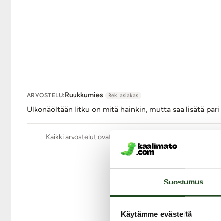
Ruukkumies
ARVOSTELU:
Rek. asiakas
Ulkonäöltään litku on mitä hainkin, mutta saa lisätä pari
Kaikki arvostelut ovat aitoja ja oikeiden asiakkaiden anta
Suostumus
Käytämme evästeitä