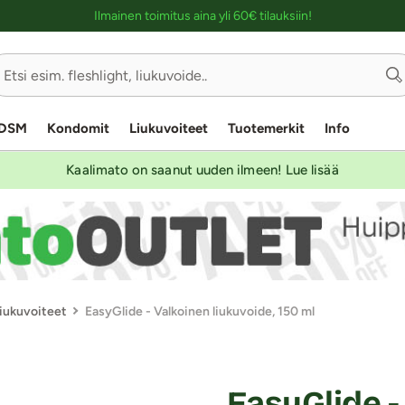
Ostoskassin kuvaus lukijalle
Ilmainen toimitus aina yli 60€ tilauksiin!
DSM
Kondomit
Liukuvoiteet
Tuotemerkit
Info
Kaalimato on saanut uuden ilmeen! Lue lisää
liukuvoiteet
EasyGlide - Valkoinen liukuvoide, 150 ml
EasyGlide -