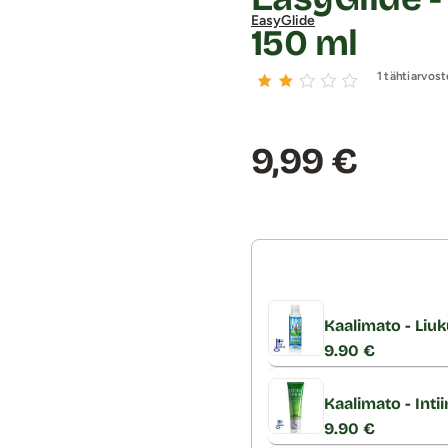
EasyGlide
150 ml
1 tähtiarvost
Hinta:
9,99 €
Kaalimato - Liuk
9.90 €
Kaalimato - Inti
9.90 €