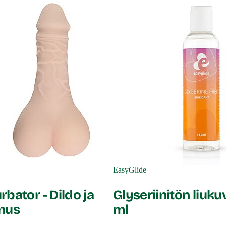
EasyGlide
bator - Dildo ja
Glyseriinitön liuku
nus
ml