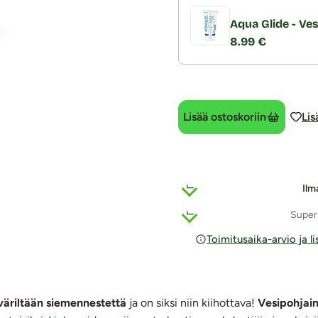
Aqua Glide - Ves
8.99 €
Lisää ostoskoriin
Lis
Ilm
Super
Toimitusaika-arvio ja l
väriltään siemennestettä
ja on siksi niin kiihottava!
Vesipohjai