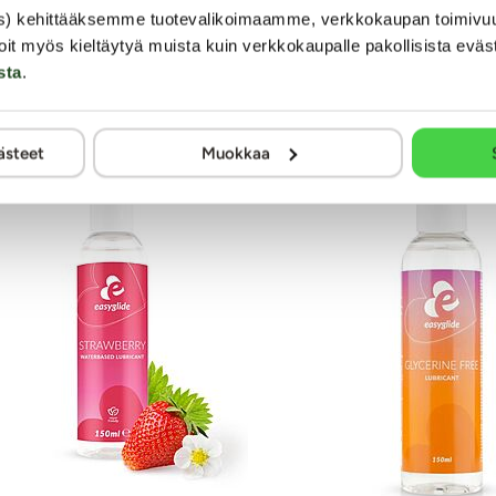
s) kehittääksemme tuotevalikoimaamme, verkkokaupan toimivu
oklubiin
- jäsenenä saat
20
kredittiä hyväksytystä arviosta tai kys
oit myös kieltäytyä muista kuin verkkokaupalle pakollisista eväs
sta
.
ästeet
Muokkaa