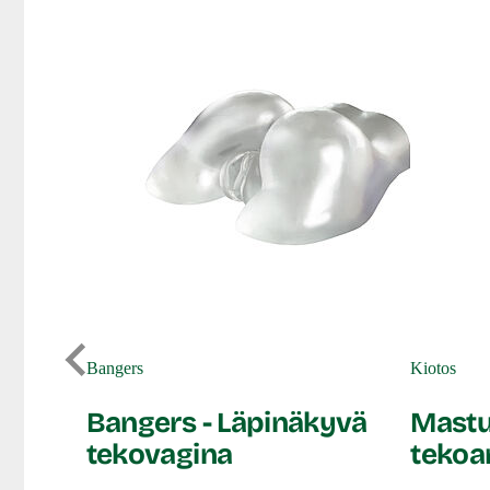
Bangers
Kiotos
150 ml
Bangers - Läpinäkyvä
Mastur
tekovagina
tekoa