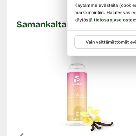
Käytämme evästeitä (cookie
Liity Mat
markkinointiin. Halutessasi v
käytöstä
tietosuojaselostee
Samankaltaisia tuotteita
Vain välttämättömät ev