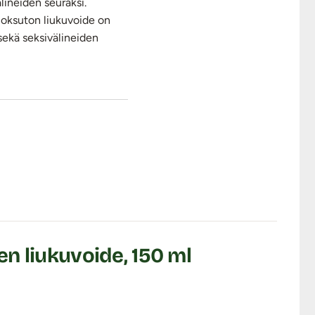
lineiden seuraksi.
uoksuton liukuvoide on
sekä seksivälineiden
ylamide Crosspolymer,
en liukuvoide, 150 ml