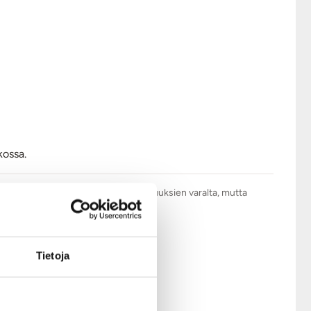
kossa.
.com tarkistaa kaikki arviot asiattomuuksien varalta, mutta
Tietoja