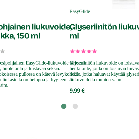
EasyGlide
ohjainen liukuvoide,
Glyseriinitön liuku
kka, 150 ml
ml
esipohjainen EasyGlide-liukuvoide tarjoaa
Glyseriinitön liukuvoide on loistav
, huoletonta ja luistavaa seksiä.
henkilöille, joilla on toistuvia hiivas
koisessa pullossa on kätevä levykorkki,
heille, jotka haluavat käyttää glyser
a liukastetta on helppoa ja hygieenistä
liukuvoidetta muuten vaan.
esim.
9.99 €