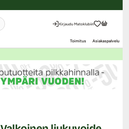
Kirjaudu Matoklubiin
Toimitus
Asiakaspalvelu
 Valkoinen liukuvoide,