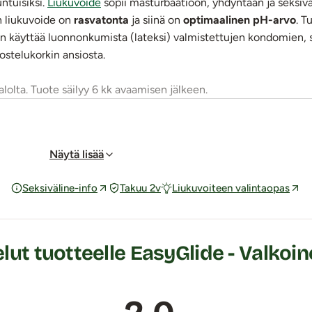
untuisiksi.
Liukuvoide
sopii masturbaatioon, yhdyntään ja seksivä
n liukuvoide on
rasvatonta
ja siinä on
optimaalinen pH-arvo
. T
aan käyttää luonnonkumista (lateksi) valmistettujen kondomien, 
ostelukorkin ansiosta.
alolta. Tuote säilyy 6 kk avaamisen jälkeen.
Näytä lisää
, vegaaninen
Seksiväline-info
Takuu 2v
Liukuvoiteen valintaopas
 Glycol, Sodium Acrylate/Acryloyldimethyltaurate/ Dimethylacr
ol, Ethylhexyglycerin, Polysorbate 60, Citric Acid
ut tuotteelle EasyGlide - Valkoin