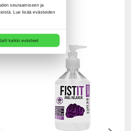
uden seuraamiseen ja
ymyksestä.
teistä. Lue lisää evästeiden
Salli kaikki evästeet
Just Glide