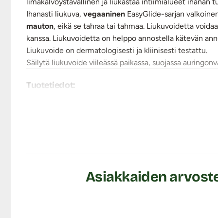
limakalvoystävällinen ja liukastaa intiimialueet ihanan t
Ihanasti liukuva,
vegaaninen
EasyGlide-sarjan valkoine
mauton
, eikä se tahraa tai tahmaa. Liukuvoidetta void
kanssa. Liukuvoidetta on helppo annostella kätevän ann
Liukuvoide on dermatologisesti ja kliinisesti testattu.
Säilytä liukuvoide viileässä paikassa, suojassa auringonv
Tuotetiedot:
Vesipohjainen
Ominaisuudet: Tuoksuton, mauton, valkoinen (väri)
Koko: 150 ml
Ainesosat (ingredients): Aqua, Glycerine, Prpylene
Hydroxyethylcellulose, Isohexadecane, Phenoxyethan
Lähetyspaketin koko: 20 x 11 x 9 cm
Lähetyksen paino: ~ 0.5 kg
Asiakkaiden arvostel