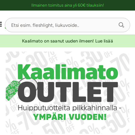
Ostoskassin kuvaus lukijalle
UUTUUSTUOTE
UUTUUSTUOTE
Ilmainen toimitus aina yli 60€ tilauksiin!
Sivu
1/3
Kaalimato on saanut uuden ilmeen! Lue lisää