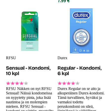
7.99 €
RFSU
Durex
Sensual - Kondomi,
Regular - Kondomi,
10 kpl
6 kpl
RFSU Näkken on nyt RFSU
Durex Regular on se aito ja
Sensual! Näissä kondomeissa
alkuperäinen Durex-kondomi.
on nypytetty pinta, joka lisää
Tämä turvallinen, hyväksi ja
nautintoa ja on molempien
varmaksi todettu
mieleen. RFSU Sensual -
peruskondomi on sileä,
kondomi on väritön, muotoiltu
läpinäkyvä ja säiliöllinen.