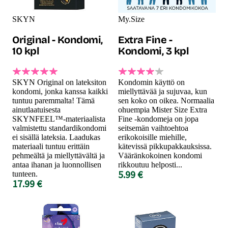
SKYN
My.Size
Original - Kondomi,
Extra Fine -
10 kpl
Kondomi, 3 kpl
SKYN Original on lateksiton
Kondomin käyttö on
kondomi, jonka kanssa kaikki
miellyttävää ja sujuvaa, kun
tuntuu paremmalta! Tämä
sen koko on oikea. Normaalia
ainutlaatuisesta
ohuempia Mister Size Extra
SKYNFEEL™-materiaalista
Fine -kondomeja on jopa
valmistettu standardikondomi
seitsemän vaihtoehtoa
ei sisällä lateksia. Laadukas
erikokoisille miehille,
materiaali tuntuu erittäin
kätevissä pikkupakkauksissa.
pehmeältä ja miellyttävältä ja
Vääränkokoinen kondomi
antaa ihanan ja luonnollisen
rikkoutuu helposti...
5.99 €
tunteen.
17.99 €