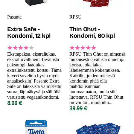
Pasante
RFSU
Extra Safe -
Thin Ohut -
Kondomi, 12 kpl
Kondomi, 60 kpl
Ekstrapaksu, ekstraliukas,
RFSU Thin Ohut on nimensä
ekstraturvallinen! Tavallista
mukaisesti tavallista ohuempi
paksumpi, laadukas
kortsu, joka takaa
extraliukastettu kortsu. Tämä
läheisemmän kokemuksen.
kaveri soveltuu hyvin myös
Kaikille, joiden mielestä
anaaliseksiin! Pasante Extra
kondomin pitää olla
Safe on lateksista valmistettu
mahdollisimman
suora, läpinäkyvä ja säiliöllä
huomaamaton, mutta silti
varustettu vegaanikondomi.
luotettava. RFSU Thin Ohut
8.99 €
on väritön, muotoiltu...
39.99 €