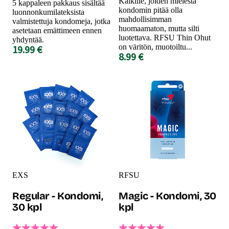
Kaikille, joiden mielestä
5 kappaleen pakkaus sisältää
kondomin pitää olla
luonnonkumilateksista
mahdollisimman
valmistettuja kondomeja, jotka
huomaamaton, mutta silti
asetetaan emättimeen ennen
luotettava. RFSU Thin Ohut
yhdyntää.
on väritön, muotoiltu...
19.99 €
8.99 €
EXS
RFSU
Regular - Kondomi,
Magic - Kondomi, 30
30 kpl
kpl