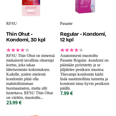
RFSU
Pasante
Thin Ohut -
Regular - Kondomi,
Kondomi, 30 kpl
12 kpl
RFSU Thin Ohut on nimensä
Anatomisesti muotoiltu
mukaisesti tavallista ohuempi
Pasante Regular -kondomi on
kortsu, joka takaa
päästään pyöristetty ja se
läheisemmän kokemuksen.
jäljittelee peniksen muotoa.
Kaikille, joiden mielestä
Tilavampi kondomin kärki
kondomin pitää olla
lisää nautinnollista tunnetta ja
mahdollisimman
kondomi istuu hyvin peniksen
huomaamaton, mutta silti
päällä.
7.99 €
luotettava. RFSU Thin Ohut
on väritön, muotoiltu...
23.99 €