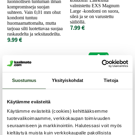
kondomi! Lateksista
luonnollisen tuntuman ilman
valmistettu EXS Magnum
kompromisseja suojan
Large -kondomi on suora,
suhteen. Vain 0,01 mm ohut
sileä ja se on varustettu
kondomi tuntuu
säiliöllä.
huomaamattomalta, mutta
7.99 €
tarjoaa silti luotettavaa suojaa
raskaudelta ja seksitaudeilta.
9.99 €
Suostumus
Yksityiskohdat
Tietoja
Käytämme evästeitä
EXS
Tunto
Käytämme evästeitä (cookies) kehittääksemme
tuotevalikoimaamme, verkkokaupan toimivuuden
Mixed Flavoured -
Kookas XL -
seuraamiseen ja markkinointiin. Halutessasi voit myös
Makukondomi 12 kpl
Kondomi, 15 kpl
kieltäytyä muista kuin verkkokaupalle pakollisista