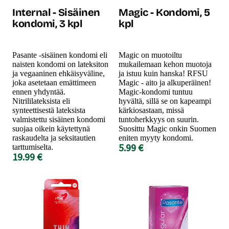
Internal - Sisäinen
Magic - Kondomi, 5
kondomi, 3 kpl
kpl
Pasante -sisäinen kondomi eli
Magic on muotoiltu
naisten kondomi on lateksiton
mukailemaan kehon muotoja
ja vegaaninen ehkäisyväline,
ja istuu kuin hanska! RFSU
joka asetetaan emättimeen
Magic - aito ja alkuperäinen!
ennen yhdyntää.
Magic-kondomi tuntuu
Nitrililateksista eli
hyvältä, sillä se on kapeampi
synteettisestä lateksista
kärkiosastaan, missä
valmistettu sisäinen kondomi
tuntoherkkyys on suurin.
suojaa oikein käytettynä
Suosittu Magic onkin Suomen
raskaudelta ja seksitautien
eniten myyty kondomi.
5.99 €
tarttumiselta.
19.99 €