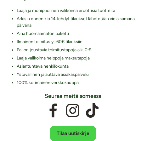
Laaja ja monipuolinen valikoima eroottisia tuotteita
Arkisin ennen klo 14 tehdyt tilaukset lähetetään vielä samana
päivänä
Aina huomaamaton paketti
Ilmainen toimitus yli 60€ tilauksiin
Paljon joustavia toimitustapoja alk. 0 €
Laaja valikoima helppoja maksutapoja
Asiantunteva henkilökunta
Ystävällinen ja auttava asiakaspalvelu
100% kotimainen verkkokauppa
Seuraa meitä somessa
Tilaa uutiskirje