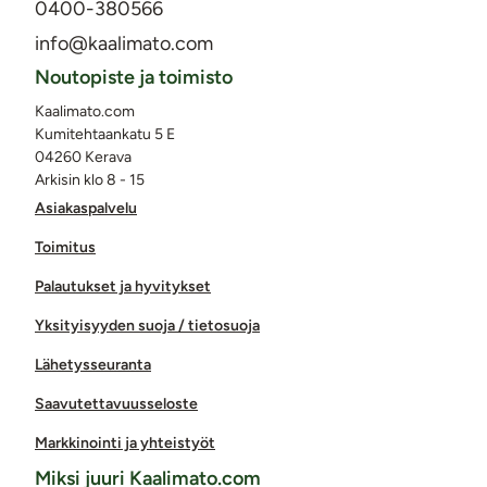
0400-380566
info@kaalimato.com
Noutopiste ja toimisto
Kaalimato.com
Kumitehtaankatu 5 E
04260 Kerava
Arkisin klo 8 - 15
Asiakaspalvelu
Toimitus
Palautukset ja hyvitykset
Yksityisyyden suoja / tietosuoja
Lähetysseuranta
Saavutettavuusseloste
Markkinointi ja yhteistyöt
Miksi juuri Kaalimato.com