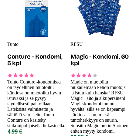
Tunto
RFSU
Conture - Kondomi,
Magic - Kondomi, 60
5 kpl
kpl
Tunto Conture -kondomissa
Magic on muotoiltu
on täydellinen muotoilu;
mukailemaan kehon muotoja
kärkiosa on muotoiltu hyvin
ja istuu kuin hanska! RFSU
istuvaksi ja se pysyy
Magic - aito ja alkuperäinen!
täydellisesti paikoillaan.
Magic-kondomi tuntuu
Lateksista valmistettu ja
hyvältä, sillä se on kapeampi
säiliöllä varustettu Tunto
kärkiosastaan, missä
Conture on käsitelty
tuntoherkkyys on suurin.
silikonipohjaisella liukasteella.
Suosittu Magic onkin Suomen
4.99 €
eniten myyty kondomi.