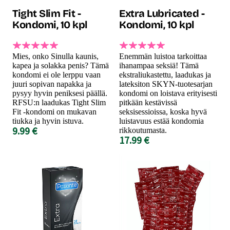
Tight Slim Fit -
Extra Lubricated -
Kondomi, 10 kpl
Kondomi, 10 kpl
Mies, onko Sinulla kaunis,
Enemmän luistoa tarkoittaa
kapea ja solakka penis? Tämä
ihanampaa seksiä! Tämä
kondomi ei ole lerppu vaan
ekstraliukastettu, laadukas ja
juuri sopivan napakka ja
lateksiton SKYN-tuotesarjan
pysyy hyvin peniksesi päällä.
kondomi on loistava erityisesti
RFSU:n laadukas Tight Slim
pitkään kestävissä
Fit -kondomi on mukavan
seksisessioissa, koska hyvä
tiukka ja hyvin istuva.
luistavuus estää kondomia
9.99 €
rikkoutumasta.
17.99 €