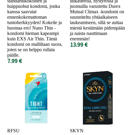
standardikokoinen ja
liukasteella, nystyröillä ja
huippuohut kondomi, jonka
juomuilla varustettu Durex
kanssa saavutat
Mutual Climax -kondomi on
ennenkokemattoman
suunniteltu yhtäaikaiseen
tuntoherkkyyden! Kokeile ja
laukeamiseen, sillä se auttaa
huomaa ero! Nano Thin -
miestä kestämään pidempään
kondomi hieman kapeampi
ja naista nauttimaan
kuin EXS Air Thin. Tämä
enemmän!
13.99 €
kondomi on malliltaan suora,
joten se on helppo rullata
päälle.
7.99 €
RFSU
SKYN