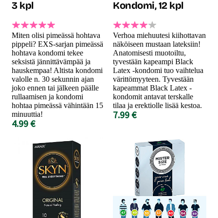
3 kpl
Kondomi, 12 kpl
Miten olisi pimeässä hohtava
Verhoa miehuutesi kiihottavan
pippeli? EXS-sarjan pimeässä
näköiseen mustaan lateksiin!
hohtava kondomi tekee
Anatomisesti muotoiltu,
seksistä jännittävämpää ja
tyvestään kapeampi Black
hauskempaa! Altista kondomi
Latex -kondomi tuo vaihtelua
valolle n. 30 sekunnin ajan
värittömyyteen. Tyvestään
joko ennen tai jälkeen päälle
kapeammat Black Latex -
rullaamisen ja kondomi
kondomit antavat terskalle
hohtaa pimeässä vähintään 15
tilaa ja erektiolle lisää kestoa.
7.99 €
minuuttia!
4.99 €