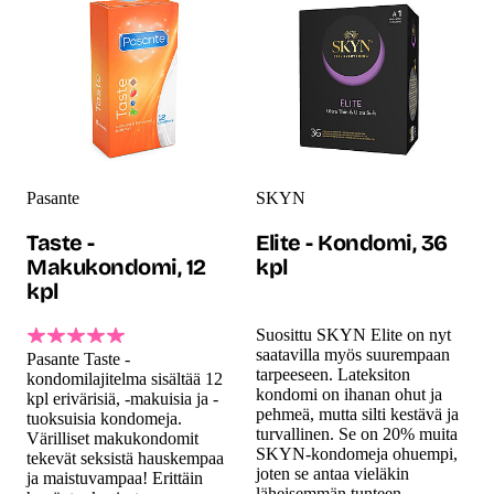
Pasante
SKYN
Taste -
Elite - Kondomi, 36
Makukondomi, 12
kpl
kpl
Suosittu SKYN Elite on nyt
saatavilla myös suurempaan
Pasante Taste -
tarpeeseen. Lateksiton
kondomilajitelma sisältää 12
kondomi on ihanan ohut ja
kpl erivärisiä, -makuisia ja -
pehmeä, mutta silti kestävä ja
tuoksuisia kondomeja.
turvallinen. Se on 20% muita
Värilliset makukondomit
SKYN-kondomeja ohuempi,
tekevät seksistä hauskempaa
joten se antaa vieläkin
ja maistuvampaa! Erittäin
läheisemmän tunteen