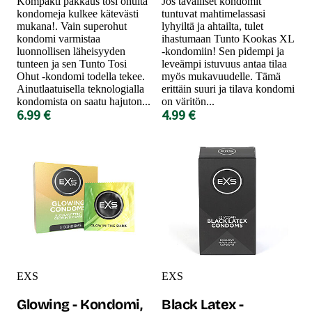
Kompakti pakkaus tosi ohuita
Jos tavalliset kondomit
kondomeja kulkee kätevästi
tuntuvat mahtimelassasi
mukana!. Vain superohut
lyhyiltä ja ahtailta, tulet
kondomi varmistaa
ihastumaan Tunto Kookas XL
luonnollisen läheisyyden
-kondomiin! Sen pidempi ja
tunteen ja sen Tunto Tosi
leveämpi istuvuus antaa tilaa
Ohut -kondomi todella tekee.
myös mukavuudelle. Tämä
Ainutlaatuisella teknologialla
erittäin suuri ja tilava kondomi
kondomista on saatu hajuton...
on väritön...
6.99 €
4.99 €
EXS
EXS
Glowing - Kondomi,
Black Latex -