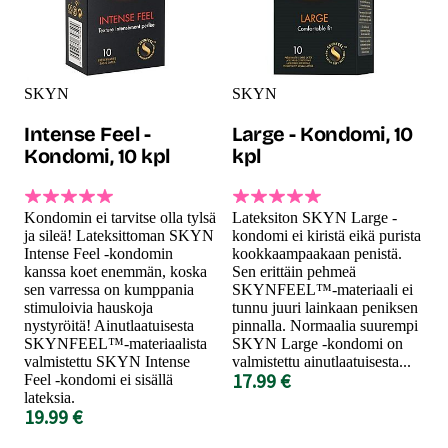
SKYN
SKYN
Intense Feel -
Large - Kondomi, 10
Kondomi, 10 kpl
kpl
Kondomin ei tarvitse olla tylsä
Lateksiton SKYN Large -
ja sileä! Lateksittoman SKYN
kondomi ei kiristä eikä purista
Intense Feel -kondomin
kookkaampaakaan penistä.
kanssa koet enemmän, koska
Sen erittäin pehmeä
sen varressa on kumppania
SKYNFEEL™-materiaali ei
stimuloivia hauskoja
tunnu juuri lainkaan peniksen
nystyröitä! Ainutlaatuisesta
pinnalla. Normaalia suurempi
SKYNFEEL™-materiaalista
SKYN Large -kondomi on
valmistettu SKYN Intense
valmistettu ainutlaatuisesta...
17.99 €
Feel -kondomi ei sisällä
lateksia.
19.99 €