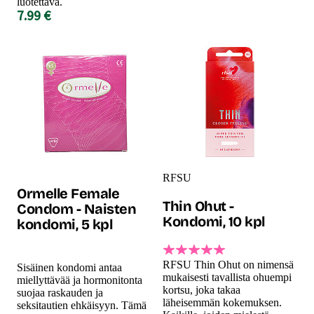
luotettava.
7.99 €
RFSU
Ormelle Female
Thin Ohut -
Condom - Naisten
Kondomi, 10 kpl
kondomi, 5 kpl
RFSU Thin Ohut on nimensä
Sisäinen kondomi antaa
mukaisesti tavallista ohuempi
miellyttävää ja hormonitonta
kortsu, joka takaa
suojaa raskauden ja
läheisemmän kokemuksen.
seksitautien ehkäisyyn. Tämä