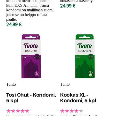
kondomi hieman kapeampi
liukasteella käsitelty...
24.99 €
kuin EXS Air Thin. Tämä
kondomi on malliltaan suora,
joten se on helppo rullata
päälle.
24.99 €
Tunto
Tunto
Tosi Ohut - Kondomi,
Kookas XL -
5 kpl
Kondomi, 5 kpl