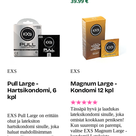
39.99 €
EXS
EXS
Pull Large -
Magnum Large -
Hartsikondomi, 6
Kondomi 12 kpl
kpl
Tässäpä hyvä ja laadukas
lateksikondomi sinulle, joka
EXS Pull Large on erittäin
omistat kookkaan peniksen!
ohut ja lateksiton
Kun suurempi on parempi,
hartsikondomi sinulle, joka
valitse EXS Magnum Large -
haluat mahdollisimman