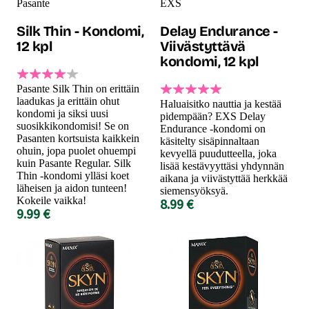
Pasante
EXS
Silk Thin - Kondomi,
Delay Endurance -
12 kpl
Viivästyttävä
kondomi, 12 kpl
Pasante Silk Thin on erittäin
laadukas ja erittäin ohut
Haluaisitko nauttia ja kestää
kondomi ja siksi uusi
pidempään? EXS Delay
suosikkikondomisi! Se on
Endurance -kondomi on
Pasanten kortsuista kaikkein
käsitelty sisäpinnaltaan
ohuin, jopa puolet ohuempi
kevyellä puudutteella, joka
kuin Pasante Regular. Silk
lisää kestävyyttäsi yhdynnän
Thin -kondomi ylläsi koet
aikana ja viivästyttää herkkää
läheisen ja aidon tunteen!
siemensyöksyä.
Kokeile vaikka!
8.99 €
9.99 €