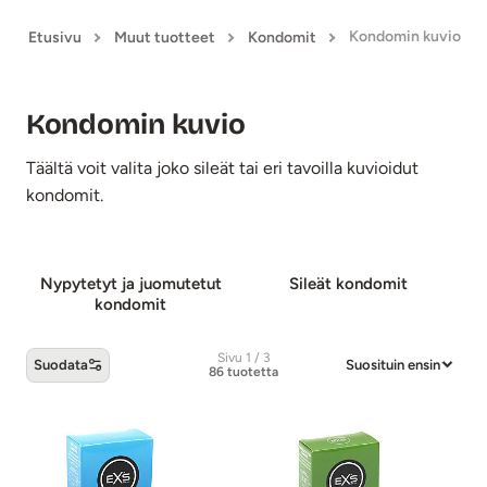
Kondomin kuvio
Etusivu
Muut tuotteet
Kondomit
Kondomin kuvio
Täältä voit valita joko sileät tai eri tavoilla kuvioidut
kondomit.
Nypytetyt ja juo­mu­te­tut
Sileät kondomit
kon­do­mit
Sivu 1 / 3
Suodata
Suosituin ensin
86 tuotetta
Kondomin kuvio -tuotteet