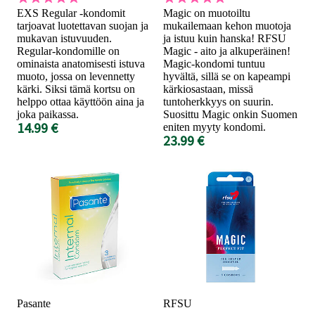
EXS Regular -kondomit
Magic on muotoiltu
tarjoavat luotettavan suojan ja
mukailemaan kehon muotoja
mukavan istuvuuden.
ja istuu kuin hanska! RFSU
Regular-kondomille on
Magic - aito ja alkuperäinen!
ominaista anatomisesti istuva
Magic-kondomi tuntuu
muoto, jossa on levennetty
hyvältä, sillä se on kapeampi
kärki. Siksi tämä kortsu on
kärkiosastaan, missä
helppo ottaa käyttöön aina ja
tuntoherkkyys on suurin.
joka paikassa.
Suosittu Magic onkin Suomen
14.99 €
eniten myyty kondomi.
23.99 €
Pasante
RFSU