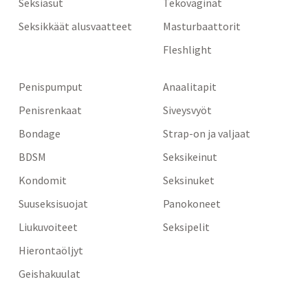
Seksiasut
Tekovaginat
Seksikkäät alusvaatteet
Masturbaattorit
Fleshlight
Penispumput
Anaalitapit
Penisrenkaat
Siveysvyöt
Bondage
Strap-on ja valjaat
BDSM
Seksikeinut
Kondomit
Seksinuket
Suuseksisuojat
Panokoneet
Liukuvoiteet
Seksipelit
Hierontaöljyt
Geishakuulat