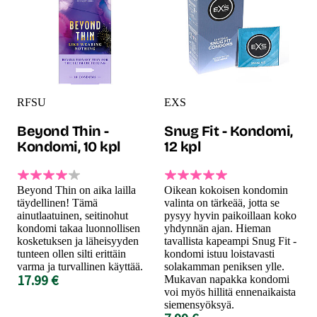
RFSU
EXS
Beyond Thin -
Snug Fit - Kondomi,
Kondomi, 10 kpl
12 kpl
Beyond Thin on aika lailla
Oikean kokoisen kondomin
täydellinen! Tämä
valinta on tärkeää, jotta se
ainutlaatuinen, seitinohut
pysyy hyvin paikoillaan koko
kondomi takaa luonnollisen
yhdynnän ajan. Hieman
kosketuksen ja läheisyyden
tavallista kapeampi Snug Fit -
tunteen ollen silti erittäin
kondomi istuu loistavasti
varma ja turvallinen käyttää.
solakamman peniksen ylle.
17.99 €
Mukavan napakka kondomi
voi myös hillitä ennenaikaista
siemensyöksyä.