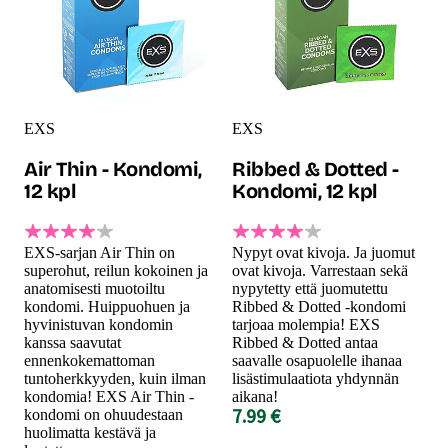
EXS
EXS
Air Thin - Kondomi,
Ribbed & Dotted -
12 kpl
Kondomi, 12 kpl
EXS-sarjan Air Thin on
Nypyt ovat kivoja. Ja juomut
superohut, reilun kokoinen ja
ovat kivoja. Varrestaan sekä
anatomisesti muotoiltu
nypytetty että juomutettu
kondomi. Huippuohuen ja
Ribbed & Dotted -kondomi
hyvinistuvan kondomin
tarjoaa molempia! EXS
kanssa saavutat
Ribbed & Dotted antaa
ennenkokemattoman
saavalle osapuolelle ihanaa
tuntoherkkyyden, kuin ilman
lisästimulaatiota yhdynnän
kondomia! EXS Air Thin -
aikana!
7.99 €
kondomi on ohuudestaan
huolimatta kestävä ja