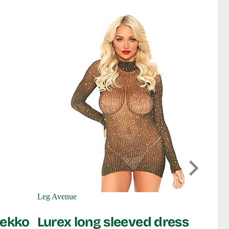
Le Desir
Mariah
Leg Avenue
mekko
Lurex long sleeved dress