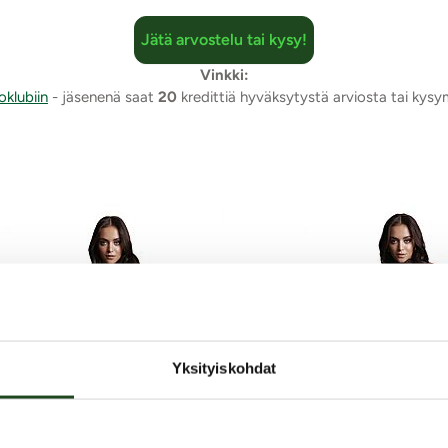
Jätä arvostelu tai kysy!
Vinkki:
oklubiin
- jäsenenä saat
20
kredittiä hyväksytystä arviosta tai kys
Yksityiskohdat