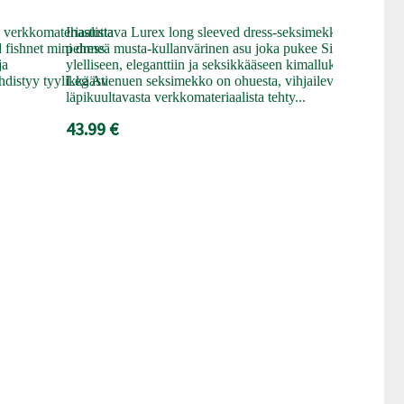
Pitsikuvioit
a verkkomateriaalista
Ihastuttava Lurex long sleeved dress-seksimekko on
High neck l
 fishnet mini dress
pehmeä musta-kullanvärinen asu joka pukee Sinut
kertakaikkis
ja
ylelliseen, eleganttiin ja seksikkääseen kimallukseen!
Etupuolen s
distyy tyylikkäästi
Leg Avenuen seksimekko on ohuesta, vihjailevan
paljastaa kau
läpikuultavasta verkkomateriaalista tehty...
huomion luon
43.99 €
24.99 €