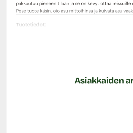
pakkautuu pieneen tilaan ja se on kevyt ottaa reissuille 
Pese tuote käsin, oio asu mittoihinsa ja kuivata asu vaa
Tuotetiedot:
Materiaali: 92% Nylon, 8% spandex
Koko: S-XL
Käsinpesu 30 asteessa
Ei rumpukuivausta
Ei valkaisua
Ei silitystä
Väri: Musta
Asiakkaiden ar
Lähetyspaketin koko: 20 x 11 x 9 cm
Lähetyksen paino: ~ 0.5 kg