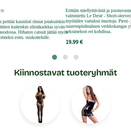
Erittäin miellyttävästä ja joustavast
valmistettu Le Desir - Short-sleeved
myötäilee vartalosi muotoja. Pieni- 
 peittää kauniisti rinnat jotakuinkin
suurempisilmäinen verkkokangas yh
ttäen kuitenkin silmäkarkkia syvän
seksimekon eri kohdissa.
uodossa. Hihaton catsuit jättää myös
oimeksi esim. suukottelulle.
19.99 €
Kiinnostavat tuoteryhmät