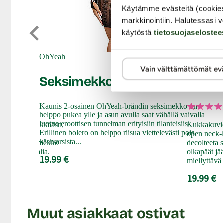
Käytämme evästeitä (cookie
markkinointiin. Halutessasi v
käytöstä
tietosuojaselostee
OhYeah
Le Desir
Vain välttämättömät ev
Seksimekko
Flora
Kaunis 2-osainen OhYeah-brändin seksimekko on
helppo pukea ylle ja asun avulla saat vähällä vaivalla
luotua eroottisen tunnelman erityisiin tilanteisiisi.
i mutta seksikkäästi,
Kukkakuvioi
Erillinen bolero on helppo riisua viettelevästi pois
ingerie dress!
open neck-l
käsivarsista...
eksikäs verkkomekko
decolteeta
meää materiaalia.
olkapäät jä
19.99 €
miellyttävä
19.99 €
Muut asiakkaat ostivat