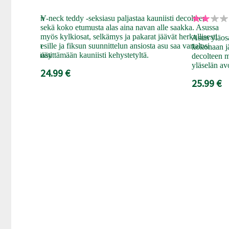
sten alusasujen
V-neck teddy -seksiasu paljastaa kauniisti decolteen
asu on
sekä koko etumusta alas aina navan alle saakka. Asussa
käs, ohut ja
myös kylkiosat, selkämys ja pakarat jäävät herkullisesti
Asun yläosa
a. Catsuit on
esille ja fiksun suunnittelun ansiosta asu saa vartalosi
kokonaan jä
i ja seksikkäästi
näyttämään kauniisti kehystetyltä.
decolteen m
yläselän av
24.99 €
25.99 €