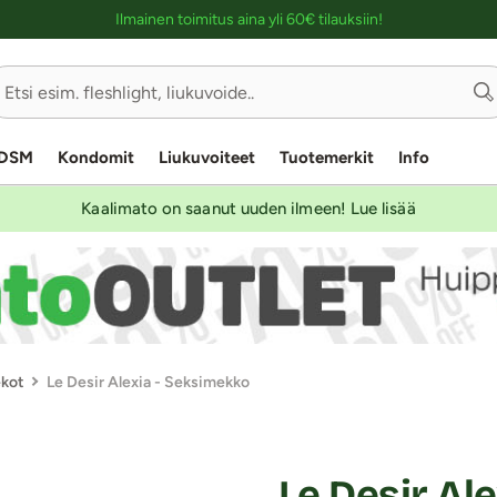
Ostoskassin kuvaus lukijalle
Ilmainen toimitus aina yli 60€ tilauksiin!
DSM
Kondomit
Liukuvoiteet
Tuotemerkit
Info
Kaalimato on saanut uuden ilmeen! Lue lisää
kot
Le Desir Alexia - Seksimekko
Le Desir Al