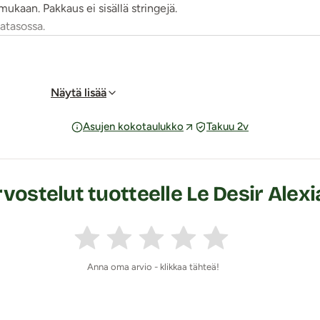
mukaan. Pakkaus ei sisällä stringejä.
katasossa.
Näytä lisää
Asujen kokotaulukko
Takuu 2v
vostelut tuotteelle Le Desir Alex
Anna oma arvio - klikkaa tähteä!