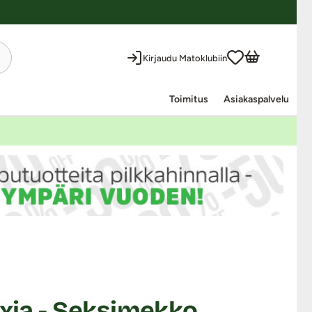
Kirjaudu Matoklubiin
Toimitus
Asiakaspalvelu
exia - Seksimekko