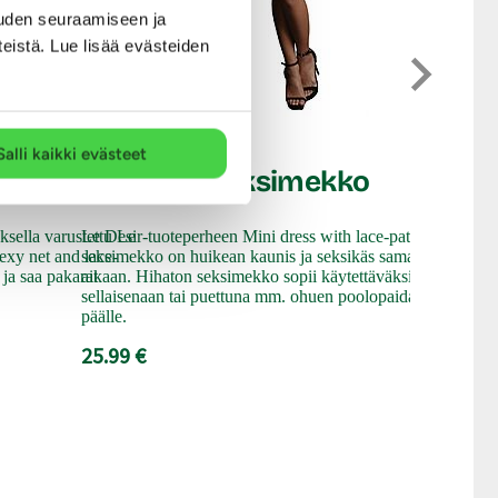
uden seuraamiseen ja
teistä. Lue lisää evästeiden
NO:XQSE
Linger
Le Desir
Salli kaikki evästeet
mekko
Hannah - Seksimekko
Jos haluat p
ksella varustettu Le
Le Desir-tuoteperheen Mini dress with lace-pattern-
seksikkäästi,
exy net and lace-
seksimekko on huikean kaunis ja seksikäs samaan
Lingerie dre
ja saa pakarat
aikaan. Hihaton seksimekko sopii käytettäväksi
Vartaloa eroo
sellaisenaan tai puettuna mm. ohuen poolopaidan
verkkomekko 
päälle.
pehmeää mat
25.99 €
29.99 €