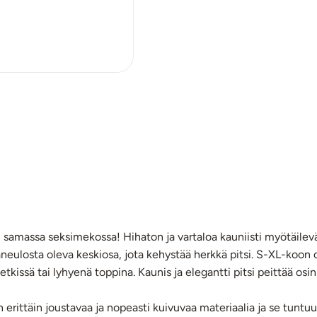
ikki samassa seksimekossa! Hihaton ja vartaloa kauniisti myötäil
eulosta oleva keskiosa, jota kehystää herkkä pitsi. S-XL-koon on
kissä tai lyhyenä toppina. Kaunis ja elegantti pitsi peittää osin 
rittäin joustavaa ja nopeasti kuivuvaa materiaalia ja se tuntuu 