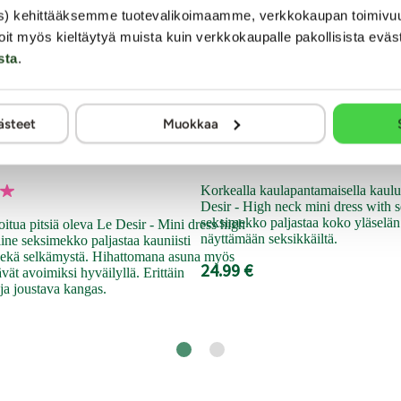
s) kehittääksemme tuotevalikoimaamme, verkkokaupan toimivu
oit myös kieltäytyä muista kuin verkkokaupalle pakollisista eväs
sta
.
Le Desir
ästeet
Muokkaa
 - Seksimekko
Marianne - Seksi
Korkealla kaulapantamaisella kaulu
Desir - High neck mini dress with s
seksimekko paljastaa koko yläselän 
tua pitsiä oleva Le Desir - Mini dress high
näyttämään seksikkäiltä.
ine seksimekko paljastaa kauniisti
 sekä selkämystä. Hihattomana asuna myös
24.99 €
ävät avoimiksi hyväilyllä. Erittäin
 ja joustava kangas.