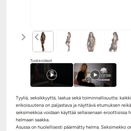
Tuotevideot
Tyyliä, seksikkyyttä, laatua sekä toiminnallisuutta: ka
erikoisuutena on paljastava ja näyttävä etumuksen reikän
seksimekkoa voidaan käyttää sellaisenaan eroottisissa het
helmaan saakka.
Asussa on huolellisesti päärmätty helma. Seksimekko on e