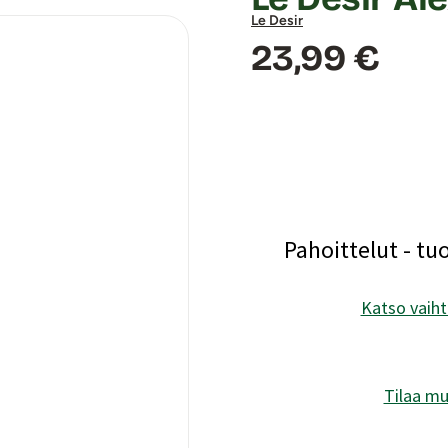
Le Desir
Hinta:
23,99 €
Pahoittelut - tu
Katso vaiht
Tilaa mu