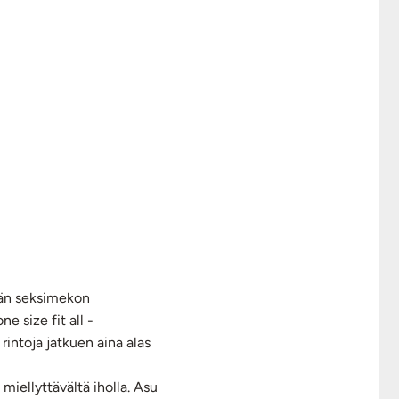
evän seksimekon
e size fit all -
rintoja jatkuen aina alas
miellyttävältä iholla. Asu