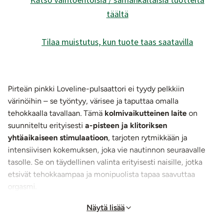
täältä
Tilaa muistutus, kun tuote taas saatavilla
Pirteän pinkki Loveline-pulsaattori ei tyydy pelkkiin
värinöihin – se työntyy, värisee ja taputtaa omalla
tehokkaalla tavallaan. Tämä
kolmivaikutteinen laite
on
suunniteltu erityisesti
a-pisteen ja klitoriksen
yhtäaikaiseen stimulaatioon
, tarjoten rytmikkään ja
intensiivisen kokemuksen, joka vie nautinnon seuraavalle
tasolle. Se on täydellinen valinta erityisesti naisille, jotka
etsivät tehokkaampaa ja monipuolista tapaa saavuttaa
orgasmi.
Näytä lisää
Loveline pulsaattorilla saat työntöä, tärinää ja