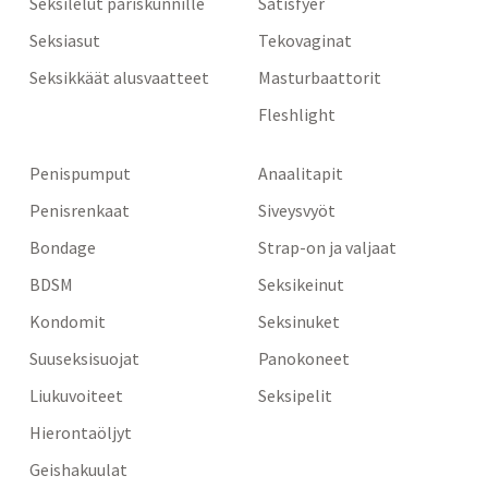
Seksilelut pariskunnille
Satisfyer
Seksiasut
Tekovaginat
Seksikkäät alusvaatteet
Masturbaattorit
Fleshlight
Penispumput
Anaalitapit
Penisrenkaat
Siveysvyöt
Bondage
Strap-on ja valjaat
BDSM
Seksikeinut
Kondomit
Seksinuket
Suuseksisuojat
Panokoneet
Liukuvoiteet
Seksipelit
Hierontaöljyt
Geishakuulat