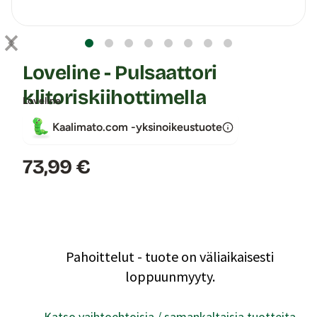
Loveline - Pulsaattori
klitoriskiihottimella
Loveline
Kaalimato.com -yksinoikeustuote
Hinta:
73,99 €
Pahoittelut - tuote on väliaikaisesti
loppuunmyyty.
Katso vaihtoehtoisia / samankaltaisia tuotteita