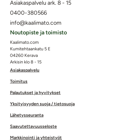
Asiakaspalvelu ark. 8 - 15
0400-380566
info@kaalimato.com
Noutopiste ja toimisto
Kaalimato.com
Kumitehtaankatu 5 E
04260 Kerava
Arkisin klo 8 - 15
Asiakaspalvelu
Toimitus
Palautukset ja hyvitykset
Yksityisyyden suoja / tietosuoja
Lähetysseuranta
Saavutettavuusseloste
Markkinointi ja yhteistyöt