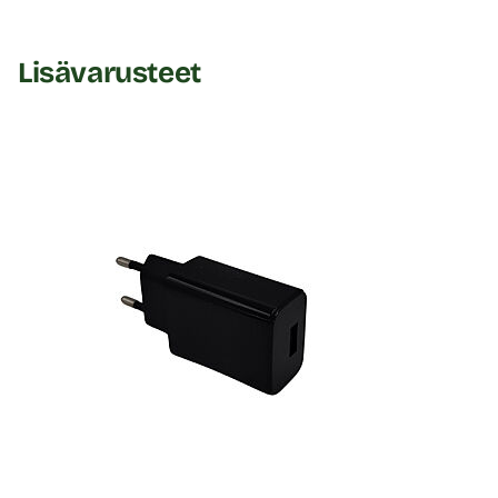
klitoriskiihottimen pallo osuu välilihan herkälle alueelle,
joka on tunnetusti hyvin herkkä ja reagoiva.
Lisävarusteet
Pehmeä, turvallinen ja fiksusti suunniteltu
Loveline-pulsaattori on
valmistettu silikonista
, joka on
pehmeän tuntuinen, hygieeninen, kestävä ja
ihoystävällinen. Materiaali on myös helppo puhdistaa.
Roiske ja USB-ladattava laite toimii huomaamattomasti
myös suihkussa (ei upotettavaksi).
Laitteessa on
kolme erillistä säätöpainiketta
:
yksi
työntöliikkeelle, yksi värinälle ja yksi taputukselle
– jotta
voit löytää juuri oikean yhdistelmän omalle kehollesi ja
mielialallesi.
Loveline-sarjan
pulsaattori on saatavilla yksinoikeudella
Suomessa vain Kaalimato.comista.
Käyttöohje:
Lataa laite ennen ensimmäistä käyttökertaa liittämällä