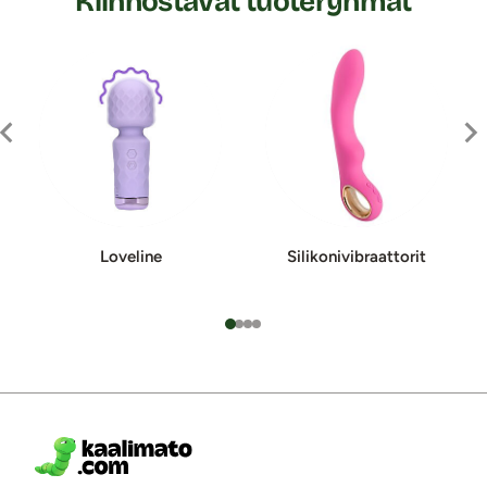
Kiinnostavat tuoteryhmät
Loveline
Silikoni­vibraattorit