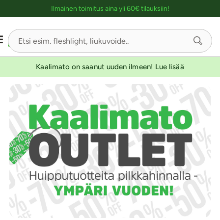
Ostoskassin kuvaus lukijalle
Ilmainen toimitus aina yli 60€ tilauksiin!
Kaalimato on saanut uuden ilmeen! Lue lisää