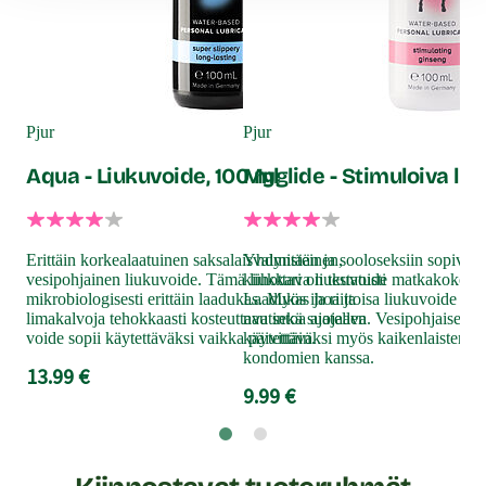
Pju
To
Pjur
Pjur
Aqua - Liukuvoide, 100 ml
Myglide - Stimuloiva liu
Tur
iho
sek
Erittäin korkealaatuinen saksalaisvalmisteinen,
Yhdyntään ja sooloseksiin sopiva l
mie
vesipohjainen liukuvoide. Tämä liukkari on testatusti
kiihottava liukuvoide matkakokoise
kaik
mikrobiologisesti erittäin laadukas. Myös ihoa ja
Laadukas ja riittoisa liukuvoide on 
14
limakalvoja tehokkaasti kosteuttava sekä suojaava
nautintoa ajatellen. Vesipohjaisena 
voide sopii käytettäväksi vaikka päivittäin.
käytettäväksi myös kaikenlaisten se
kondomien kanssa.
13.99 €
9.99 €