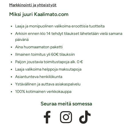
Markkinointi ja yhteistyöt
Miksi juuri Kaalimato.com
Laaja ja monipuolinen valikoima eroottisia tuotteita
Arkisin ennen klo 14 tehdyt tilaukset lähetetään vielä samana
päivänä
Aina huomaamaton paketti
Ilmainen toimitus yli 60€ tilauksiin
Paljon joustavia toimitustapoja alk. 0 €
Laaja valikoima helppoja maksutapoja
Asiantunteva henkilökunta
Ystävällinen ja auttava asiakaspalvelu
100% kotimainen verkkokauppa
Seuraa meitä somessa