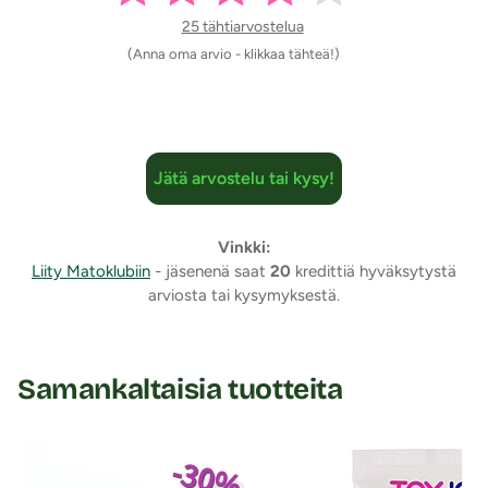
25 tähtiarvostelua
(Anna oma arvio - klikkaa tähteä!)
Jätä arvostelu tai kysy!
Vinkki:
Liity Matoklubiin
- jäsenenä saat
20
kredittiä hyväksytystä
arviosta tai kysymyksestä.
Samankaltaisia tuotteita
-30%