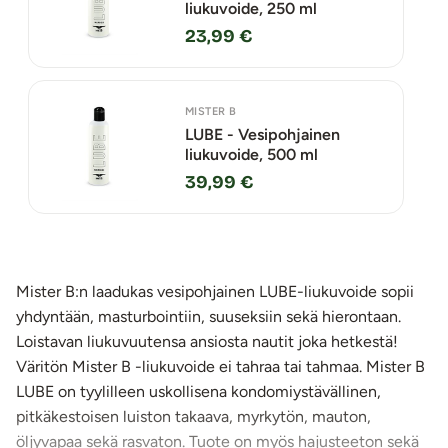
liukuvoide, 250 ml
23,99 €
MISTER B
LUBE - Vesipohjainen
liukuvoide, 500 ml
39,99 €
Mister B:n laadukas vesipohjainen LUBE-liukuvoide sopii
yhdyntään, masturbointiin, suuseksiin sekä hierontaan.
Loistavan liukuvuutensa ansiosta nautit joka hetkestä!
Väritön Mister B -liukuvoide ei tahraa tai tahmaa. Mister B
LUBE on tyylilleen uskollisena kondomiystävällinen,
pitkäkestoisen luiston takaava, myrkytön, mauton,
öljyvapaa sekä rasvaton. Tuote on myös hajusteeton sekä