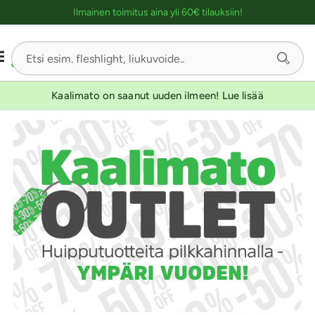
Ostoskassin kuvaus lukijalle
Ilmainen toimitus aina yli 60€ tilauksiin!
Kaalimato on saanut uuden ilmeen! Lue lisää