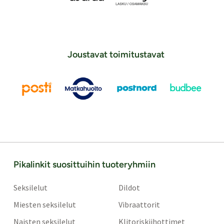
Joustavat toimitustavat
Pikalinkit suosittuihin tuoteryhmiin
Seksilelut
Dildot
Miesten seksilelut
Vibraattorit
Naisten seksilelut
Klitoriskiihottimet