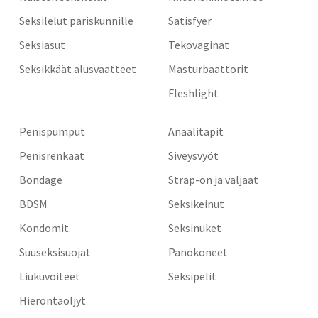
Seksilelut pariskunnille
Satisfyer
Seksiasut
Tekovaginat
Seksikkäät alusvaatteet
Masturbaattorit
Fleshlight
Penispumput
Anaalitapit
Penisrenkaat
Siveysvyöt
Bondage
Strap-on ja valjaat
BDSM
Seksikeinut
Kondomit
Seksinuket
Suuseksisuojat
Panokoneet
Liukuvoiteet
Seksipelit
Hierontaöljyt