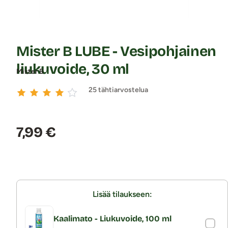
Mister B LUBE - Vesipohjainen
liukuvoide, 30 ml
Mister B
25 tähtiarvostelua
Hinta:
7,99 €
Lisää tilaukseen:
Kaalimato - Liukuvoide, 100 ml