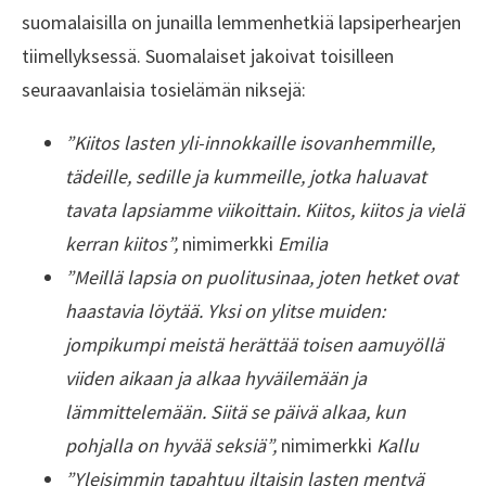
suomalaisilla on junailla lemmenhetkiä lapsiperhearjen
tiimellyksessä. Suomalaiset jakoivat toisilleen
seuraavanlaisia tosielämän niksejä:
”Kiitos lasten yli-innokkaille isovanhemmille,
tädeille, sedille ja kummeille, jotka haluavat
tavata lapsiamme viikoittain. Kiitos, kiitos ja vielä
kerran kiitos”,
nimimerkki
Emilia
”Meillä lapsia on puolitusinaa, joten hetket ovat
haastavia löytää. Yksi on ylitse muiden:
jompikumpi meistä herättää toisen aamuyöllä
viiden aikaan ja alkaa hyväilemään ja
lämmittelemään. Siitä se päivä alkaa, kun
pohjalla on hyvää seksiä”,
nimimerkki
Kallu
”Yleisimmin tapahtuu iltaisin lasten mentyä