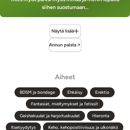
siihen suostumaan...
Näytä lisää
Annun palsta
Aiheet
BDSM ja bondage
Ehkäisy
Erektio
Fantasiat, mieltymykset ja fetissit
Geishakuulat ja harjoituskuulat
Hieronta
Itsetyydytys
Keho, kehopositiivisuus ja ulkonäkö