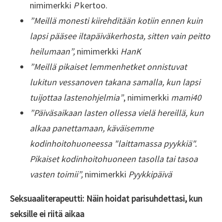
nimimerkki
P
kertoo.
”Meillä monesti kiirehditään kotiin ennen kuin
lapsi pääsee iltapäiväkerhosta, sitten vain peitto
heilumaan”,
nimimerkki
HanK
”Meillä pikaiset lemmenhetket onnistuvat
lukitun vessanoven takana samalla, kun lapsi
tuijottaa lastenohjelmia”
, nimimerkki
mami40
”Päiväsaikaan lasten ollessa vielä hereillä, kun
alkaa panettamaan, käväisemme
kodinhoitohuoneessa "laittamassa pyykkiä".
Pikaiset kodinhoitohuoneen tasolla tai tasoa
vasten toimii”,
nimimerkki
Pyykkipäivä
Seksuaaliterapeutti: Näin hoidat parisuhdettasi, kun
seksille ei riitä aikaa