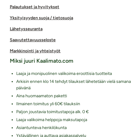
Palautukset ja hyvitykset
Yksityisyyden suoja / tietosuoja
Lähetysseuranta
Saavutettavuusseloste
Markkinointi ja yhteistyöt
Miksi juuri Kaalimato.com
Laaja ja monipuolinen valikoima eroottisia tuotteita
Arkisin ennen klo 14 tehdyt tilaukset lähetetään vielä samana
päivänä
Aina huomaamaton paketti
Ilmainen toimitus yli 60€ tilauksiin
Paljon joustavia toimitustapoja alk. 0 €
Laaja valikoima helppoja maksutapoja
Asiantunteva henkilökunta
Ystävällinen ja auttava asiakaspalvelu