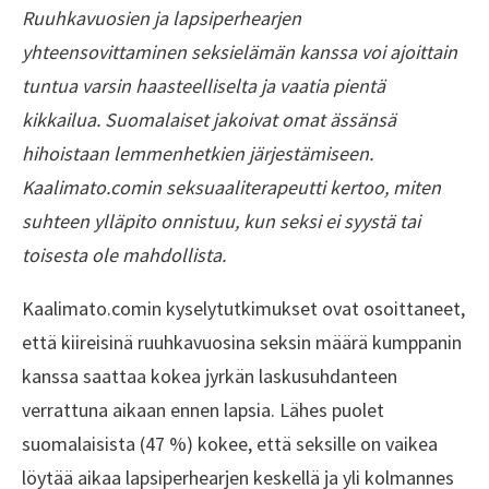
Ruuhkavuosien ja lapsiperhearjen
yhteensovittaminen seksielämän kanssa voi ajoittain
tuntua varsin haasteelliselta ja vaatia pientä
kikkailua. Suomalaiset jakoivat omat ässänsä
hihoistaan lemmenhetkien järjestämiseen.
Kaalimato.comin seksuaaliterapeutti kertoo, miten
suhteen ylläpito onnistuu, kun seksi ei syystä tai
toisesta ole mahdollista.
Kaalimato.comin kyselytutkimukset ovat osoittaneet,
että kiireisinä ruuhkavuosina seksin määrä kumppanin
kanssa saattaa kokea jyrkän laskusuhdanteen
verrattuna aikaan ennen lapsia. Lähes puolet
suomalaisista (47 %) kokee, että seksille on vaikea
löytää aikaa lapsiperhearjen keskellä ja yli kolmannes