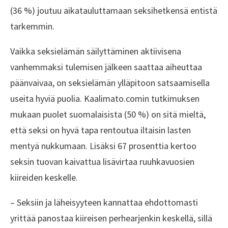
(36 %) joutuu aikatauluttamaan seksihetkensä entistä
tarkemmin.
Vaikka seksielämän säilyttäminen aktiivisena
vanhemmaksi tulemisen jälkeen saattaa aiheuttaa
päänvaivaa, on seksielämän ylläpitoon satsaamisella
useita hyviä puolia. Kaalimato.comin tutkimuksen
mukaan puolet suomalaisista (50 %) on sitä mieltä,
että seksi on hyvä tapa rentoutua iltaisin lasten
mentyä nukkumaan. Lisäksi 67 prosenttia kertoo
seksin tuovan kaivattua lisävirtaa ruuhkavuosien
kiireiden keskelle.
– Seksiin ja läheisyyteen kannattaa ehdottomasti
yrittää panostaa kiireisen perhearjenkin keskellä, sillä