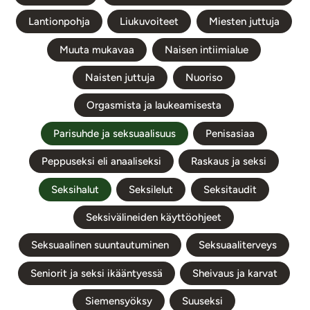
Lantionpohja
Liukuvoiteet
Miesten juttuja
Muuta mukavaa
Naisen intiimialue
Naisten juttuja
Nuoriso
Orgasmista ja laukeamisesta
Parisuhde ja seksuaalisuus
Penisasiaa
Peppuseksi eli anaaliseksi
Raskaus ja seksi
Seksihalut
Seksilelut
Seksitaudit
Seksivälineiden käyttöohjeet
Seksuaalinen suuntautuminen
Seksuaaliterveys
Seniorit ja seksi ikääntyessä
Sheivaus ja karvat
Siemensyöksy
Suuseksi