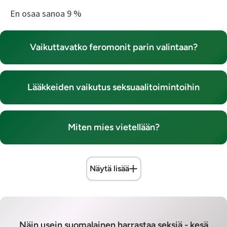
En osaa sanoa 9 %
Vaikuttavatko feromonit parin valintaan?
Lääkkeiden vaikutus seksuaalitoimintoihin
Miten mies vietellään?
Näytä lisää
Näin usein suomalainen harrastaa seksiä - kesä