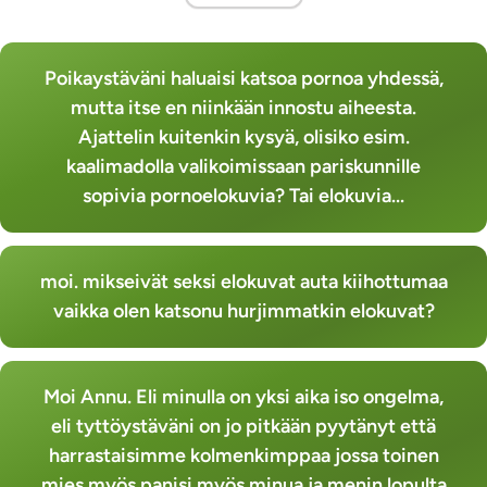
Poikaystäväni haluaisi katsoa pornoa yhdessä,
mutta itse en niinkään innostu aiheesta.
Ajattelin kuitenkin kysyä, olisiko esim.
kaalimadolla valikoimissaan pariskunnille
sopivia pornoelokuvia? Tai elokuvia...
moi. mikseivät seksi elokuvat auta kiihottumaa
vaikka olen katsonu hurjimmatkin elokuvat?
Moi Annu. Eli minulla on yksi aika iso ongelma,
eli tyttöystäväni on jo pitkään pyytänyt että
harrastaisimme kolmenkimppaa jossa toinen
mies myös panisi myös minua ja menin lopulta