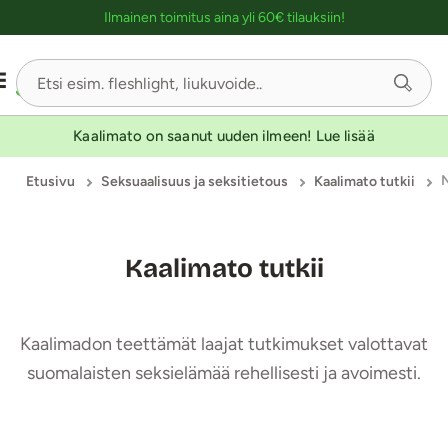
Ostoskassin kuvaus lukijalle
Ilmainen toimitus aina yli 60€ tilauksiin!
Kaalimato on saanut uuden ilmeen! Lue lisää
Etusivu
Seksuaalisuus ja seksitietous
Kaalimato tutkii
Kaalimato tutkii
Kaalimadon teettämät laajat tutkimukset valottavat
suomalaisten seksielämää rehellisesti ja avoimesti.