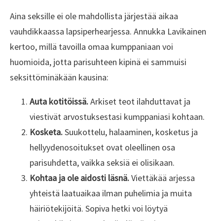
Aina seksille ei ole mahdollista järjestää aikaa
vauhdikkaassa lapsiperhearjessa. Annukka Lavikainen
kertoo, millä tavoilla omaa kumppaniaan voi
huomioida, jotta parisuhteen kipinä ei sammuisi
seksittöminäkään kausina:
Auta kotitöissä.
Arkiset teot ilahduttavat ja
viestivät arvostuksestasi kumppaniasi kohtaan.
Kosketa.
Suukottelu, halaaminen, kosketus ja
hellyydenosoitukset ovat oleellinen osa
parisuhdetta, vaikka seksiä ei olisikaan.
Kohtaa ja ole aidosti läsnä.
Viettäkää arjessa
yhteistä laatuaikaa ilman puhelimia ja muita
häiriötekijöitä. Sopiva hetki voi löytyä