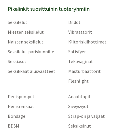
Pikalinkit suosittuihin tuoteryhmiin
Seksilelut
Dildot
Miesten seksilelut
Vibraattorit
Naisten seksilelut
Klitoriskiihottimet
Seksilelut pariskunnille
Satisfyer
Seksiasut
Tekovaginat
Seksikkäät alusvaatteet
Masturbaattorit
Fleshlight
Penispumput
Anaalitapit
Penisrenkaat
Siveysvyöt
Bondage
Strap-on ja valjaat
BDSM
Seksikeinut