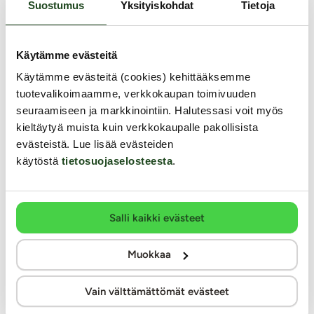
Suostumus
Yksityiskohdat
Tietoja
Mitä mieltä olet lapsiperhearjen ja seksin
yhteensovittamisesta? (%, / lapsiperheelliset
Käytämme evästeitä
suomalaiset)
Käytämme evästeitä (cookies) kehittääksemme
tuotevalikoimaamme, verkkokaupan toimivuuden
Seksi auttaa jaksamaan kiireissä.
seuraamiseen ja markkinointiin. Halutessasi voit myös
kieltäytyä muista kuin verkkokaupalle pakollisista
Kaikki
evästeistä. Lue lisää evästeiden
käytöstä
tietosuojaselosteesta
.
Täysin samaa mieltä 34 %
Jokseenkin samaa mieltä 33 %
Salli kaikki evästeet
En samaa enkä eri mieltä 14 %
Muokkaa
Jokseenkin eri mieltä 4 %
Vain välttämättömät evästeet
Täysin eri mieltä 2 %