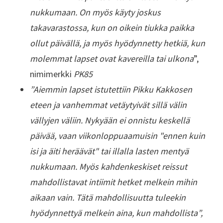
nukkumaan. On myös käyty joskus
takavarastossa, kun on oikein tiukka paikka
ollut päivällä, ja myös hyödynnetty hetkiä, kun
molemmat lapset ovat kavereilla tai ulkona
”,
nimimerkki
PK85
”Aiemmin lapset istutettiin Pikku Kakkosen
eteen ja vanhemmat vetäytyivät sillä välin
vällyjen väliin. Nykyään ei onnistu keskellä
päivää, vaan viikonloppuaamuisin "ennen kuin
isi ja äiti heräävät" tai illalla lasten mentyä
nukkumaan. Myös kahdenkeskiset reissut
mahdollistavat intiimit hetket melkein mihin
aikaan vain. Tätä mahdollisuutta tuleekin
hyödynnettyä melkein aina, kun mahdollista”,