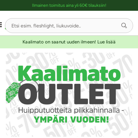
Ostoskassin kuvaus lukijalle
Ilmainen toimitus aina yli 60€ tilauksiin!
Kaalimato on saanut uuden ilmeen! Lue lisää