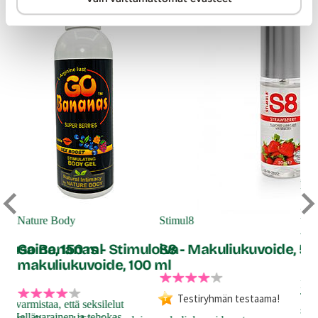
Na
X 
Nature Body
Stimul8
An
stusaine, 150 ml
Go Bananas - Stimuloiva
S8 - Makuliukuvoide, 50
makuliukuvoide, 100 ml
Ihan
Täl
Testiryhmän testaama!
e varmistaa, että seksilelut
stim
na. Hellävarainen ja tehokas