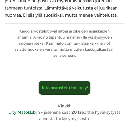
joten sotkee helposti. On myös kuivuessaan jotenkin
tahmean tuntoista. Lämmittävää vaikutusta ei juurikaan
huomaa. Ei siis yllä suosikiksi, mutta menee vaihtelusta.
Kaikki arvostelut ovat aitoja ja oikeiden asiakkaiden
antamia. Arviointi tapahtuu nimimerkillä yksityisyyden
suojaamiseksi. Kaalimato.com tarkistaa kaikki arviot
asiattomuuksien varalta, mutta muuten kaikki julkaistaan
sellaisenaan.
Jätä arvostelu tai kysy!
Vinkki:
Liity Matoklubiin
- jäsenenä saat
20
kredittiä hyväksytystä
arviosta tai kysymyksestä.