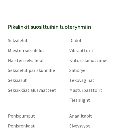
Pikalinkit suosittuihin tuoteryhmiin
Seksilelut
Dildot
Miesten seksilelut
Vibraattorit
Naisten seksilelut
Klitoriskiihottimet
Seksilelut pariskunnille
Satisfyer
Seksiasut
Tekovaginat
Seksikkäät alusvaatteet
Masturbaattorit
Fleshlight
Penispumput
Anaalitapit
Penisrenkaat
Siveysvyöt