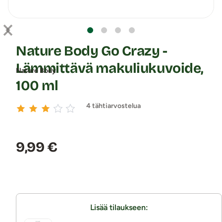
Nature Body Go Crazy -
Lämmittävä makuliukuvoide,
Nature Body
100 ml
4 tähtiarvostelua
Hinta:
9,99 €
Lisää tilaukseen: