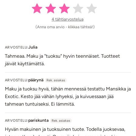
vegaaninen
Koko: 100 ml
4 tähtiarvostelua
Ainesosat (ingredients): Glycerin, Aqua, Chondrus
Crispus, Cellulose Gum, Oat Beta Glucane, Citric Acid,
(Anna oma arvio - klikkaa tähteä!)
Aroma, Potassium Sorbate, Sodium Benzoate.
Lähetyspaketin koko: 20 x 11 x 9 cm
Julia
ARVOSTELU:
Lähetyksen paino: ~ 0.5 kg
Tahmeaa. Maku ja "tuoksu" hyvin teennäiset. Tuotteet
jäivät käyttämättä.
päärynä
ARVOSTELU:
Rek. asiakas
Maku ja tuoksu hyvä, tähän mennessä testattu Mansikka ja
Exotic. Kesto jää vähän lyhyeksi, ja kuivuessaan jää
tahmean tuntuiseksi. Ei lämmitä.
pariskunta
ARVOSTELU:
Rek. asiakas
Hyvän makuinen ja tuoksuinen tuote. Todella juoksevaa,