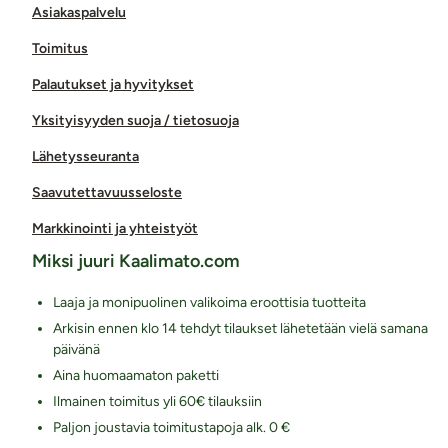
Asiakaspalvelu
Toimitus
Palautukset ja hyvitykset
Yksityisyyden suoja / tietosuoja
Lähetysseuranta
Saavutettavuusseloste
Markkinointi ja yhteistyöt
Miksi juuri Kaalimato.com
Laaja ja monipuolinen valikoima eroottisia tuotteita
Arkisin ennen klo 14 tehdyt tilaukset lähetetään vielä samana
päivänä
Aina huomaamaton paketti
Ilmainen toimitus yli 60€ tilauksiin
Paljon joustavia toimitustapoja alk. 0 €