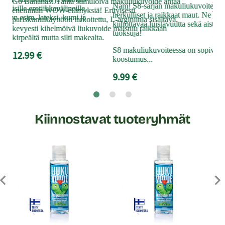
Go Bananas! Tämä stimuloiva makuliukuvoide antaa
mon
Nam! S8-sarjan makuliukuvoiteissa 
laisille erotiikkavälineille,
enemmän WOW-elämyksiä! Erityisesti
ven
herkulliset ja raikkaat maut. Ne tuo
 kuten esim. lateksi, kumi ja
pariskuntakäyttöön tarkoitettu, L-arginiinia sisältävä,
liik
kiihottavaa luistavuutta sekä aisteja
kevyesti kihelmöivä liukuvoide maistuu raikkaan
tuoksuja!
23
kirpeältä mutta silti makealta.
S8 makuliukuvoiteessa on sopivan 
12.99 €
koostumus...
9.99 €
Kiinnostavat tuoteryhmät