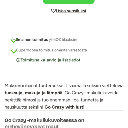
Lisää suosikiksi
Ilmainen toimitus
yli 60€ tilauksiin
Supernopea toimitus omasta varastosta
Toimitusaika-arvio ja lisätiedot
Maksimoi ihanat tuntemukset lisäämällä seksiin vietteleviä
tuoksuja, makuja ja lämpöä
. Go Crazy -makuliukuvoide
herättää himosi ja tuo enemmän iloa, tunnetta ja
hauskuutta seksiin!
Go Crazy with lust!
Go Crazy -makuliukuvoiteessa on
mehevänmakeat maut