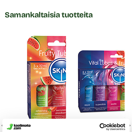
Samankaltaisia tuotteita
Nat
I 