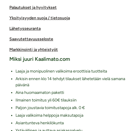
Palautukset ja hyvitykset
Yksityisyyden suoja / tietosuoja
Lähetysseuranta
Saavutettavuusseloste
Markkinointi ja yhteistyöt
Miksi juuri Kaalimato.com
Laaja ja monipuolinen valikoima eroottisia tuotteita
Arkisin ennen klo 14 tehdyt tilaukset lähetetään vielä samana
päivänä
Aina huomaamaton paketti
Ilmainen toimitus yli 60€ tilauksiin
Paljon joustavia toimitustapoja alk. 0 €
Laaja valikoima helppoja maksutapoja
Asiantunteva henkilökunta
Ystävällinen ja auttava asiakaspalvelu