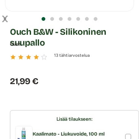
Ouch B&W - Silikoninen
suupallo
Ouch
13 tähtiarvostelua
Hinta:
21,99 €
Lisää tilaukseen:
Kaalimato - Liukuvoide, 100 ml