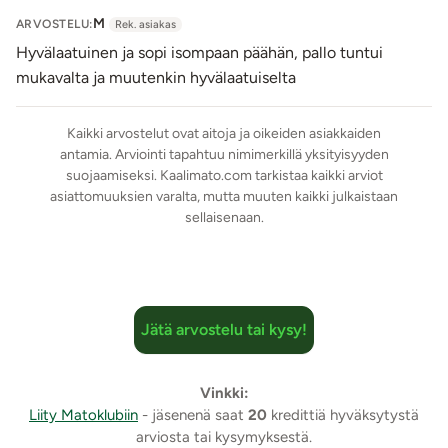
M
ARVOSTELU:
Rek. asiakas
Hyvälaatuinen ja sopi isompaan päähän, pallo tuntui
mukavalta ja muutenkin hyvälaatuiselta
Kaikki arvostelut ovat aitoja ja oikeiden asiakkaiden
antamia. Arviointi tapahtuu nimimerkillä yksityisyyden
suojaamiseksi. Kaalimato.com tarkistaa kaikki arviot
asiattomuuksien varalta, mutta muuten kaikki julkaistaan
sellaisenaan.
Jätä arvostelu tai kysy!
Vinkki:
Liity Matoklubiin
- jäsenenä saat
20
kredittiä hyväksytystä
arviosta tai kysymyksestä.