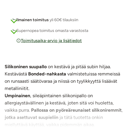
Ilmainen toimitus
yli 60€ tilauksiin
Supernopea toimitus omasta varastosta
Toimitusaika-arvio ja lisätiedot
Silikoninen suupallo
on kestävä ja pitää subin hiljaa.
Kestävästä
Bonded-nahkasta
valmistetuissa remmeissä
on runsaasti säätövaraa ja niissä on tyylikkyyttä lisäävät
metalliniitit.
Umpinainen
, sileäpintainen silikonipallo on
allergiaystävällinen ja kestävä, joten sitä voi huoletta,
vaikka purra.
Pallossa on pyöreäreunaiset silikoniremmit
,
jotka asettuvat suupieliin
ja tätä tuotetta onkin
miellyttävä käyttää, vaikka pidemmän aikaa.