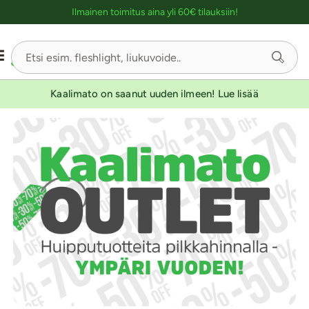
Ostoskassin kuvaus lukijalle
Ilmainen toimitus aina yli 60€ tilauksiin!
Kaalimato on saanut uuden ilmeen! Lue lisää