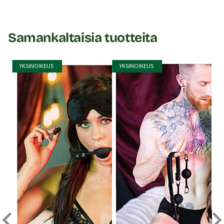
Samankaltaisia tuotteita
YKSINOIKEUS
YKSINOIKEUS
Bed