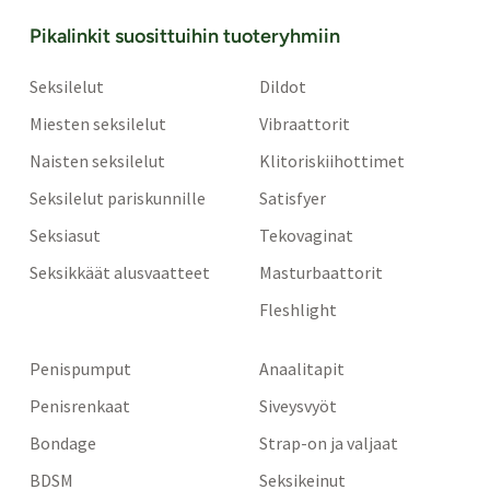
Pikalinkit suosittuihin tuoteryhmiin
Seksilelut
Dildot
Miesten seksilelut
Vibraattorit
Naisten seksilelut
Klitoriskiihottimet
Seksilelut pariskunnille
Satisfyer
Seksiasut
Tekovaginat
Seksikkäät alusvaatteet
Masturbaattorit
Fleshlight
Penispumput
Anaalitapit
Penisrenkaat
Siveysvyöt
Bondage
Strap-on ja valjaat
BDSM
Seksikeinut