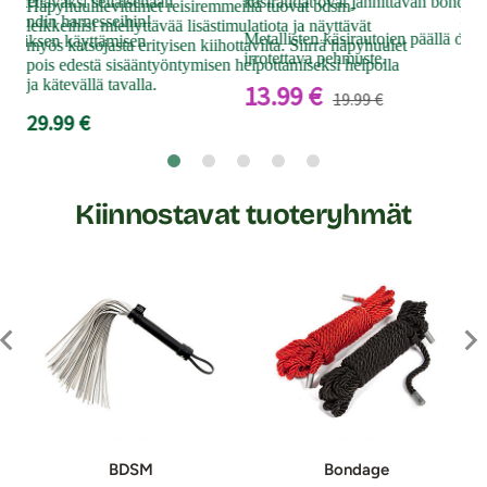
käytettäväksi sellaisenaan
käsiraudat ovat jännittävän bondag
Häpyhuulilevittimet reisiremmeillä tuovat bdsm-
mahd
-brändin harnesseihin!
leikkeihisi miellyttävää lisästimulatiota ja näyttävät
japa
Metallisten käsirautojen päällä on 
peniksen käyttämisen
myös katsojasta erityisen kiihottavilta. Siirrä häpyhuulet
irrotettava pehmuste.
22
pois edestä sisääntyöntymisen helpottamiseksi helpolla
ja kätevällä tavalla.
13.99 €
19.99 €
29.99 €
Kiinnostavat tuoteryhmät
BDSM
Bondage