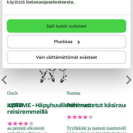
käytöstä
tietosuojaselosteesta
.
Salli kaikki evästeet
Muokkaa
Vain välttämättömät evästeet
Ou
Ki
Ouch
Nanma
mukupilla
XTREME - Häpyhuulilevittimet
Pehmustetut käsirauda
reisiremmeillä
Nap
tar
kes
ikeaa penistä ulkoisesti
Tyylikkäät ja taatusti nautinnolliset
jän