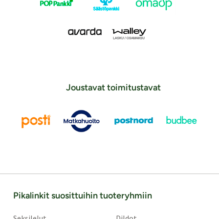
Joustavat toimitustavat
Pikalinkit suosittuihin tuoteryhmiin
Seksilelut
Dildot