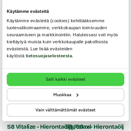
Käytämme evästeitä
UUTUUSTUOTE
UUTUUSTUOTE
UU
Käytämme evästeitä (cookies) kehittääksemme
tuotevalikoimaamme, verkkokaupan toimivuuden
seuraamiseen ja markkinointiin. Halutessasi voit myös
kieltäytyä muista kuin verkkokaupalle pakollisista
evästeistä. Lue lisää evästeiden
käytöstä
tietosuojaselosteesta
.
Salli kaikki evästeet
Muokkaa
Sti
Vain välttämättömät evästeet
S8
Stimul8
Stimul8
S8 Vitalize - Hierontaöljy, 50 ml
S8 Relax - Hierontaöljy,