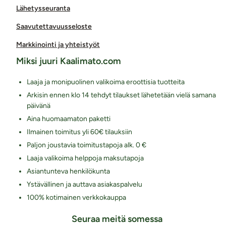
Lähetysseuranta
Saavutettavuusseloste
Markkinointi ja yhteistyöt
Miksi juuri Kaalimato.com
Laaja ja monipuolinen valikoima eroottisia tuotteita
Arkisin ennen klo 14 tehdyt tilaukset lähetetään vielä samana
päivänä
Aina huomaamaton paketti
Ilmainen toimitus yli 60€ tilauksiin
Paljon joustavia toimitustapoja alk. 0 €
Laaja valikoima helppoja maksutapoja
Asiantunteva henkilökunta
Ystävällinen ja auttava asiakaspalvelu
100% kotimainen verkkokauppa
Seuraa meitä somessa