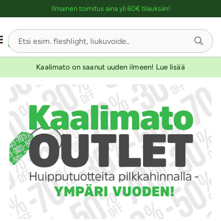
Ostoskassin kuvaus lukijalle
Ilmainen toimitus aina yli 60€ tilauksiin!
Kaalimato on saanut uuden ilmeen! Lue lisää