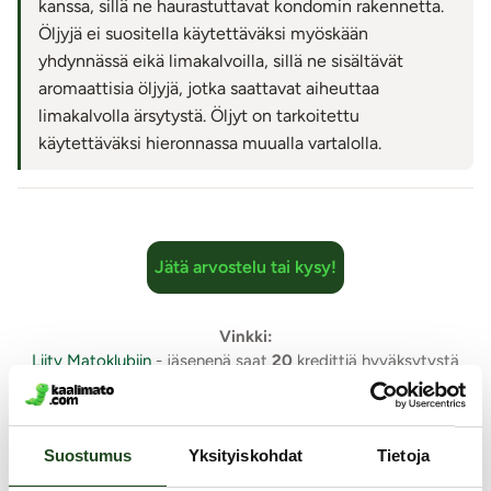
kanssa, sillä ne haurastuttavat kondomin rakennetta.
Öljyjä ei suositella käytettäväksi myöskään
yhdynnässä eikä limakalvoilla, sillä ne sisältävät
aromaattisia öljyjä, jotka saattavat aiheuttaa
limakalvolla ärsytystä. Öljyt on tarkoitettu
käytettäväksi hieronnassa muualla vartalolla.
Jätä arvostelu tai kysy!
Vinkki:
Liity Matoklubiin
- jäsenenä saat
20
kredittiä hyväksytystä
arviosta tai kysymyksestä.
Suostumus
Yksityiskohdat
Tietoja
Samankaltaisia tuotteita