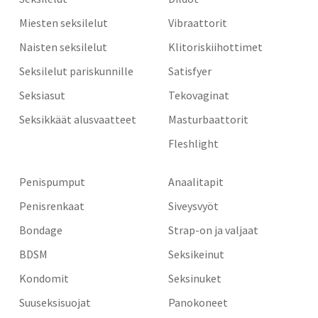
Miesten seksilelut
Vibraattorit
Naisten seksilelut
Klitoriskiihottimet
Seksilelut pariskunnille
Satisfyer
Seksiasut
Tekovaginat
Seksikkäät alusvaatteet
Masturbaattorit
Fleshlight
Penispumput
Anaalitapit
Penisrenkaat
Siveysvyöt
Bondage
Strap-on ja valjaat
BDSM
Seksikeinut
Kondomit
Seksinuket
Suuseksisuojat
Panokoneet