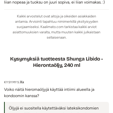
Cinnamal, Hydroxyisohexyl 3-cyclohexene-
liian nopeaa ja tuoksu on juuri sopiva, ei liian voimakas. :)
Carboxaldehyde, A-Isomethyl lonone.
Kaikki arvostelut ovat aitoja ja oikeiden asiakkaiden
Lähetyspaketin koko: 20 x 11 x 9 cm
antamia. Arviointi tapahtuu nimimerkillä yksityisyyden
Lähetyksen paino: ~ 0.5 kg
suojaamiseksi. Kaalimato.com tarkistaa kaikki arviot
asiattomuuksien varalta, mutta muuten kaikki julkaistaan
sellaisenaan.
Kysymyksiä tuotteesta Shunga Libido -
Hierontaöljy, 240 ml
Xx
KYSYMYS:
Voiko näitä hieromaöljyjä käyttää intiimi alueella ja
kondoomin kanssa?
Öljyjä ei suositella käytettäväksi lateksikondomien