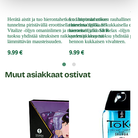
Tee
ja 
eroo
Herätä aistit ja tuo hierontahetkeen lämpimän raikas
Luo hierontahetkeen rauhallinen ja
ran
tunnelma piristävällä eroottisella hierontaöljyllä. S8
tunnelma raikkaan kukkaisella eroot
tuo
Vitalize -öljyn omaninlimen ja mausteisen inkiväärin
hierontaöljyllä. S8 Relax -öljyn vih
puh
tuoksu yhdistää sitruksisen raikkauden ja kevyesti
syreeninkukan tuoksu yhdistää puh
9.9
lämmittävän mausteisuuden.
hennon kukkaisen vivahteen.
9.99 €
9.99 €
Muut asiakkaat ostivat