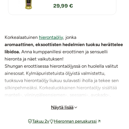
29,99 €
Korkealaatuinen
hierontaöljy
, jonka
aromaattinen, eksoottisten hedelmien tuoksu herättelee
libidoa.
Anna kumppanillesi eroottinen ja sensuelli
hieronta ja näet vaikutuksen!
Shungan eroottisessa hierontaöljyssä on huolella valitut
ainesosat. Kylmäpuristetuista öljyistä valmistettu,
tuoksuva hierontaöljy liukuu sulavasti iholla ja tekee sen
silkinpehmeäksi. Korkealuokkainen hierontaöljy sisältää
manteli-, viinirypäleensiemen-, seesami-, avokado-,
pekaanipähkinä- ja auringonkukkaöljyä sekä E-vitamiinia.
Näytä lisää
Se on erittäin riittoisaa eikä tahmaa.
Aisteja herättelevä tuoksu ja ylellisyys tekevät tästä öljystä
Takuu 2v
Hieronnan peruskurssi
miellyttävän ja nautinnollisen käyttää. Laadukas öljy ei