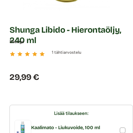
Shunga Libido - Hierontaöljy,
240 ml
Shunga
1 tähtiarvostelu
Hinta:
29,99 €
Lisää tilaukseen:
Kaalimato - Liukuvoide, 100 ml