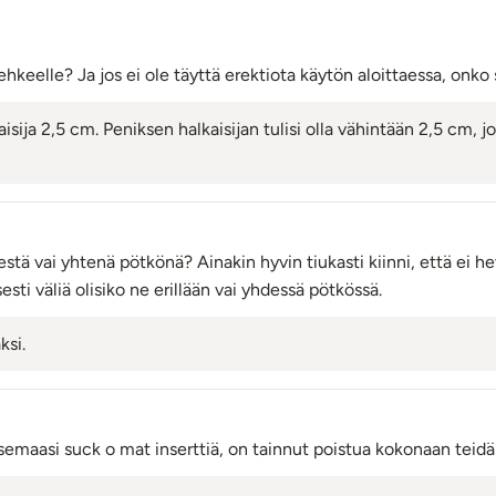
elle? Ja jos ei ole täyttä erektiota käytön aloittaessa, onko s
isija 2,5 cm. Peniksen halkaisijan tulisi olla vähintään 2,5 cm, 
pestä vai yhtenä pötkönä? Ainakin hyvin tiukasti kiinni, että ei hev
esti väliä olisiko ne erillään vai yhdessä pötkössä.
ksi.
semaasi suck o mat inserttiä, on tainnut poistua kokonaan teid