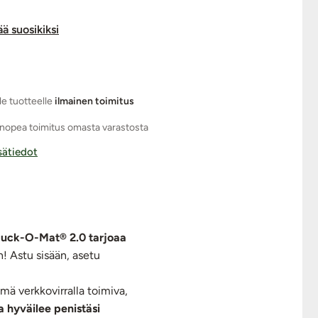
ää suosikiksi
le tuotteelle
ilmainen toimitus
nopea toimitus omasta varastosta
isätiedot
u Suck-O-Mat® 2.0 tarjoaa
n! Astu sisään, asetu
mä verkkovirralla toimiva,
 hyväilee penistäsi