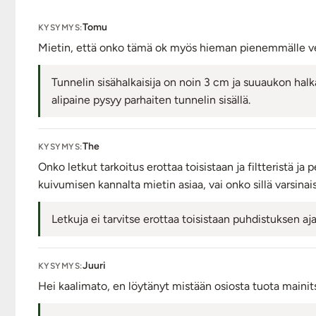
Tomu
KYSYMYS:
Mietin, että onko tämä ok myös hieman pienemmälle vehke
Tunnelin sisähalkaisija on noin 3 cm ja suuaukon halka
alipaine pysyy parhaiten tunnelin sisällä.
The
KYSYMYS:
Onko letkut tarkoitus erottaa toisistaan ja filtteristä ja 
kuivumisen kannalta mietin asiaa, vai onko sillä varsinais
Letkuja ei tarvitse erottaa toisistaan puhdistuksen aja
Juuri
KYSYMYS:
Hei kaalimato, en löytänyt mistään osiosta tuota mainit