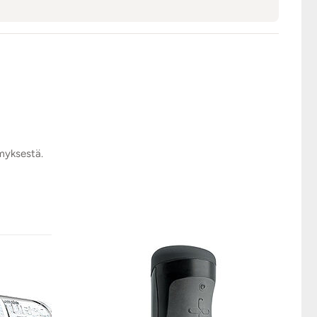
ymyksestä.