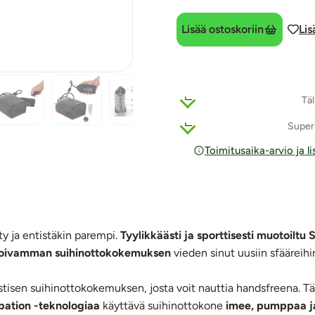
Lisää ostoskoriin
Lis
Täl
Super
Toimitusaika-arvio ja l
ty ja entistäkin parempi.
Tyylikkäästi ja sporttisesti muotoilt
oivamman suihinottokokemuksen
vieden sinut uusiin sfääreihi
stisen suihinottokokemuksen, josta voit nauttia handsfreena. Tä
ation -teknologiaa
käyttävä suihinottokone
imee, pumppaa ja