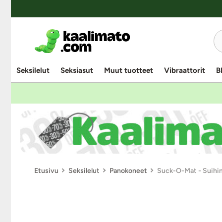
Seksilelut
Seksiasut
Muut tuotteet
Vibraattorit
B
Etusivu
Seksilelut
Panokoneet
Suck-O-Mat - Suihi