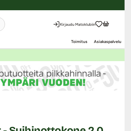
Kirjaudu Matoklubiin
Toimitus
Asiakaspalvelu
- Suihinottokone 2.0