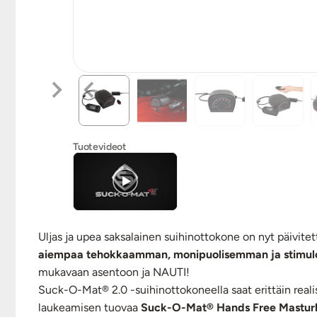
Tuotevideot
Uljas ja upea saksalainen suihinottokone on nyt päivitet
aiempaa tehokkaamman, monipuolisemman ja stimul
mukavaan asentoon ja NAUTI!
Suck-O-Mat® 2.0 -suihinottokoneella saat erittäin reali
laukeamisen tuovaa
Suck-O-Mat® Hands Free Masturb