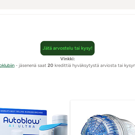
Jätä arvostelu tai kysy!
Vinkki:
oklubiin
- jäsenenä saat
20
kredittiä hyväksytystä arviosta tai kys