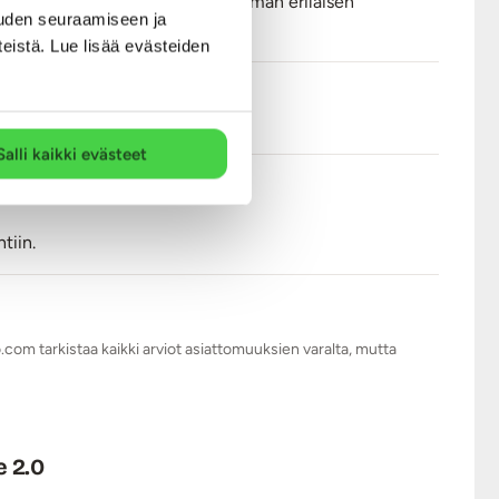
n myös yhtäaikaa ja sillä sai hieman erilaisen
uden seuraamiseen ja
teistä. Lue lisää evästeiden
Salli kaikki evästeet
tiin.
.com tarkistaa kaikki arviot asiattomuuksien varalta, mutta
 2.0