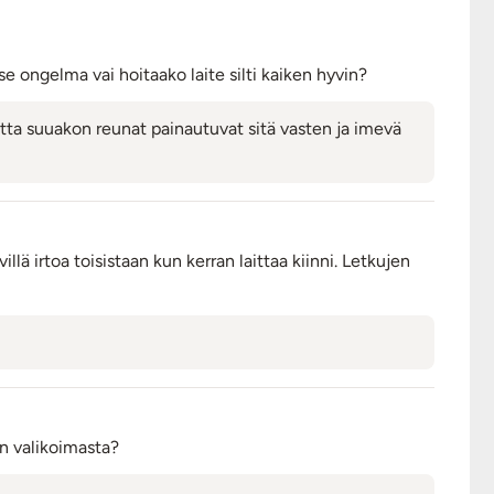
e ongelma vai hoitaako laite silti kaiken hyvin?
jotta suuakon reunat painautuvat sitä vasten ja imevä
illä irtoa toisistaan kun kerran laittaa kiinni. Letkujen
än valikoimasta?