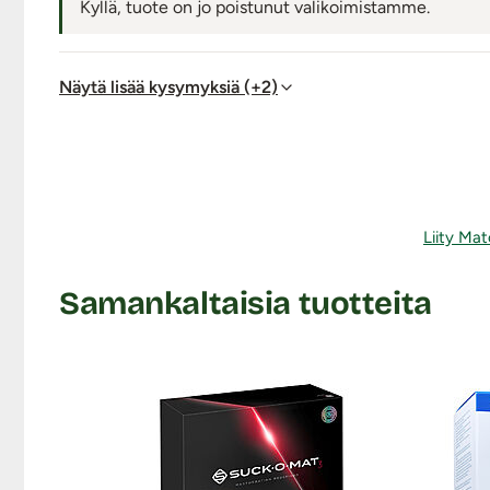
Kyllä, tuote on jo poistunut valikoimistamme.
Näytä lisää kysymyksiä (+2)
Liity Mat
Samankaltaisia tuotteita