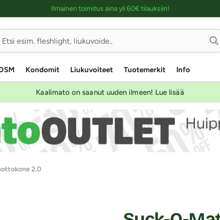
Ostoskassin kuvaus lukijalle
Ilmainen toimitus aina yli 60€ tilauksiin!
DSM
Kondomit
Liukuvoiteet
Tuotemerkit
Info
Kaalimato on saanut uuden ilmeen! Lue lisää
nottokone 2.0
Suck-O-Mat 