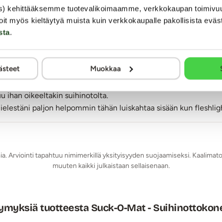
le ollut koskaan kovin herkkä tulemaan. Erektiorengasta kokeili
s) kehittääksemme tuotevalikoimaamme, verkkokaupan toimivu
kesällä käyttää vaikka olisi ikkuna auki.
oit myös kieltäytyä muista kuin verkkokaupalle pakollisista eväs
sta
.
ästeet
Muokkaa
yksikön tai langattoman kaukosäätimen painikkeilla.
uu ihan oikeeltakin suihinotolta.
mielestäni paljon helpommin tähän luiskahtaa sisään kun fleshligh
m
tyy pakkaukseen)
mia. Arviointi tapahtuu nimimerkillä yksityisyyden suojaamiseksi. Kaalimato
muuten kaikki julkaistaan sellaisenaan.
OM: Iso pakkaus!
ymyksiä tuotteesta Suck-O-Mat - Suihinottokone