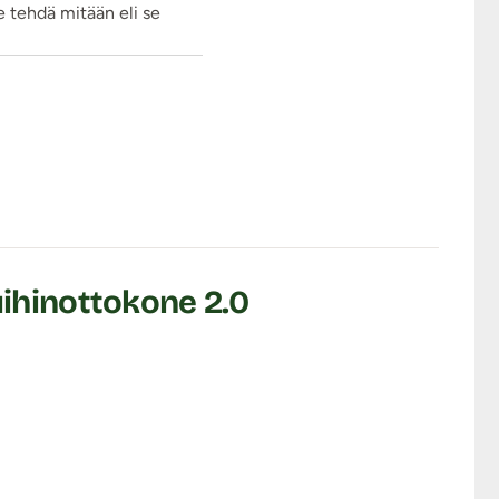
 tehdä mitään eli se
uden kasvaessa imuteho
on 3 metriä.
evan vaihteen numeron.
oin tahansa sen
aattisesti manuaaliseen
uihinottokone 2.0
 road" mutta muistathan:
n joustavasta,
sätunnelia kapeampi ja