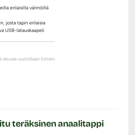
a erilaisilla värinöillä
, josta tapin erilaisia
eva USB-latauskaapeli
nä seuraa vuorollaan toinen
lilla. Lataamisen aikana
nnity kunnolla laitteen
tämällä ne hetkeksi
itu teräksinen anaalitappi
sti sulkijalihaksen läpi,