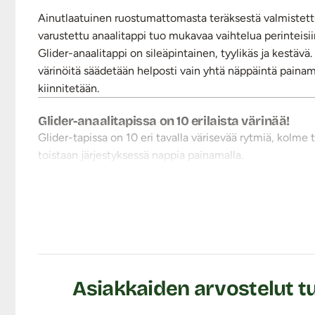
Ainutlaatuinen ruostumattomasta teräksestä valmiste
varustettu anaalitappi tuo mukavaa vaihtelua perinteisii
Glider-anaalitappi on sileäpintainen, tyylikäs ja kestävä.
värinöitä säädetään helposti vain yhtä näppäintä paina
kiinnitetään.
Glider-anaalitapissa on 10 erilaista värinää!
Glider-tapissa on 10 eri tavalla värisevää rytmiä, kolme
toistaan järjestyksessä nappia painamalla.
Ruostumattomasta teräksestä valmistettu anaalitappi o
Käyttöohje:
Lataa tapin akku täyteen ennen ensimmäistä käyttöke
tapissa vilkkuu valo ja kun akku on täysi, valo palaa 
magneettinapoihin tai akku ei ala latautua, puhdista
johonkin metalliseen pintaan.
Asiakkaiden arvostelut tu
Sijoita anustappi varovasti anaaliin tuntemuksiasi ku
Työnnä suippoa, pyöristettyä kärkeä anaaliin ja tunne