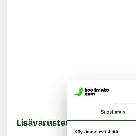
kunnes se taas tiivistyy kapeamman kannan ympärill
Käynnistä tappi painamalla käynnistysnäppäintä kaksi 
käynnistysnappia niin saadaan tapin värinämoodit käy
Reilunkokoinen kanta on pyöreä ja litteä ja se istuu
Vinkki! Teräksisen
tapin voi viilentää kylmän veden 
aikaansaamiseksi.
Teräksisen tapin kanssa voi käyttää mitä tahansa
liukuv
tarkoitetulla puhdistusaineella. Asianmukaisesti hoitae
Tuotetiedot:
Materiaali: Ruostumaton teräs
Tapin kokopituus: 9 cm
Tapin käyttöpituus: n. 8 cm
Tapin max. halkaisija: 3,4 cm
Liity Mat
Kannan halkaisija: 3,3 cm
Suostumus
Moottori: 1 moottori, 10 erilaista värinää
Lisävarusteet
Toimii: USB-ladattava, latauskaapeli mukana pakkau
Käytämme evästeitä
Vesitiivis