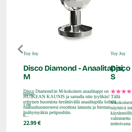
Toy Joy
Toy Joy
pi
Disco Diamond - Anaalitappi,
Disco
M
S
Disco Diamond:in M-kokoinen anaalitappi on
een hurmioon tämän
HUIKEAN KAUNIS ja samalla niin tyylikäs! Tällä
 Upea
erityisen huomiota herättävällä anaalitapilla loihdit
S-kokoinen 
o-anaalitappi on
makuuhuoneeseesi eroottista latausta ja hieman
näyttävä in
ja huolehtii
lisähymyäkin petipuuhiin.
käytännölli
sti. Elegantti...
valmistettu
22.99 €
imitoivasta 