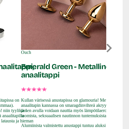
Wooomy
Tralal
Ouch
aalitappi,
Emerald Green - Metallinen
anaalitappi
Sukella naut
tämän korun
pronssinheh
anaalitappi 
muotoiltu ja
tapissa on
Kullan värisessä anustapissa on glamouria! Metallisen
hellimisestä 
rammaa).
anaalitapin kannassa on smaragdinvihreä akryylikoriste
iin tyylikäs!
ja sen avulla voidaan nauttia myös lämpötilaerojen
15.99 
Alk.
 anaalitapilla
tuomista, seksuaalisen nautinnon tuntemuksista.
 latausta ja hieman
Alumiinista valmistettu anustappi tuntuu aluksi