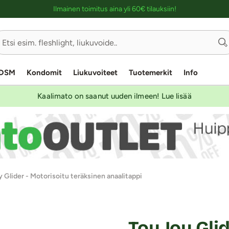
Ostoskassin kuvaus lukijalle
Ilmainen toimitus aina yli 60€ tilauksiin!
DSM
Kondomit
Liukuvoiteet
Tuotemerkit
Info
Kaalimato on saanut uuden ilmeen! Lue lisää
 Glider - Motorisoitu teräksinen anaalitappi
Toy Joy Gli