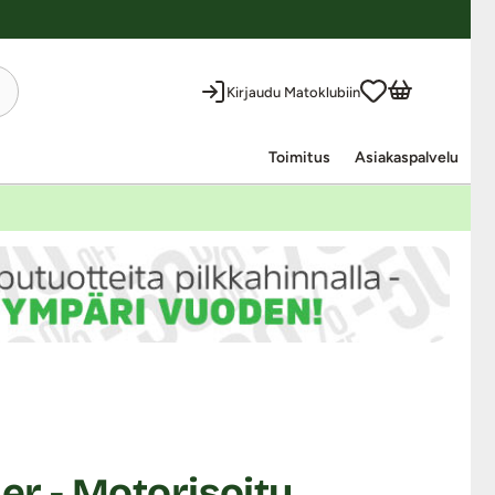
Kirjaudu Matoklubiin
Toimitus
Asiakaspalvelu
der - Motorisoitu