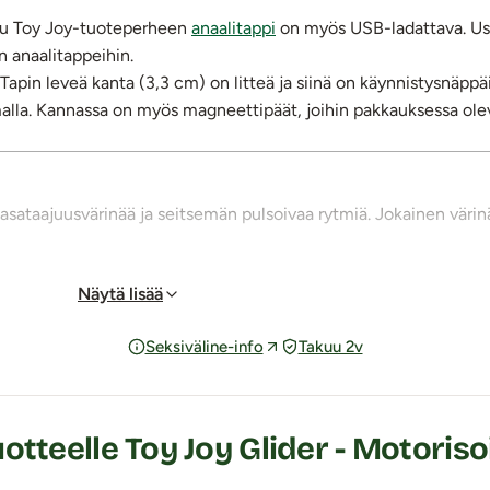
ttu Toy Joy-tuoteperheen
anaalitappi
on myös USB-ladattava. Useill
n anaalitappeihin.
 Tapin leveä kanta (3,3 cm) on litteä ja siinä on käynnistysnäppäin
malla. Kannassa on myös magneettipäät, joihin pakkauksessa ol
 tasataajuusvärinää ja seitsemän pulsoivaa rytmiä. Jokainen väri
n helppo pitää puhtaana ja se on hygieeninen käytössä.
Näytä lisää
rtaa pakkauksessa olevalla magneettikiinnitteisellä latauskaape
Seksiväline-info
Takuu 2v
yhtäjaksoisesti.
Huom.
Jos USB-kaapelin magneettinavat eivät kii
 napojen pinnat ja aktivoi latauskaapelin magneettinavat kiinnit
otteelle Toy Joy Glider - Motoriso
unnellen reilun liukuvoiteen kera.
 kuinka miellyttävän kokoinen tapin paksuin kohta sujahtaa helpo