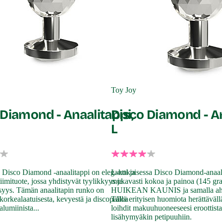
Toy Joy
 Diamond - Anaalitappi,
Disco Diamond - An
L
Disco Diamond -anaalitappi on elegantti ja
L-kokoisessa Disco Diamond-anaali
tiimituote, jossa yhdistyvät tyylikkyys ja
mukavasti kokoa ja painoa (145 g
syys. Tämän anaalitapin runko on
HUIKEAN KAUNIS ja samalla ah! n
 korkealaatuisesta, kevyestä ja discopalloa
Tällä erityisen huomiota herättävällä
alumiinista...
loihdit makuuhuoneeseesi eroottista
lisähymyäkin petipuuhiin.