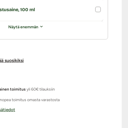
stusaine, 100 ml
Näytä enemmän
ää suosikiksi
ainen toimitus
yli 60€ tilauksiin
nopea toimitus omasta varastosta
isätiedot