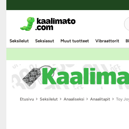
Seksilelut
Seksiasut
Muut tuotteet
Vibraattorit
B
Etusivu
Seksilelut
Anaaliseksi
Anaalitapit
Toy Joy