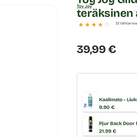
Toy Joy
teräksinen 
32 tähtiarvo
Hinta:
39,99 €
Kaalimato - Liuk
9.90 €
Pjur Back Door M
21.99 €