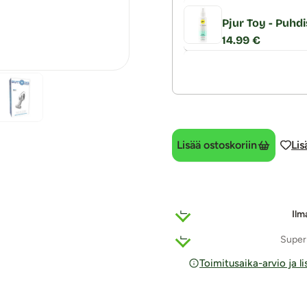
Pjur Toy - Puhdi
14.99 €
Lisää ostoskoriin
Lis
Ilm
Super
Toimitusaika-arvio ja l