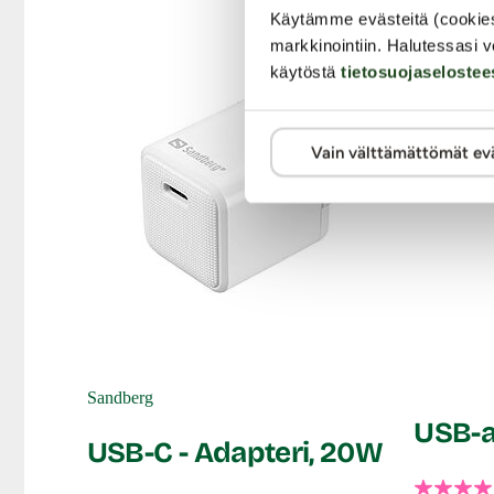
Paino: 98 g
Käytämme evästeitä (cookie
Väri: Hopea
markkinointiin. Halutessasi v
Lähetyspaketin koko: 20 x 11 x 9 cm
käytöstä
tietosuojaselostee
Lähetyksen paino: ~ 0.5 kg
Vain välttämättömät ev
Sandberg
USB-a
USB-C - Adapteri, 20W