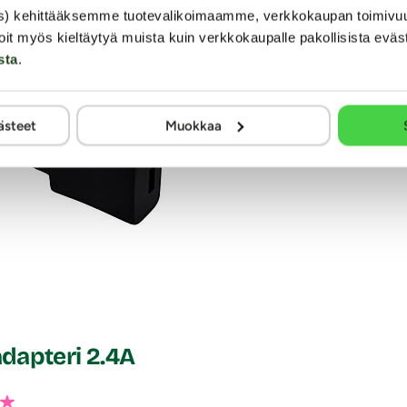
s) kehittääksemme tuotevalikoimaamme, verkkokaupan toimivu
oit myös kieltäytyä muista kuin verkkokaupalle pakollisista eväs
sta
.
ästeet
Muokkaa
dapteri 2.4A