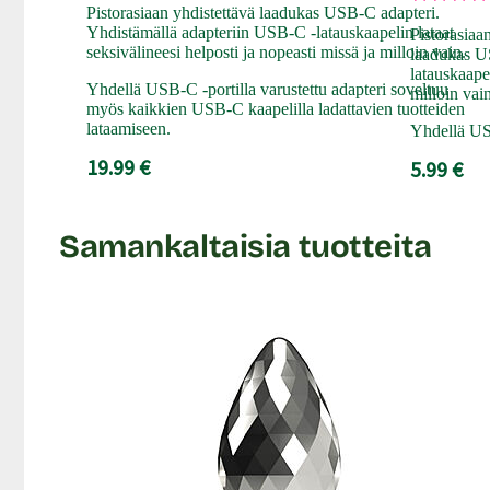
Pistorasiaan yhdistettävä laadukas USB-C adapteri.
Yhdistämällä adapteriin USB-C -latauskaapelin lataat
Pistorasiaa
seksivälineesi helposti ja nopeasti missä ja milloin vain.
laadukas U
latauskaapel
Yhdellä USB-C -portilla varustettu adapteri soveltuu
milloin vai
myös kaikkien USB-C kaapelilla ladattavien tuotteiden
lataamiseen.
Yhdellä USB
19.99 €
5.99 €
Samankaltaisia tuotteita