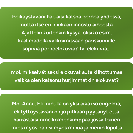
Poikaystäväni haluaisi katsoa pornoa yhdessä,
mutta itse en niinkään innostu aiheesta.
Ajattelin kuitenkin kysyä, olisiko esim.
kaalimadolla valikoimissaan pariskunnille
sopivia pornoelokuvia? Tai elokuvia...
moi. mikseivät seksi elokuvat auta kiihottumaa
vaikka olen katsonu hurjimmatkin elokuvat?
Moi Annu. Eli minulla on yksi aika iso ongelma,
eli tyttöystäväni on jo pitkään pyytänyt että
harrastaisimme kolmenkimppaa jossa toinen
mies myös panisi myös minua ja menin lopulta