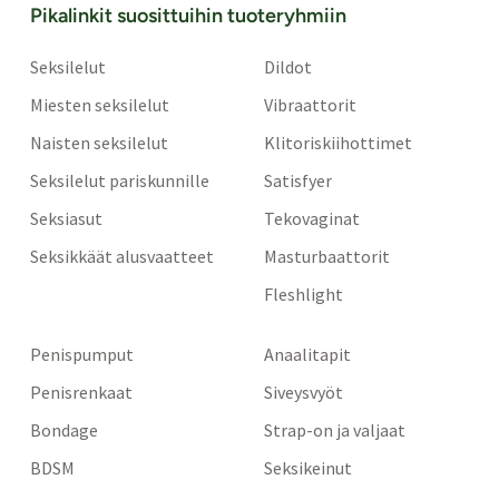
Pikalinkit suosittuihin tuoteryhmiin
Seksilelut
Dildot
Miesten seksilelut
Vibraattorit
Naisten seksilelut
Klitoriskiihottimet
Seksilelut pariskunnille
Satisfyer
Seksiasut
Tekovaginat
Seksikkäät alusvaatteet
Masturbaattorit
Fleshlight
Penispumput
Anaalitapit
Penisrenkaat
Siveysvyöt
Bondage
Strap-on ja valjaat
BDSM
Seksikeinut