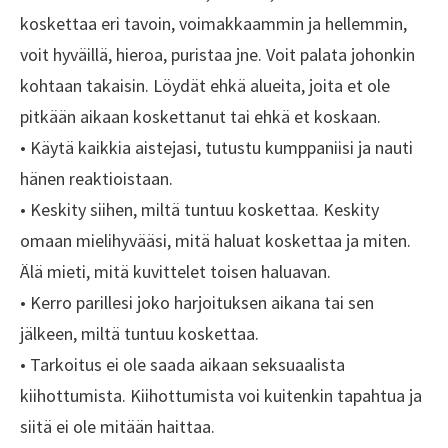
koskettaa eri tavoin, voimakkaammin ja hellemmin,
voit hyväillä, hieroa, puristaa jne. Voit palata johonkin
kohtaan takaisin. Löydät ehkä alueita, joita et ole
pitkään aikaan koskettanut tai ehkä et koskaan.
• Käytä kaikkia aistejasi, tutustu kumppaniisi ja nauti
hänen reaktioistaan.
• Keskity siihen, miltä tuntuu koskettaa. Keskity
omaan mielihyvääsi, mitä haluat koskettaa ja miten.
Älä mieti, mitä kuvittelet toisen haluavan.
• Kerro parillesi joko harjoituksen aikana tai sen
jälkeen, miltä tuntuu koskettaa.
• Tarkoitus ei ole saada aikaan seksuaalista
kiihottumista. Kiihottumista voi kuitenkin tapahtua ja
siitä ei ole mitään haittaa.