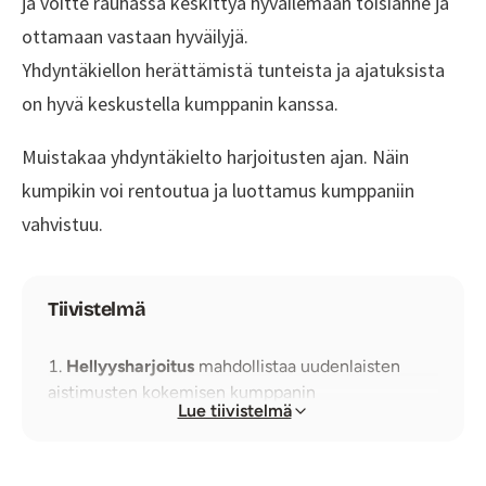
ja voitte rauhassa keskittyä hyväilemään toisianne ja
ottamaan vastaan hyväilyjä.
Yhdyntäkiellon herättämistä tunteista ja ajatuksista
on hyvä keskustella kumppanin kanssa.
Muistakaa yhdyntäkielto harjoitusten ajan. Näin
kumpikin voi rentoutua ja luottamus kumppaniin
vahvistuu.
Tiivistelmä
Hellyysharjoitus
mahdollistaa uudenlaisten
aistimusten kokemisen kumppanin
Lue tiivistelmä
koskettamisen kautta.
Jatkuva
palautteen antaminen
kumppanille
omista aistimuksista on tärkeää, jotta