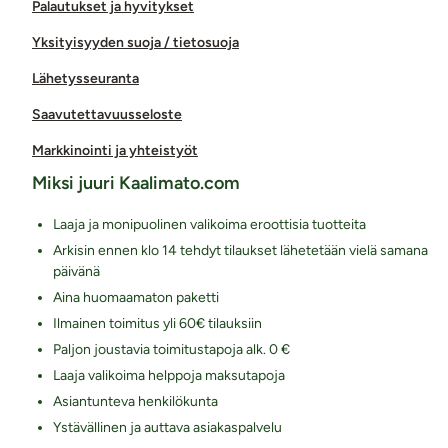
Palautukset ja hyvitykset
Yksityisyyden suoja / tietosuoja
Lähetysseuranta
Saavutettavuusseloste
Markkinointi ja yhteistyöt
Miksi juuri Kaalimato.com
Laaja ja monipuolinen valikoima eroottisia tuotteita
Arkisin ennen klo 14 tehdyt tilaukset lähetetään vielä samana
päivänä
Aina huomaamaton paketti
Ilmainen toimitus yli 60€ tilauksiin
Paljon joustavia toimitustapoja alk. 0 €
Laaja valikoima helppoja maksutapoja
Asiantunteva henkilökunta
Ystävällinen ja auttava asiakaspalvelu