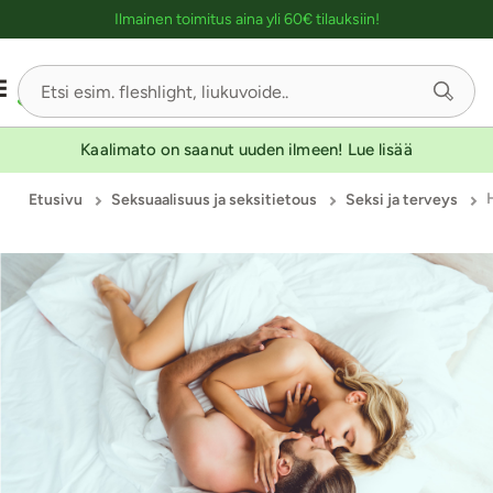
Ostoskassin kuvaus lukijalle
Ilmainen toimitus aina yli 60€ tilauksiin!
Kaalimato on saanut uuden ilmeen! Lue lisää
Etusivu
Seksuaalisuus ja seksitietous
Seksi ja terveys