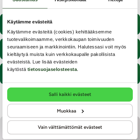
Käytämme evästeitä
Vaikuttavatko feromonit parin valintaan?
Käytämme evästeitä (cookies) kehittääksemme
tuotevalikoimaamme, verkkokaupan toimivuuden
seuraamiseen ja markkinointiin. Halutessasi voit myös
Lääkkeiden vaikutus seksuaalitoimintoihin
kieltäytyä muista kuin verkkokaupalle pakollisista
evästeistä. Lue lisää evästeiden
käytöstä
tietosuojaselosteesta
.
Miten mies vietellään?
Salli kaikki evästeet
Näytä lisää
Muokkaa
Vain välttämättömät evästeet
Näin usein suomalainen harrastaa seksiä - kesä