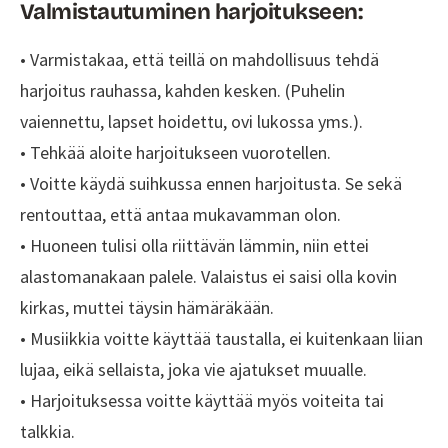
Valmistautuminen harjoitukseen:
molemmat voivat nauttia kosketuksesta.
Harjoituksen aikana
yhdynnät on kielletty
,
• Varmistakaa, että teillä on mahdollisuus tehdä
mikä vähentää suorituspaineita, ja voidaan
harjoitus rauhassa, kahden kesken. (Puhelin
keskittyä vain hyväilyyn sekä läsnäoloon.
vaiennettu, lapset hoidettu, ovi lukossa yms.).
Valmistautuminen harjoitukseen vaatii
• Tehkää aloite harjoitukseen vuorotellen.
rauhallisen ympäristön
sekä aikaa kummallekin
osapuolelle.
• Voitte käydä suihkussa ennen harjoitusta. Se sekä
Hellyysharjoituksen
vaiheistuksessa
voidaan
rentouttaa, että antaa mukavamman olon.
edetä rajoitusten mukaan aina seksuaalisesti
• Huoneen tulisi olla riittävän lämmin, niin ettei
herkkiin alueisiin asti, mutta tarkoituksena ei
alastomanakaan palele. Valaistus ei saisi olla kovin
ole yhdyntä.
kirkas, muttei täysin hämäräkään.
• Musiikkia voitte käyttää taustalla, ei kuitenkaan liian
lujaa, eikä sellaista, joka vie ajatukset muualle.
• Harjoituksessa voitte käyttää myös voiteita tai
talkkia.