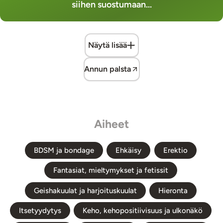
siihen suostumaan...
Näytä lisää
Annun palsta
Aiheet
BDSM ja bondage
Ehkäisy
Erektio
Fantasiat, mieltymykset ja fetissit
Geishakuulat ja harjoituskuulat
Hieronta
Itsetyydytys
Keho, kehopositiivisuus ja ulkonäkö