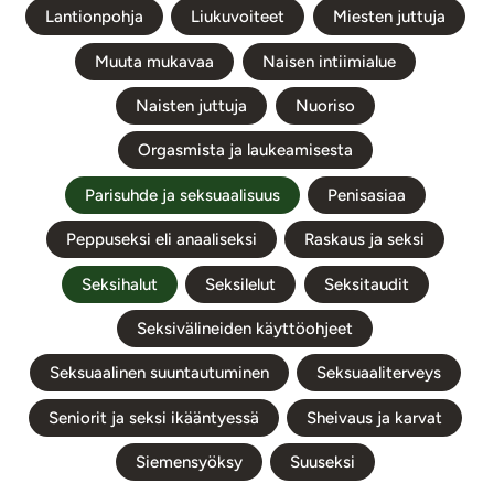
Lantionpohja
Liukuvoiteet
Miesten juttuja
Muuta mukavaa
Naisen intiimialue
Naisten juttuja
Nuoriso
Orgasmista ja laukeamisesta
Parisuhde ja seksuaalisuus
Penisasiaa
Peppuseksi eli anaaliseksi
Raskaus ja seksi
Seksihalut
Seksilelut
Seksitaudit
Seksivälineiden käyttöohjeet
Seksuaalinen suuntautuminen
Seksuaaliterveys
Seniorit ja seksi ikääntyessä
Sheivaus ja karvat
Siemensyöksy
Suuseksi