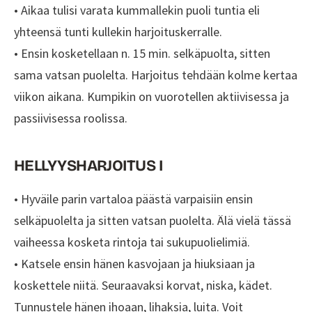
• Aikaa tulisi varata kummallekin puoli tuntia eli
yhteensä tunti kullekin harjoituskerralle.
• Ensin kosketellaan n. 15 min. selkäpuolta, sitten
sama vatsan puolelta. Harjoitus tehdään kolme kertaa
viikon aikana. Kumpikin on vuorotellen aktiivisessa ja
passiivisessa roolissa.
HELLYYSHARJOITUS I
• Hyväile parin vartaloa päästä varpaisiin ensin
selkäpuolelta ja sitten vatsan puolelta. Älä vielä tässä
vaiheessa kosketa rintoja tai sukupuolielimiä.
• Katsele ensin hänen kasvojaan ja hiuksiaan ja
koskettele niitä. Seuraavaksi korvat, niska, kädet.
Tunnustele hänen ihoaan, lihaksia, luita. Voit