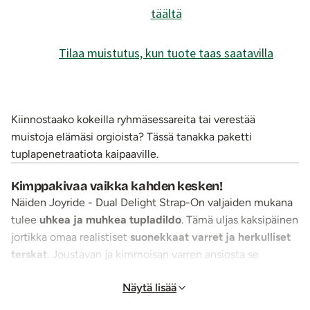
täältä
Tilaa muistutus, kun tuote taas saatavilla
Kiinnostaako kokeilla ryhmäsessareita tai verestää
muistoja elämäsi orgioista? Tässä tanakka paketti
tuplapenetraatiota kaipaaville.
Kimppakivaa vaikka kahden kesken!
Näiden Joyride - Dual Delight Strap-On valjaiden mukana
tulee
uhkea ja muhkea tupladildo
. Tämä uljas kaksipäinen
jortikka omaa realistiset
suonekkaat varret ja herkulliset
terskat
. Joustavan ja kimmoisan varren ansiosta se
myötäilee kehon liikkeitä ja on anatomisesti erittäin hyvän
Näytä lisää
tuntuinen.
Jämäkästä keinonahasta ja kestävistä nylon-remmeistä