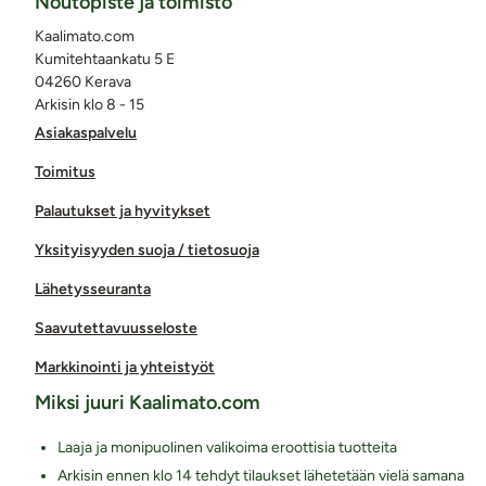
Noutopiste ja toimisto
Kaalimato.com
Kumitehtaankatu 5 E
04260 Kerava
Arkisin klo 8 - 15
Asiakaspalvelu
Toimitus
Palautukset ja hyvitykset
Yksityisyyden suoja / tietosuoja
Lähetysseuranta
Saavutettavuusseloste
Markkinointi ja yhteistyöt
Miksi juuri Kaalimato.com
Laaja ja monipuolinen valikoima eroottisia tuotteita
Arkisin ennen klo 14 tehdyt tilaukset lähetetään vielä samana