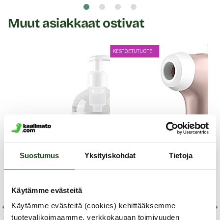
Muut asiakkaat ostivat
Y
KESTOETUTUOTE
Suostumus
Yksityiskohdat
Tietoja
Käytämme evästeitä
Wo
Käytämme evästeitä (cookies) kehittääksemme
Zo
tuotevalikoimaamme, verkkokaupan toimivuuden