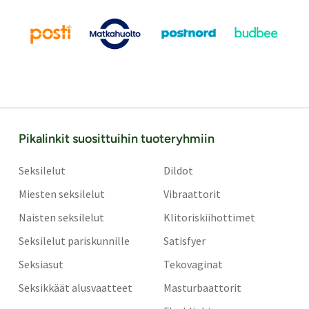
Pikalinkit suosittuihin tuoteryhmiin
Seksilelut
Dildot
Miesten seksilelut
Vibraattorit
Naisten seksilelut
Klitoriskiihottimet
Seksilelut pariskunnille
Satisfyer
Seksiasut
Tekovaginat
Seksikkäät alusvaatteet
Masturbaattorit