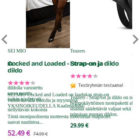
Ou
Re
SEI MIO
Teazers
on
ap-on
Cocked and Loaded - Strap-on ja
Strap-on ja dildo
dildo
Puj
mah
Testiryhmän testaama!
lla dildolla varustettu
kum
 haluavat nauttia
SEI MIO Cocked and Loaded on laadukas strap-on
stra
Teazers - Strap-on ja dildo on näppä
lla itsekin tyydytystä.
vaihdettavalla dildolla ja myynnissä
sek
helppokäyttöinen tuotepaketti aloitt
YKSINOIKEUDELLA Kaalimadolla!
tek
sisältää säädettävät valjaat sekä la
si miellyttävän kokoista
taipuisan mustan dildon.
Tästä monipuolisesta tuotteesta molemmat osapuolet
57
saavat nautintoa...
29.99 €
52.49 €
74.99 €