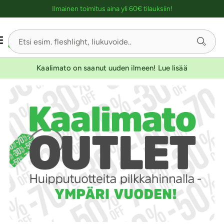
Ostoskassin kuvaus lukijalle
Ilmainen toimitus aina yli 60€ tilauksiin!
Kaalimato on saanut uuden ilmeen! Lue lisää