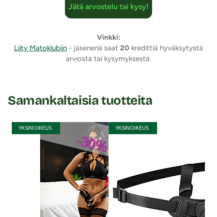
Jätä arvostelu tai kysy!
Paksumman tekopeniksen halkaisija: max 4,5 cm
Metallisten O-renkaiden halkaisijat: 4 cm ja 4,5 cm
Harnessin ympärysmitta säädettävissä: Noin 130 cm
Vinkki:
asti
Liity Matoklubiin
- jäsenenä saat
20
kredittiä hyväksytystä
Vesitiivis
arviosta tai kysymyksestä.
Väri: Musta (tupladildo), musta (strap-on)
Lähetyspaketin koko: 30 x 21 x 8 cm
Lähetyksen paino: ~ 1 kg
Samankaltaisia tuotteita
YKSINOIKEUS
YKSINOIKEUS
-30%