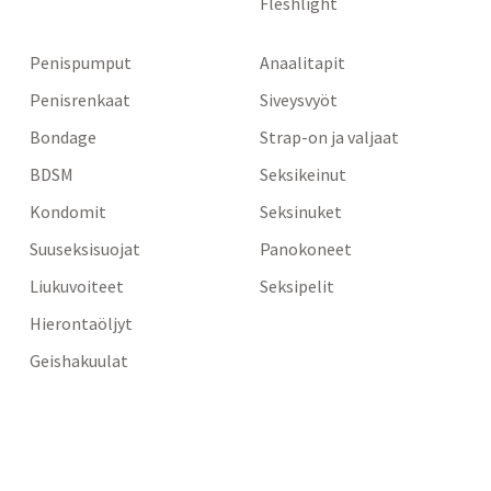
Fleshlight
Penispumput
Anaalitapit
Penisrenkaat
Siveysvyöt
Bondage
Strap-on ja valjaat
BDSM
Seksikeinut
Kondomit
Seksinuket
Suuseksisuojat
Panokoneet
Liukuvoiteet
Seksipelit
Hierontaöljyt
Geishakuulat