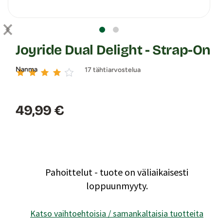
Joyride Dual Delight - Strap-On
Nanma
17 tähtiarvostelua
Hinta:
49,99 €
Pahoittelut - tuote on väliaikaisesti
loppuunmyyty.
Katso vaihtoehtoisia / samankaltaisia tuotteita