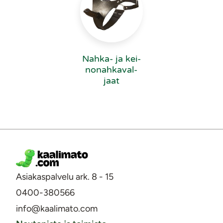
Nahka- ja kei­
no­nah­ka­val­
jaat
Asiakaspalvelu ark. 8 - 15
0400-380566
info@kaalimato.com