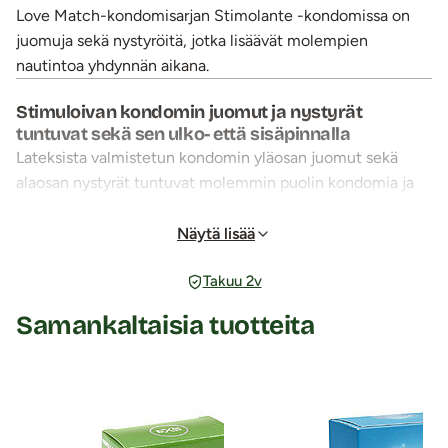
Love Match-kondomisarjan Stimolante -kondomissa on
juomuja sekä nystyröitä, jotka lisäävät molempien
nautintoa yhdynnän aikana.
Stimuloivan kondomin juomut ja nystyrät
tuntuvat sekä sen ulko- että sisäpinnalla
Lateksista valmistetun kondomin yläosan juomut sekä
alaosan nystyrät tuntuvat molemmin puolin kondomia ja
tuovat siksi nautintoa molemmille.
Suora, läpinäkyvä ja säiliöllä varustettu kondomi on
Näytä lisää
dermatologisesti testattu sekä esiliukastettu
Takuu 2v
vesipohjaisella liukuvoiteella.
Love Match -kondomit ovat yksittäispakattu tyylikkäisiin,
Samankaltaisia tuotteita
pyöreisiin käärepakkauksiin.
Huom. Öljypohjaiset liukasteet voivat haurastuttaa
lateksikondomia.