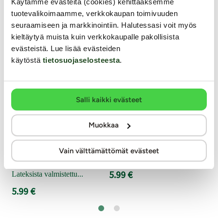
Käytämme evästeitä (cookies) kehittääksemme
tuotevalikoimaamme, verkkokaupan toimivuuden
seuraamiseen ja markkinointiin. Halutessasi voit myös
kieltäytyä muista kuin verkkokaupalle pakollisista
RF
evästeistä. Lue lisää evästeiden
Kl
käytöstä
tietosuojaselosteesta
.
Love Match
Love Match
Extra Large - XL-kondomi, 6 kpl
King Size - XXL-kondomi
Pit
Salli kaikki evästeet
jon
loi
XL-kondomi on keskimääräistä isomman peniksen
XXXL-kondomi tuo mukavuutta seksi
tun
Muokkaa
omistavien miesten ehdoton valinta! Italialaisen Love
on tavallista isompi varustus. King
gee
Match -sarjan Extra Large -kondomit ovat esiliukastettu
pakattu tyylikkäisiin käärepakkauks
hyö
vesipohjaisella liukuvoiteella, joten ne on helppo pukea
esiliukastettu vesipohjaisella liukuv
Vain välttämättömät evästeet
12
päälle.
pukemisen helpottamiseksi.
5.99 €
Lateksista valmistettu...
5.99 €