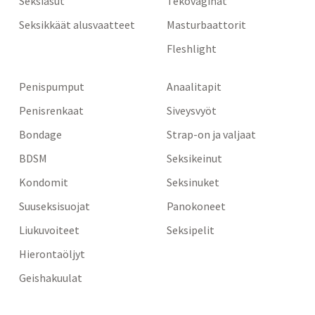
Seksiasut
Tekovaginat
Seksikkäät alusvaatteet
Masturbaattorit
Fleshlight
Penispumput
Anaalitapit
Penisrenkaat
Siveysvyöt
Bondage
Strap-on ja valjaat
BDSM
Seksikeinut
Kondomit
Seksinuket
Suuseksisuojat
Panokoneet
Liukuvoiteet
Seksipelit
Hierontaöljyt
Geishakuulat