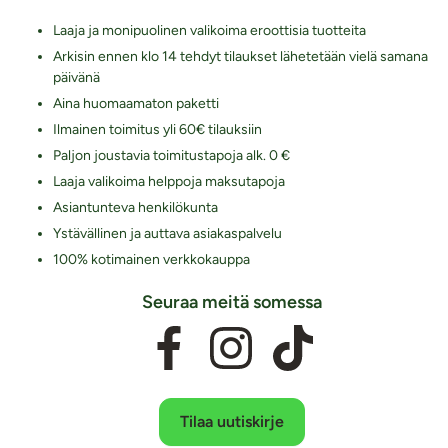
Laaja ja monipuolinen valikoima eroottisia tuotteita
Arkisin ennen klo 14 tehdyt tilaukset lähetetään vielä samana
päivänä
Aina huomaamaton paketti
Ilmainen toimitus yli 60€ tilauksiin
Paljon joustavia toimitustapoja alk. 0 €
Laaja valikoima helppoja maksutapoja
Asiantunteva henkilökunta
Ystävällinen ja auttava asiakaspalvelu
100% kotimainen verkkokauppa
Seuraa meitä somessa
Tilaa uutiskirje