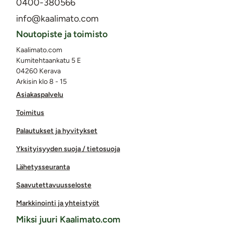
0400-380566
info@kaalimato.com
Noutopiste ja toimisto
Kaalimato.com
Kumitehtaankatu 5 E
04260 Kerava
Arkisin klo 8 - 15
Asiakaspalvelu
Toimitus
Palautukset ja hyvitykset
Yksityisyyden suoja / tietosuoja
Lähetysseuranta
Saavutettavuusseloste
Markkinointi ja yhteistyöt
Miksi juuri Kaalimato.com