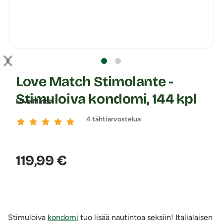
Love Match Stimolante -
Stimuloiva kondomi, 144 kpl
Love Match
4 tähtiarvostelua
Hinta:
119,99 €
Stimuloiva
kondomi
tuo lisää nautintoa seksiin! Italialaisen