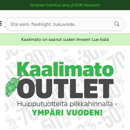
Ostoskassin kuvaus lukijalle
Ilmainen toimitus aina yli 60€ tilauksiin!
Kaalimato on saanut uuden ilmeen! Lue lisää