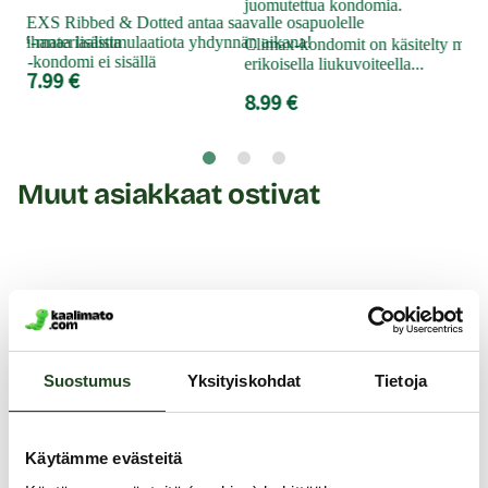
juomutettua kondomia.
EXS Ribbed & Dotted antaa saavalle osapuolelle
9.9
L™-materiaalista
ihanaa lisästimulaatiota yhdynnän aikana!
Climax-kondomit on käsitelty molem
eel -kondomi ei sisällä
erikoisella liukuvoiteella...
7.99 €
8.99 €
Muut asiakkaat ostivat
Suostumus
Yksityiskohdat
Tietoja
Käytämme evästeitä