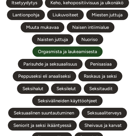
Itsetyydytys
Keho, kehopositiivisuus ja ulkonäkö
Lantionpohja
Liukuvoiteet
Miesten juttuja
Muuta mukavaa
Naisen intiimialue
Naisten juttuja
Nuoriso
Orgasmista ja laukeamisesta
Parisuhde ja seksuaalisuus
Penisasiaa
Peppuseksi eli anaaliseksi
Raskaus ja seksi
Seksihalut
Seksilelut
Seksitaudit
Seksivälineiden käyttöohjeet
Seksuaalinen suuntautuminen
Seksuaaliterveys
Seniorit ja seksi ikääntyessä
Sheivaus ja karvat