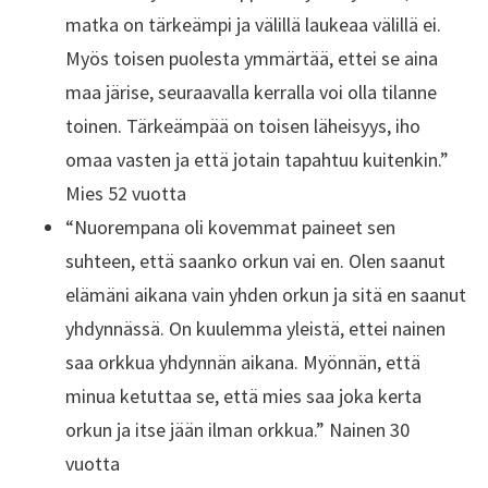
matka on tärkeämpi ja välillä laukeaa välillä ei.
Myös toisen puolesta ymmärtää, ettei se aina
maa järise, seuraavalla kerralla voi olla tilanne
toinen. Tärkeämpää on toisen läheisyys, iho
omaa vasten ja että jotain tapahtuu kuitenkin.”
Mies 52 vuotta
“Nuorempana oli kovemmat paineet sen
suhteen, että saanko orkun vai en. Olen saanut
elämäni aikana vain yhden orkun ja sitä en saanut
yhdynnässä. On kuulemma yleistä, ettei nainen
saa orkkua yhdynnän aikana. Myönnän, että
minua ketuttaa se, että mies saa joka kerta
orkun ja itse jään ilman orkkua.” Nainen 30
vuotta