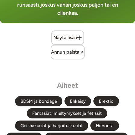
runsaasti,joskus vähän joskus paljon tai en
ollenkaa.
Näytä lisää
Annun palsta
Aiheet
BDSM ja bondage
Ehkäisy
Erektio
Fantasiat, mieltymykset ja fetissit
Geishakuulat ja harjoituskuulat
Hieronta