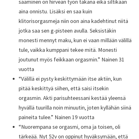
saaminen on hirveän työn takana eikä siltikään
aina onnistu. Lisäksi en saa kuin
klitorisorgasmeja niin oon aina kadehtinut niitä
jotka saa sen g-pisteen avulla. Seksistäkin
monesti mennyt maku, kun ei vaan millään välillä
tule, vaikka kumppani tekee mitä. Monesti
joutunut myös feikkaan orgasmin.” Nainen 31
vuotta
“Välillä ei pysty keskittymään itse aktiin, kun
pitää keskittyä siihen, että saisi itsekin
orgasmin. Akti parisuhteessani kestää yleensä
hyvällä tuurilla noin minuutin, joten kyllähän siinä
paineita tulee.” Nainen 19 vuotta
“Nuorempana se orgasmi, oma ja toisen, oli
tärkeää. Nyt 52v on oppinut hyväksymään, että