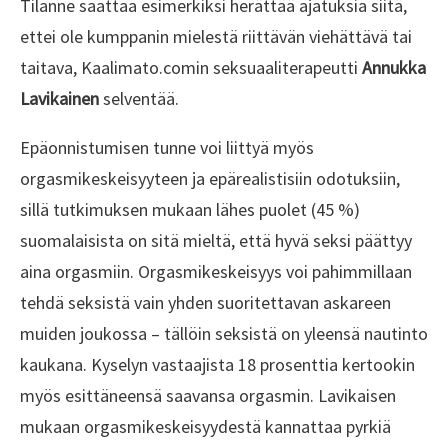
Tilanne saattaa esimerkiksi herättää ajatuksia siitä,
ettei ole kumppanin mielestä riittävän viehättävä tai
taitava, Kaalimato.comin seksuaaliterapeutti
Annukka
Lavikainen
selventää.
Epäonnistumisen tunne voi liittyä myös
orgasmikeskeisyyteen ja epärealistisiin odotuksiin,
sillä tutkimuksen mukaan lähes puolet (45 %)
suomalaisista on sitä mieltä, että hyvä seksi päättyy
aina orgasmiin. Orgasmikeskeisyys voi pahimmillaan
tehdä seksistä vain yhden suoritettavan askareen
muiden joukossa – tällöin seksistä on yleensä nautinto
kaukana. Kyselyn vastaajista 18 prosenttia kertookin
myös esittäneensä saavansa orgasmin. Lavikaisen
mukaan orgasmikeskeisyydestä kannattaa pyrkiä