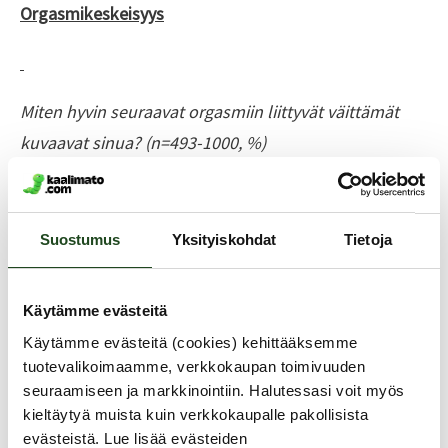
Orgasmikeskeisyys
Miten hyvin seuraavat orgasmiin liittyvät väittämät
kuvaavat sinua? (n=493-1000, %)
Orgasminen saaminen aiheuttaa minulle paineita
Suostumus
Yksityiskohdat
Tietoja
seksin yhteydessä
Käytämme evästeitä
Käytämme evästeitä (cookies) kehittääksemme
tuotevalikoimaamme, verkkokaupan toimivuuden
Erittäin hyvin 4 %
seuraamiseen ja markkinointiin. Halutessasi voit myös
kieltäytyä muista kuin verkkokaupalle pakollisista
Hyvin 8 %
evästeistä. Lue lisää evästeiden