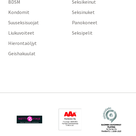
BDSM
Seksikeinut
Kondomit
Seksinuket
Suuseksisuojat
Panokoneet
Liukuvoiteet
Seksipelit
Hierontaöljyt
Geishakuulat