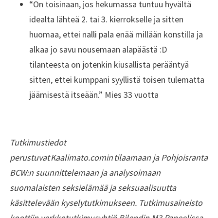
“On toisinaan, jos hekumassa tuntuu hyvältä
idealta lähteä 2. tai 3. kierrokselle ja sitten
huomaa, ettei nalli pala enää millään konstilla ja
alkaa jo savu nousemaan alapäästä :D
tilanteesta on jotenkin kiusallista perääntyä
sitten, ettei kumppani syyllistä toisen tulematta
jäämisestä itseään.” Mies 33 vuotta
Tutkimustiedot
perustuvat Kaalimato.comin tilaamaan ja Pohjoisranta
BCW:n suunnittelemaan ja analysoimaan
suomalaisten seksielämää ja seksuaalisuutta
käsittelevään kyselytutkimukseen. Tutkimusaineisto
koottiin verkkotutkimusyhtiö Bilendin M3 Paneelissa