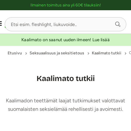
Ostoskassin kuvaus lukijalle
Ilmainen toimitus aina yli 60€ tilauksiin!
Kaalimato on saanut uuden ilmeen! Lue lisää
Etusivu
Seksuaalisuus ja seksitietous
Kaalimato tutkii
Kaalimato tutkii
Kaalimadon teettämät laajat tutkimukset valottavat
suomalaisten seksielämää rehellisesti ja avoimesti.