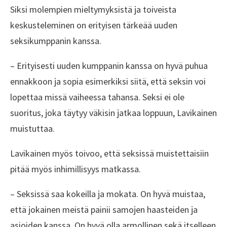
Siksi molempien mieltymyksistä ja toiveista
keskusteleminen on erityisen tärkeää uuden
seksikumppanin kanssa.
– Erityisesti uuden kumppanin kanssa on hyvä puhua
ennakkoon ja sopia esimerkiksi siitä, että seksin voi
lopettaa missä vaiheessa tahansa. Seksi ei ole
suoritus, joka täytyy väkisin jatkaa loppuun, Lavikainen
muistuttaa.
Lavikainen myös toivoo, että seksissä muistettaisiin
pitää myös inhimillisyys matkassa.
– Seksissä saa kokeilla ja mokata. On hyvä muistaa,
että jokainen meistä painii samojen haasteiden ja
asioiden kanssa. On hyvä olla armollinen sekä itselleen