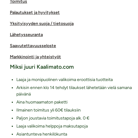
Toimitus
Palautukset ja hyvitykset
Yksityisyyden suoja / tietosuoja
Lähetysseuranta
Saavutettavuusseloste
Markkinointi ja yhteistyöt
Miksi juuri Kaalimato.com
Laaja ja monipuolinen valikoima eroottisia tuotteita
Arkisin ennen klo 14 tehdyt tilaukset lähetetään vielä samana
päivänä
Aina huomaamaton paketti
Ilmainen toimitus yli 60€ tilauksiin
Paljon joustavia toimitustapoja alk. 0 €
Laaja valikoima helppoja maksutapoja
Asiantunteva henkilökunta