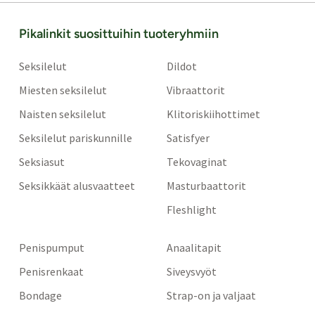
Pikalinkit suosittuihin tuoteryhmiin
Seksilelut
Dildot
Miesten seksilelut
Vibraattorit
Naisten seksilelut
Klitoriskiihottimet
Seksilelut pariskunnille
Satisfyer
Seksiasut
Tekovaginat
Seksikkäät alusvaatteet
Masturbaattorit
Fleshlight
Penispumput
Anaalitapit
Penisrenkaat
Siveysvyöt
Bondage
Strap-on ja valjaat