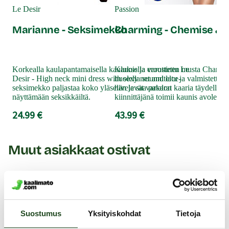
Le Desir
Passion
Marianne - Seksimekko
Charming - Chemise & s
Korkealla kaulapantamaisella kauluksella varustettu Le
Kaunis ja eroottinen musta Charmi
Desir - High neck mini dress with sexy net and lace-
huolella suunniteltu ja valmistettu.
seksimekko paljastaa koko yläselän ja saa pakarat
hivelevät vartalon kaaria täydellise
näyttämään seksikkäiltä.
kiinnittäjänä toimii kaunis avoleikka
24.99 €
43.99 €
Muut asiakkaat ostivat
Y
KESTOETUTUOTE
Suostumus
Yksityiskohdat
Tietoja