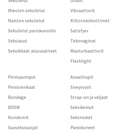
Seksilelut
Dildot
Miesten seksilelut
Vibraattorit
Naisten seksilelut
Klitoriskiihottimet
Seksilelut pariskunnille
Satisfyer
Seksiasut
Tekovaginat
Seksikkäät alusvaatteet
Masturbaattorit
Fleshlight
Penispumput
Anaalitapit
Penisrenkaat
Siveysvyöt
Bondage
Strap-on ja valjaat
BDSM
Seksikeinut
Kondomit
Seksinuket
Suuseksisuojat
Panokoneet