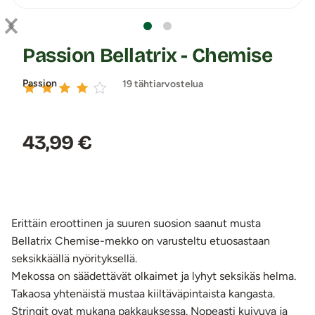
Passion Bellatrix - Chemise
Passion
19 tähtiarvostelua
Hinta:
43,99 €
Erittäin eroottinen ja suuren suosion saanut musta
Bellatrix Chemise-mekko on varusteltu etuosastaan
seksikkäällä nyörityksellä.
Mekossa on säädettävät olkaimet ja lyhyt seksikäs helma.
Takaosa yhtenäistä mustaa kiiltäväpintaista kangasta.
Stringit ovat mukana pakkauksessa. Nopeasti kuivuva ja