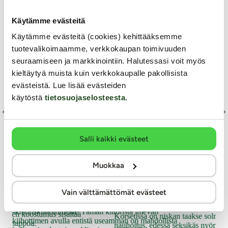
Käytämme evästeitä
Käytämme evästeitä (cookies) kehittääksemme
tuotevalikoimaamme, verkkokaupan toimivuuden
seuraamiseen ja markkinointiin. Halutessasi voit myös
kieltäytyä muista kuin verkkokaupalle pakollisista
evästeistä. Lue lisää evästeiden
käytöstä
tietosuojaselosteesta
.
Wo
Zo
Satisfyer
Passion
Salli kaikki evästeet
kuvoide, 100 ml
Pro 2
Katriss - Sukkanauhalii
stringit
Kevy
Muokkaa
sop
mui
Testiryhmän testaama!
ainen liukuvoide, jonka
sen 
Vain välttämättömät evästeet
ntavat loistavan
Seksikäs Katriss Corset-asusettiin 
miel
Paranna intiimihyvinvointiasi loistavalla Satisfyer Pro 2
isen tunteen tuovan Klick
sukkanauhoin varusteltu korsetti sek
-klitoriskiihottimella! Tämän klitorista imevän
15
mäinen koostumus sisältää
Korsetissa on niskan taakse solmitt
kiihottimen avulla entistä useamman on mahdollista
maitohappoa.
nauhoitus, edessä seksikäs nyöritys