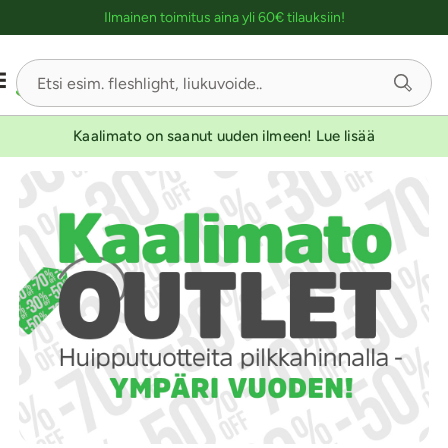
Ostoskassin kuvaus lukijalle
Ilmainen toimitus aina yli 60€ tilauksiin!
Kaalimato on saanut uuden ilmeen! Lue lisää