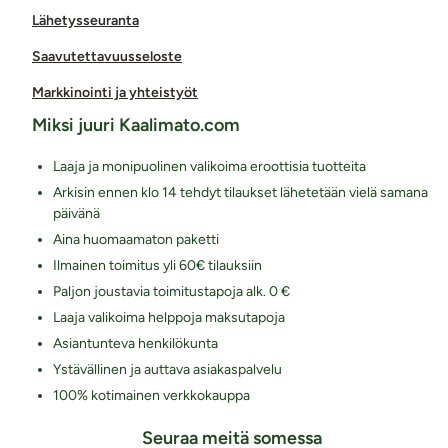
Lähetysseuranta
Saavutettavuusseloste
Markkinointi ja yhteistyöt
Miksi juuri Kaalimato.com
Laaja ja monipuolinen valikoima eroottisia tuotteita
Arkisin ennen klo 14 tehdyt tilaukset lähetetään vielä samana
päivänä
Aina huomaamaton paketti
Ilmainen toimitus yli 60€ tilauksiin
Paljon joustavia toimitustapoja alk. 0 €
Laaja valikoima helppoja maksutapoja
Asiantunteva henkilökunta
Ystävällinen ja auttava asiakaspalvelu
100% kotimainen verkkokauppa
Seuraa meitä somessa