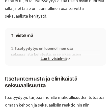
osoitettu, että itsetyydytys alkaa usein hyvin nuorella
iällä ja että se on luonnollinen osa tervettä
seksuaalista kehitystä.
Tiivistelmä
Itsetyydytys on luonnollinen osa
seksuaalista kehitystä
, ja se alkaa usein
Lue tiivistelmä
nuorena; se auttaa tutustumaan kehoon ja
seksuaalisiin reaktioihin.
Seksuaalinen mielihyvä vaikuttaa
Itsetuntemusta ja elinikäistä
positiivisesti hyvinvointiin ja terveyteen
, ja se
seksuaalisuutta
on tärkeä osa seksuaaliterveyttä.
Kosketus ja läheisyys ovat perustarpeita
,
Itsetyydytys tarjoaa monille mahdollisuuden tutustua
joilla on myönteisiä vaikutuksia terveyteen;
omaan kehoon ja seksuaalisiin reaktioihin niin
kosketuksen puute voi aiheuttaa neurologisia