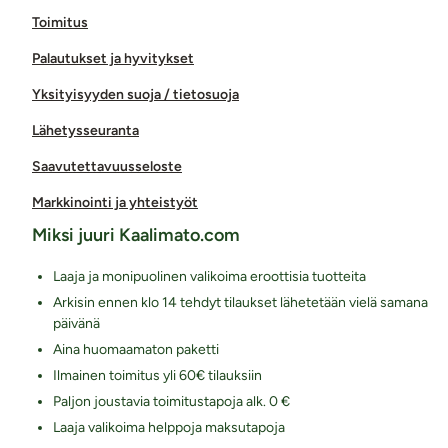
Toimitus
Palautukset ja hyvitykset
Yksityisyyden suoja / tietosuoja
Lähetysseuranta
Saavutettavuusseloste
Markkinointi ja yhteistyöt
Miksi juuri Kaalimato.com
Laaja ja monipuolinen valikoima eroottisia tuotteita
Arkisin ennen klo 14 tehdyt tilaukset lähetetään vielä samana
päivänä
Aina huomaamaton paketti
Ilmainen toimitus yli 60€ tilauksiin
Paljon joustavia toimitustapoja alk. 0 €
Laaja valikoima helppoja maksutapoja