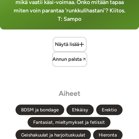
mikä vaatii käsi-voimaa. Onko mitään tapaa
miten voin parantaa 'runkkulihastani'? Kiitos.
T: Sampo
Näytä lisää
Annun palsta
Aiheet
BDSM ja bondage
Ehkäisy
Erektio
Fantasiat, mieltymykset ja fetissit
Geishakuulat ja harjoituskuulat
Hieronta