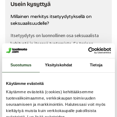
Usein kysyttyä
Millainen merkitys itsetyydytyksellä on
seksuaalisuudelle?
Itsetyydytys on luonnollinen osa seksuaalista
kehitystä ja itsensä tuntemista. Se tarjoaa
mahdollisuuden tutustua omaan kehoon ja
seksuaalisiin reaktioihin, mikä voi tukea
Suostumus
Yksityiskohdat
Tietoja
seksuaalista hyvinvointia koko elämän ajan.
Itsetyydytyksellä on monia positiivisia
vaikutuksia seksuaalisuuteen myös
Käytämme evästeitä
kumppanisuhteessa elävillä.
Käytämme evästeitä (cookies) kehittääksemme
tuotevalikoimaamme, verkkokaupan toimivuuden
Miten seksuaalinen aktiivisuus vaikuttaa
seuraamiseen ja markkinointiin. Halutessasi voit myös
kieltäytyä muista kuin verkkokaupalle pakollisista
terveyteen?
evästeistä. Lue lisää evästeiden