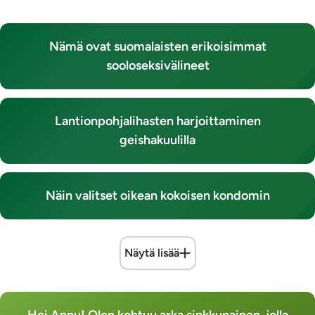
Nämä ovat suomalaisten erikoisimmat
sooloseksivälineet
Lantionpohjalihasten harjoittaminen
geishakuulilla
Näin valitset oikean kokoisen kondomin
Näytä lisää
Hei Annu! Olen kohtuu arka sinkkunainen, jolla