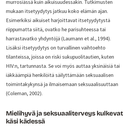
häiriöitä.
murrosiässä kuin aikuisuudessakin. Tutkimusten
mukaan itsetyydytys jatkuu koko elämän ajan.
Orgasmi ja seksuaalinen aktiivisuus
suojaavat terveyttä
, mikä on havaittu niin
Esimerkiksi aikuiset harjoittavat itsetyydytystä
miesten kuin naisten tutkimuksissa.
riippumatta siitä, ovatko he parisuhteessa tai
Seksuaalisuuteen tyytyväiset henkilöt
harrastavatko yhdyntöjä (Laumann et al., 1994).
kokevat itsensä terveemmiksi
ja ovat
Lisäksi itsetyydytys on turvallinen vaihtoehto
vähemmän alttiita yksinäisyyden tunteille.
tilanteissa, joissa on riski sukupuolitautien, kuten
HIV:n, tartunnasta. Se voi myös auttaa yksinäisiä tai
iäkkäämpiä henkilöitä säilyttämään seksuaalisen
toimintakykynsä ja ilmaisemaan seksuaalisuuttaan
(Coleman, 2002).
Mielihyvä ja seksuaaliterveys kulkevat
käsi kädessä