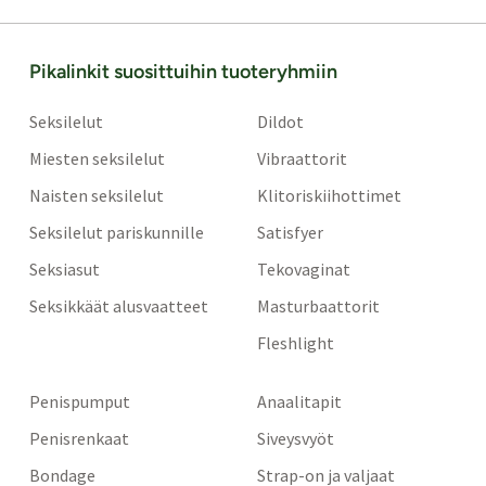
Pikalinkit suosittuihin tuoteryhmiin
Seksilelut
Dildot
Miesten seksilelut
Vibraattorit
Naisten seksilelut
Klitoriskiihottimet
Seksilelut pariskunnille
Satisfyer
Seksiasut
Tekovaginat
Seksikkäät alusvaatteet
Masturbaattorit
Fleshlight
Penispumput
Anaalitapit
Penisrenkaat
Siveysvyöt
Bondage
Strap-on ja valjaat