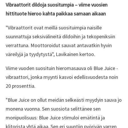
Vibraattorit dildoja suositumpia – viime vuosien
hittituote hieroo kahta paikkaa samaan aikaan
"Vibraattorit ovat meillä suosituimpia naisille
suunnattuja seksivälineitä dildoihin ja tekopeniksiin
verrattuna. Moottoroidut sauvat antavatkin hyvin
väreilyjä ja tyydytystä", Lavikainen kertoo.
Viime vuoden suosituin hieromasauva oli Blue Juice -
vibraattori, jonka myynti kasvoi edellisvuodesta noin
20 prosenttia.
"Blue Juice on ollut meidän selkeästi myydyin sauva jo
monena vuonna. Sen suosiota selittänee sen
monipuolisuus: Blue Juice stimuloi emätintä ja
klitorista yhtä aikaa. Sen eri suuntiin pyörivän varren