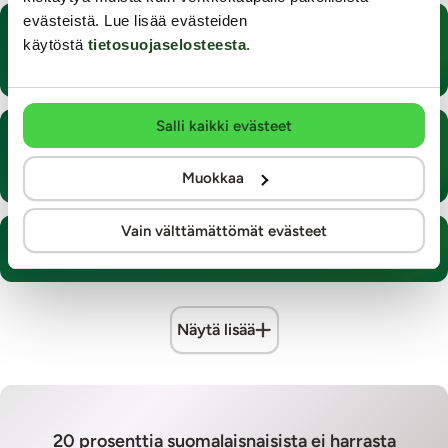
evästeistä. Lue lisää evästeiden
Lantionpohjalihasten harjoittaminen
käytöstä
tietosuojaselosteesta
.
geishakuulilla
Salli kaikki evästeet
Kuukuppi on ekologinen ja huomaamaton
kuukautissuoja
Muokkaa
Vain välttämättömät evästeet
Ensimmäinen hieromasauva - ostajan opas
Näytä lisää
20 prosenttia suomalaisnaisista ei harrasta