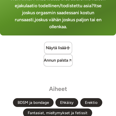
ejakulaatio todellinen/todistettu asia?Itse
joskus orgasmin saadessani kostun
runsaasti,joskus vähän joskus paljon tai en
ollenkaa.
Näytä lisää
Annun palsta
Aiheet
BDSM ja bondage
Ehkäisy
Erektio
Fantasiat, mieltymykset ja fetissit