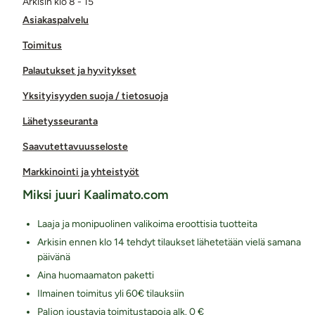
Arkisin klo 8 - 15
Asiakaspalvelu
Toimitus
Palautukset ja hyvitykset
Yksityisyyden suoja / tietosuoja
Lähetysseuranta
Saavutettavuusseloste
Markkinointi ja yhteistyöt
Miksi juuri Kaalimato.com
Laaja ja monipuolinen valikoima eroottisia tuotteita
Arkisin ennen klo 14 tehdyt tilaukset lähetetään vielä samana
päivänä
Aina huomaamaton paketti
Ilmainen toimitus yli 60€ tilauksiin
Paljon joustavia toimitustapoja alk. 0 €