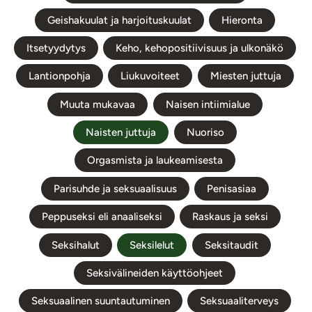
Geishakuulat ja harjoituskuulat
Hieronta
Itsetyydytys
Keho, kehopositiivisuus ja ulkonäkö
Lantionpohja
Liukuvoiteet
Miesten juttuja
Muuta mukavaa
Naisen intiimialue
Naisten juttuja
Nuoriso
Orgasmista ja laukeamisesta
Parisuhde ja seksuaalisuus
Penisasiaa
Peppuseksi eli anaaliseksi
Raskaus ja seksi
Seksihalut
Seksilelut
Seksitaudit
Seksivälineiden käyttöohjeet
Seksuaalinen suuntautuminen
Seksuaaliterveys