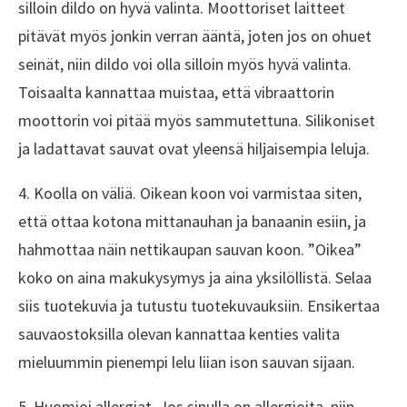
silloin dildo on hyvä valinta. Moottoriset laitteet
pitävät myös jonkin verran ääntä, joten jos on ohuet
seinät, niin dildo voi olla silloin myös hyvä valinta.
Toisaalta kannattaa muistaa, että vibraattorin
moottorin voi pitää myös sammutettuna. Silikoniset
ja ladattavat sauvat ovat yleensä hiljaisempia leluja.
4. Koolla on väliä. Oikean koon voi varmistaa siten,
että ottaa kotona mittanauhan ja banaanin esiin, ja
hahmottaa näin nettikaupan sauvan koon. ”Oikea”
koko on aina makukysymys ja aina yksilöllistä. Selaa
siis tuotekuvia ja tutustu tuotekuvauksiin. Ensikertaa
sauvaostoksilla olevan kannattaa kenties valita
mieluummin pienempi lelu liian ison sauvan sijaan.
5. Huomioi allergiat. Jos sinulla on allergioita, niin