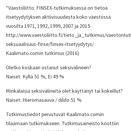
*Väestöliitto: FINSEX-tutkimuksessa on tietoa
itsetyydytyksen aktiivisuudesta koko väestössä
vuosilta 1971, 1992, 1999, 2007 ja 2015
http://www.vaestoliitto.fi/tieto_ja_tutkimus/vaestont
seksuaalisuus-finse/finsex-itsetyydytys/
Kaalimato.comin tutkimus (2016)
Oletko koskaan ostanut seksivälineen?
Naiset: Kyllä 51 %, Ei 49 %
Minkälaisia seksivälineitä olet käyttänyt tai kokeillut?
Naiset: Hieromasauva / dildo 51 %
Tutkimustiedot perustuvat Kaalimato.comin
tilaamaan tutkimukseen. Tutkimusaineisto koottiin