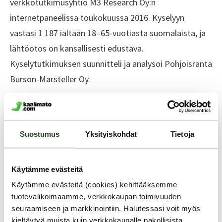
verkkotutkimusyhtiö M3 Research Oy:n
internetpaneelissa toukokuussa 2016. Kyselyyn
vastasi 1 187 iältään 18–65-vuotiasta suomalaista, ja
lähtöotos on kansallisesti edustava.
Kyselytutkimuksen suunnitteli ja analysoi Pohjoisranta
Burson-Marsteller Oy.
Mikko Rosén, toimitusjohtaja, Kaalimato.com,
Suostumus
Yksityiskohdat
Tietoja
mikko.rosen@kaalimato.com
, +358 50 56 43 661
Kaalimato.com on Suomen suurin, hauskin ja
Käytämme evästeitä
luotettavin seksikauppa.
Käytämme evästeitä (cookies) kehittääksemme
tuotevalikoimaamme, verkkokaupan toimivuuden
www.kaalimato.com
seuraamiseen ja markkinointiin. Halutessasi voit myös
kieltäytyä muista kuin verkkokaupalle pakollisista