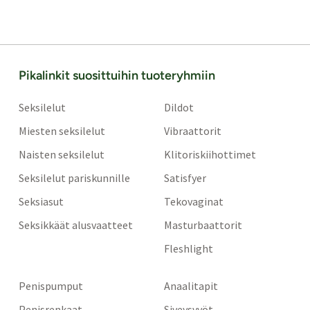
Pikalinkit suosittuihin tuoteryhmiin
Seksilelut
Dildot
Miesten seksilelut
Vibraattorit
Naisten seksilelut
Klitoriskiihottimet
Seksilelut pariskunnille
Satisfyer
Seksiasut
Tekovaginat
Seksikkäät alusvaatteet
Masturbaattorit
Fleshlight
Penispumput
Anaalitapit
Penisrenkaat
Siveysvyöt