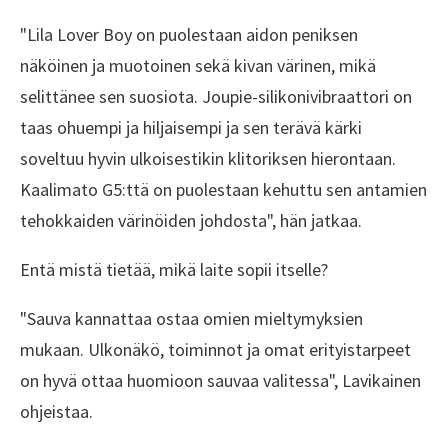
"Lila Lover Boy on puolestaan aidon peniksen
näköinen ja muotoinen sekä kivan värinen, mikä
selittänee sen suosiota. Joupie-silikonivibraattori on
taas ohuempi ja hiljaisempi ja sen terävä kärki
soveltuu hyvin ulkoisestikin klitoriksen hierontaan.
Kaalimato G5:ttä on puolestaan kehuttu sen antamien
tehokkaiden värinöiden johdosta", hän jatkaa.
Entä mistä tietää, mikä laite sopii itselle?
"Sauva kannattaa ostaa omien mieltymyksien
mukaan. Ulkonäkö, toiminnot ja omat erityistarpeet
on hyvä ottaa huomioon sauvaa valitessa", Lavikainen
ohjeistaa.