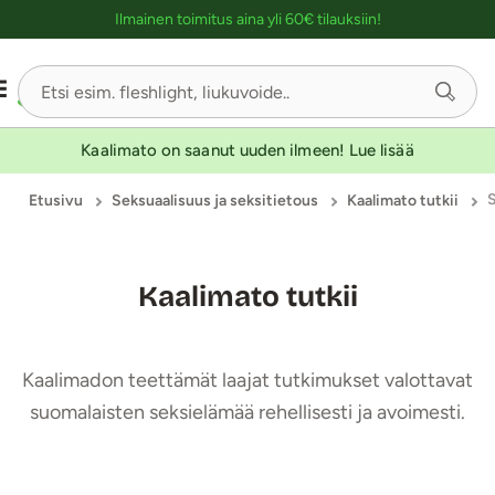
Ostoskassin kuvaus lukijalle
Ilmainen toimitus aina yli 60€ tilauksiin!
Kaalimato on saanut uuden ilmeen! Lue lisää
Etusivu
Seksuaalisuus ja seksitietous
Kaalimato tutkii
Kaalimato tutkii
Kaalimadon teettämät laajat tutkimukset valottavat
suomalaisten seksielämää rehellisesti ja avoimesti.