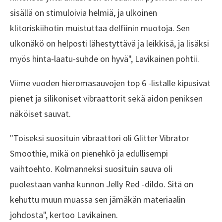
sisällä on stimuloivia helmiä, ja ulkoinen
klitoriskiihotin muistuttaa delfiinin muotoja. Sen
ulkonäkö on helposti lähestyttävä ja leikkisä, ja lisäksi
myös hinta-laatu-suhde on hyvä", Lavikainen pohtii.
Viime vuoden hieromasauvojen top 6 -listalle kipusivat
pienet ja silikoniset vibraattorit sekä aidon peniksen
näköiset sauvat.
"Toiseksi suosituin vibraattori oli Glitter Vibrator
Smoothie, mikä on pienehkö ja edullisempi
vaihtoehto. Kolmanneksi suosituin sauva oli
puolestaan vanha kunnon Jelly Red -dildo. Sitä on
kehuttu muun muassa sen jämäkän materiaalin
johdosta", kertoo Lavikainen.