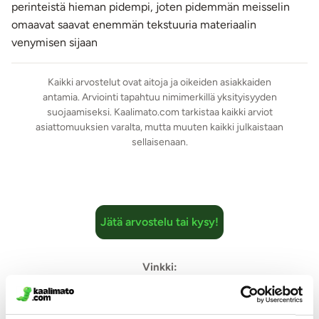
perinteistä hieman pidempi, joten pidemmän meisselin
omaavat saavat enemmän tekstuuria materiaalin
venymisen sijaan
Kaikki arvostelut ovat aitoja ja oikeiden asiakkaiden
antamia. Arviointi tapahtuu nimimerkillä yksityisyyden
suojaamiseksi. Kaalimato.com tarkistaa kaikki arviot
asiattomuuksien varalta, mutta muuten kaikki julkaistaan
sellaisenaan.
Jätä arvostelu tai kysy!
Vinkki:
Liity Matoklubiin
- jäsenenä saat
20
kredittiä hyväksytystä
arviosta tai kysymyksestä.