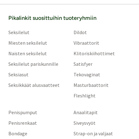
Pikalinkit suosittuihin tuoteryhmiin
Seksilelut
Dildot
Miesten seksilelut
Vibraattorit
Naisten seksilelut
Klitoriskiihottimet
Seksilelut pariskunnille
Satisfyer
Seksiasut
Tekovaginat
Seksikkäät alusvaatteet
Masturbaattorit
Fleshlight
Penispumput
Anaalitapit
Penisrenkaat
Siveysvyöt
Bondage
Strap-on ja valjaat