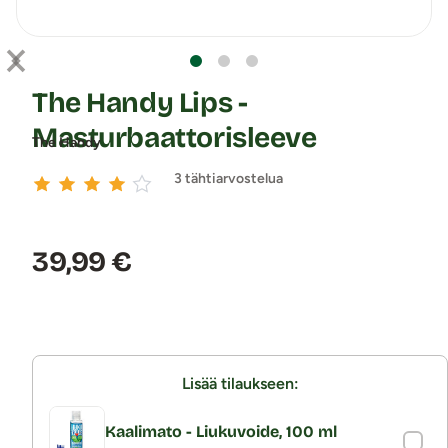
The Handy Lips -
Masturbaattorisleeve
The Handy
3 tähtiarvostelua
Hinta:
39,99 €
Lisää tilaukseen:
Kaalimato - Liukuvoide, 100 ml