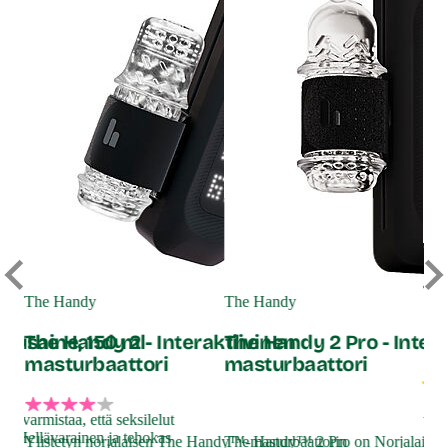
The
Th
The Handy
The Handy
ma
stusaine, 150 ml
The Handy 2 - Interaktiivinen
The Handy 2 Pro - Inter
masturbaattori
masturbaattori
e varmistaa, että seksilelut
Yli
na. Hellävarainen ja tehokas
maa
Ylistetyn norjalaisen The Handy™-masturbaattorin
The Handy™ 2 Pro on Norjalaisen