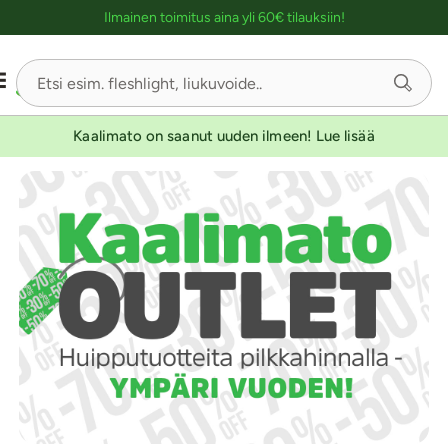
Ostoskassin kuvaus lukijalle
Ilmainen toimitus aina yli 60€ tilauksiin!
Kaalimato on saanut uuden ilmeen! Lue lisää