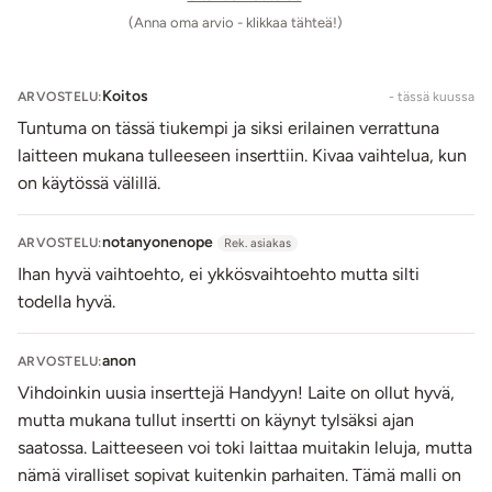
Pese insertti käytön jälkeen miedolla saippuavedellä.
(Anna oma arvio - klikkaa tähteä!)
Anna kuivua itsestään tai taputtele kuivaksi
nukkaamattomalla liinalla. Voit desinfioida insertin
halutessasi seksivälineille tarkoitetulla
Koitos
ARVOSTELU:
- tässä kuussa
puhdistusaineella. Säilytä insertti omassa kotelossaan.
Tuntuma on tässä tiukempi ja siksi erilainen verrattuna
laitteen mukana tulleeseen inserttiin. Kivaa vaihtelua, kun
Tuotetiedot:
on käytössä välillä.
Materiaali: TPE
Insertin pituus: 12,5 cm (venyy reilusti)
notanyonenope
ARVOSTELU:
Rek. asiakas
Halkaisija: 4,8 cm - 5,5 cm (venyy reilusti)
Ihan hyvä vaihtoehto, ei ykkösvaihtoehto mutta silti
Insertin aukon sisähalkaisija: n. 2 cm (venyy reilusti)
todella hyvä.
Kotelon pituus: n. 15 cm
Kotelon halkaisija: 6,2 cm
Vesitiivis
anon
ARVOSTELU:
Väri: Kirkas (insertti), musta (kotelo)
Vihdoinkin uusia inserttejä Handyyn! Laite on ollut hyvä,
Lähetyspaketin koko: 20 x 11 x 9 cm
mutta mukana tullut insertti on käynyt tylsäksi ajan
Lähetyksen paino: ~ 0.5 kg
saatossa. Laitteeseen voi toki laittaa muitakin leluja, mutta
nämä viralliset sopivat kuitenkin parhaiten. Tämä malli on