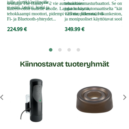
laisille erotiikkavälineille,
ver
seuraaja The Handy™ 2 vie automaattisen
tehokkain masturbaattori. Se on suun
 kuten esim. lateksi, kumi ja
Se 
käteenvedon uudelle tasolle. Langaton käyttö,
joka haluaa automaattiselta "käte
help
tehokkaampi moottori, pidempi 125 mm liikerata, Wi-
vauhtia, pidemmän akunkeston, su
suu
Fi- ja Bluetooth-yhteydet...
ja monipuoliset käyttötavat soolosek
peni
224.99 €
349.99 €
14
Klu
Kiinnostavat tuoteryhmät