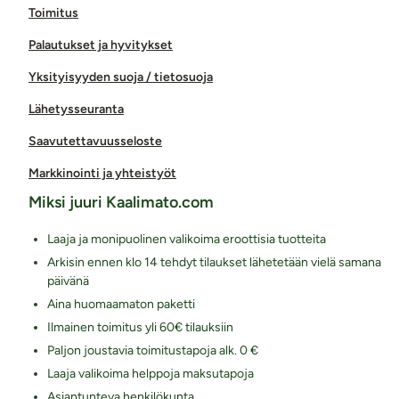
Toimitus
Palautukset ja hyvitykset
Yksityisyyden suoja / tietosuoja
Lähetysseuranta
Saavutettavuusseloste
Markkinointi ja yhteistyöt
Miksi juuri Kaalimato.com
Laaja ja monipuolinen valikoima eroottisia tuotteita
Arkisin ennen klo 14 tehdyt tilaukset lähetetään vielä samana
päivänä
Aina huomaamaton paketti
Ilmainen toimitus yli 60€ tilauksiin
Paljon joustavia toimitustapoja alk. 0 €
Laaja valikoima helppoja maksutapoja
Asiantunteva henkilökunta