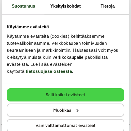
Suostumus
Yksityiskohdat
Tietoja
Samankaltaisia tuotteita
Käytämme evästeitä
Käytämme evästeitä (cookies) kehittääksemme
tuotevalikoimaamme, verkkokaupan toimivuuden
seuraamiseen ja markkinointiin. Halutessasi voit myös
kieltäytyä muista kuin verkkokaupalle pakollisista
evästeistä. Lue lisää evästeiden
käytöstä
tietosuojaselosteesta
.
Salli kaikki evästeet
Muokkaa
The
Vain välttämättömät evästeet