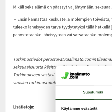
Mikäli seksielämä on päässyt väljähtymään, seksuaal
– Ensin kannattaa keskustella molempien toiveista, t
tuleeko läheisyyden tarve tyydytetyksi tällä hetkellä
panostetaanko läheisyyteen vai satsataanko molempii
Tutkimustiedot perustuvat Kaalimato.comin tilaama
seksuaalisuutta käsittelevään Seksuaalisuuden Suom
Tutkimukseen vastasi 1 000 iältään 18–70-vuotiasta s
vuosien tutkimustuloksiin tarkemmin
täällä
.
Suostumus
Lisätietoja:
Käytämme evästeitä