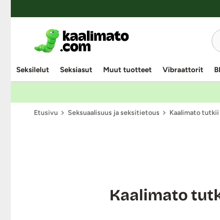
Seksilelut
Seksiasut
Muut tuotteet
Vibraattorit
B
Etusivu
Seksuaalisuus ja seksitietous
Kaalimato tutkii
Kaalimato tutk