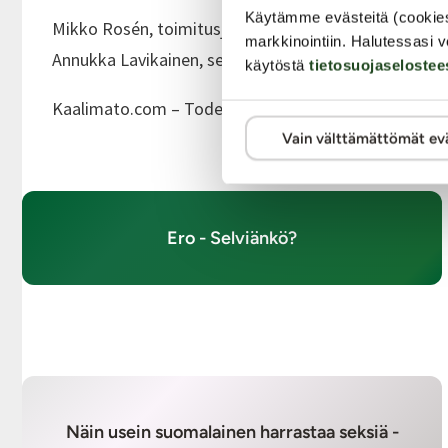
Käytämme evästeitä (cookie
Mikko Rosén, toimitusjohtaja, Kaalimato.com,
mikk
markkinointiin. Halutessasi v
Annukka Lavikainen, seksuaaliterapeutti, Kaalimato
käytöstä
tietosuojaselostee
Kaalimato.com – Todennäköisesti Suomen seksikkä
Vain välttämättömät ev
Ero - Selviänkö?
Näin usein suomalainen harrastaa seksiä -