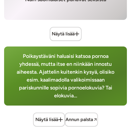
Näytä lisää
Poikaystäväni haluaisi katsoa pornoa
yhdessä, mutta itse en niinkään innostu
aiheesta. Ajattelin kuitenkin kysyä, olisiko
esim. kaalimadolla valikoimissaan
pariskunnille sopivia pornoelokuvia? Tai
elokuvia...
Näytä lisää
Annun palsta