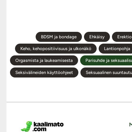
BDSM ja bondage
Ehkäisy
Erektio
Keho, kehopositiivisuus ja ulkonäkö
Lantionpohja
Orgasmista ja laukeamisesta
Parisuhde ja seksuaalis
Seksivälineiden käyttöohjeet
Seksuaalinen suuntaut
M