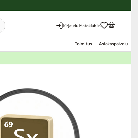
Kirjaudu Matoklubiin
Toimitus
Asiakaspalvelu