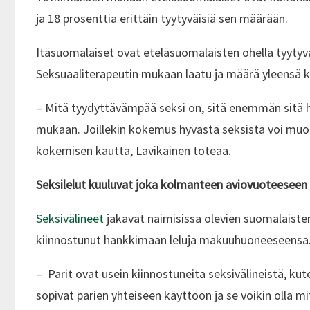
ja 18 prosenttia erittäin tyytyväisiä sen määrään.
Itäsuomalaiset ovat eteläsuomalaisten ohella tyytyvä
Seksuaaliterapeutin mukaan laatu ja määrä yleensä k
– Mitä tyydyttävämpää seksi on, sitä enemmän sitä ha
mukaan. Joillekin kokemus hyvästä seksistä voi muo
kokemisen kautta, Lavikainen toteaa.
Seksilelut kuuluvat joka kolmanteen aviovuoteeseen
Seksivälineet
jakavat naimisissa olevien suomalaisten 
kiinnostunut hankkimaan leluja makuuhuoneeseensa. Va
– Parit ovat usein kiinnostuneita seksivälineistä, ku
sopivat parien yhteiseen käyttöön ja se voikin olla m