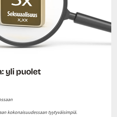
yli puolet
tossaan
llaan kokonaisuudessaan tyytyväisimpiä.