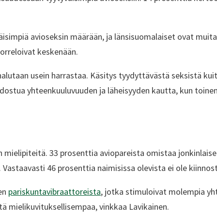
isimpiä avioseksin määrään, ja länsisuomalaiset ovat muita 
orreloivat keskenään.
lutaan usein harrastaa. Käsitys tyydyttävästä seksistä kuit
dostua yhteenkuuluvuuden ja läheisyyden kautta, kun toine
mielipiteitä. 33 prosenttia aviopareista omistaa jonkinlaisen 
staavasti 46 prosenttia naimisissa olevista ei ole kiinnost
ten
pariskuntavibraattoreista
, jotka stimuloivat molempia yht
itä mielikuvituksellisempaa, vinkkaa Lavikainen.