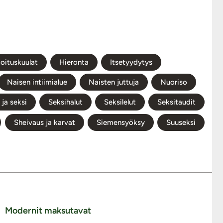
joituskuulat
Hieronta
Itsetyydytys
Naisen intiimialue
Naisten juttuja
Nuoriso
ja seksi
Seksihalut
Seksilelut
Seksitaudit
Sheivaus ja karvat
Siemensyöksy
Suuseksi
Modernit maksutavat