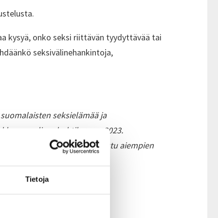
ustelusta.
a kysyä, onko seksi riittävän tyydyttävää tai
tehdäänkö seksivälinehankintoja,
 suomalaisten seksielämää ja
erkkopaneelissa huhtikuussa 2023.
i kansallisesti edustava. Tutustu aiempien
Tietoja