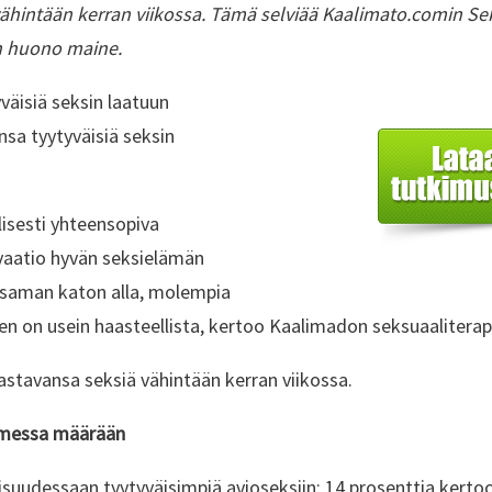
vähintään kerran viikossa. Tämä selviää Kaalimato.comin S
n huono maine.
väisiä seksin laatuun
nsa tyytyväisiä seksin
isesti yhteensopiva
vaatio hyvän seksielämän
 saman katon alla, molempia
en on usein haasteellista, kertoo Kaalimadon seksuaalitera
astavansa seksiä vähintään kerran viikossa.
uomessa määrään
dessaan tyytyväisimpiä avioseksiin: 14 prosenttia kertoo o