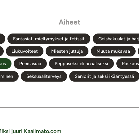
Aiheet
Fantasiat, mieltymykset ja fetissit
Geishakuulat ja har
Liukuvoiteet
Miesten juttuja
Muuta mukavaa
uus
Penisasiaa
Peppuseksi eli anaaliseksi
Raskaus 
uminen
Seksuaaliterveys
Seniorit ja seksi ikääntyessä
iksi juuri Kaalimato.com