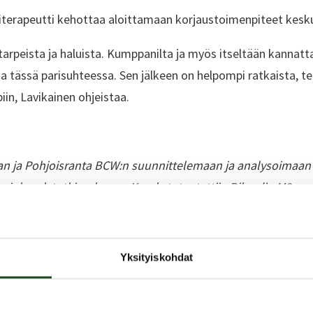
iterapeutti kehottaa aloittamaan korjaustoimenpiteet kesk
arpeista ja haluista. Kumppanilta ja myös itseltään kannatta
 ja tässä parisuhteessa. Sen jälkeen on helpompi ratkaista, 
n, Lavikainen ohjeistaa.
an ja Pohjoisranta BCW:n suunnittelemaan ja analysoimaan
i -kyselytutkimukseen. Kysely toteutettiin Bilendin M3 -v
uomalaista. Otos on iältään, sukupuoleltaan ja alueellisest
Yksityiskohdat