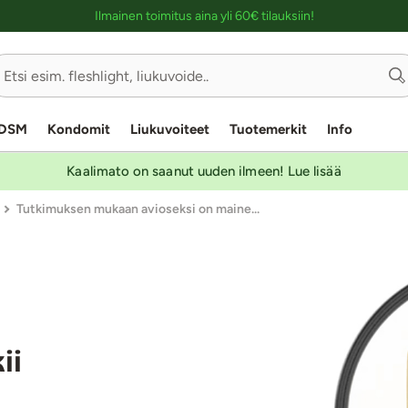
Ostoskassin kuvaus lukijalle
Ilmainen toimitus aina yli 60€ tilauksiin!
DSM
Kondomit
Liukuvoiteet
Tuotemerkit
Info
Kaalimato on saanut uuden ilmeen! Lue lisää
Tutkimuksen mukaan avioseksi on maine...
ii