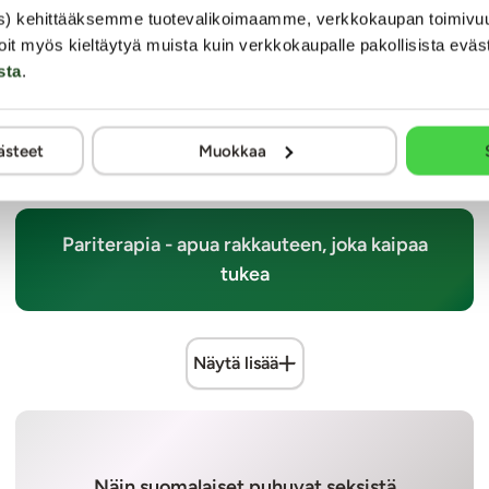
s) kehittääksemme tuotevalikoimaamme, verkkokaupan toimivu
o.rosen@kaalimato.com
, +358 50 56 43 661
oit myös kieltäytyä muista kuin verkkokaupalle pakollisista eväs
.com,
annukka@kaalimato.com
sta
.
in verkkokauppa.
www.kaalimato.com
ästeet
Muokkaa
Pariterapia - apua rakkauteen, joka kaipaa
tukea
Näytä lisää
Näin suomalaiset puhuvat seksistä