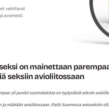
et valottavat
ja avoimesti.
eksi on mainettaan parempaa: 
ä seksiin avioliitossaan
: yli puolet suomalaisista on tyytyväisiä seksiin aviolii
uun ja määrään avioliitossaan. Etelä-Suomessa avioseksiin o