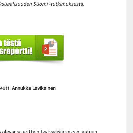
eksuaalisuuden Suomi -tutkimuksesta.
peutti
Annukka Lavikainen
.
levansa erittäin tyytyväisiä seksin laatuun