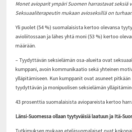
Monet avioparit ympäri Suomen harrastavat seksiä 
Seksuaaliterapeutin mukaan avioseksillä on turhaa
Yli puolet (54 %) suomalaisista kertoo olevansa tyyty
avioliitossaan ja lähes yhtä moni (53 %) kertoo oleva
määrään.
– Tyydyttävän seksielämän osa-alueita ovat seksuaal
kumppani, avoin kommunikaatio sekä yhteinen moti
ylläpitämiseen. Kun kumppanit ovat asuneet pitkään
tyydyttävän ja monipuolisen seksielämän ylläpitämin
43 prosenttia suomalaisista aviopareista kertoo harr
Länsi-Suomessa ollaan tyytyväisiä laatuun ja Itä-S
Tutkimuksen mukaan eteläsuomalaiset ovat kokonaisuu